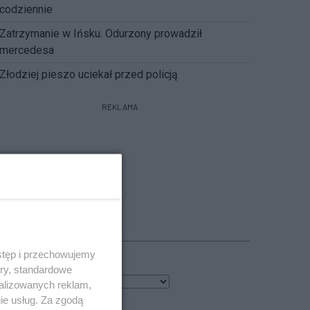
codziennie
Zatrzymanie w Ińsku. Odurzony prowadził
mercedesa
Złodziej pieszo uciekał przed policją
REKLAMA
POGODA
stęp i przechowujemy
ory, standardowe
0
℃
alizowanych reklam,
ie usług. Za zgodą