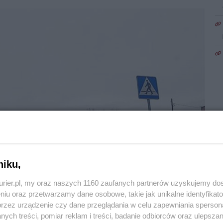
niku,
 Fot. Wioletta MORDASIEWICZ
kurier.pl, my oraz naszych 1160 zaufanych partnerów uzyskujemy do
niu oraz przetwarzamy dane osobowe, takie jak unikalne identyfikat
2
przez urządzenie czy dane przeglądania w celu zapewniania sperson
gi powiatowej nr 1754Z na odcinku ul.
ych treści, pomiar reklam i treści, badanie odbiorców oraz ulepszan