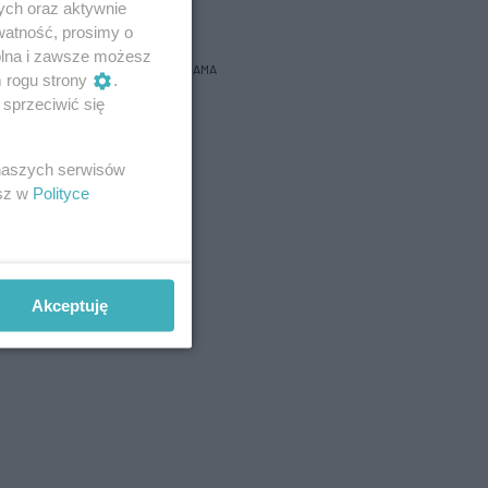
bacz prognozę na 3 dni
ych oraz aktywnie
watność, prosimy o
wolna i zawsze możesz
REKLAMA
m rogu strony
.
sprzeciwić się
 naszych serwisów
esz w
Polityce
Akceptuję