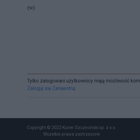
(w)
Tylko zalogowani użytkownicy mają możliwość ko
Zaloguj się
Zarejestruj
Copyright © 2022 Kurier Szczeciński sp. z o.o.
Wszelkie prawa zastrzeżone