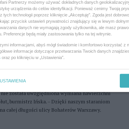
iej nr DW151.
Zo
fani Partnerzy możemy używać dokładnych danych geolokalizacyjn
tykę urządzenia do celów identyfikacji. Ponieważ cenimy Twoją pry
REKLAMA
z tych technologii poprzez kliknięcie „Akceptuję”. Zgoda jest dobro
ikając przycisk ustawień prywatności znajdujący się w lewym dolny
etwarzania danych nie wymagają zgody użytkownika, ale masz prawo 
ka, pow. stargardzki, czekali długo. Główna ulica
. Preferencje będą miały zastosowania tylko na tej witrynie.
coraz gorzej. Remont odbywa się w ramach zadania
szymi informacjami, abyś mógł świadomie i komfortowo korzystać z
i dróg w powiecie stargardzkim”, które jest
gółowe informacje dotyczące przetwarzania Twoich danych znajdzi
s
oraz po kliknięciu w „Ustawienia”.
d Program Inwestycji Strategicznych.
W tym dofinansowanie wyniosło 2.636.475,14 zł, tj.
USTAWIENIA
 nie została uwzględniona wymiana nawierzchni
łut, burmistrz Ińska. – Dzięki naszym staraniom
a całej długości ulicy Bohaterów Warszawy.