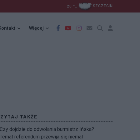
20
℃
SZCZECIN
Kontakt
Więcej
CZYTAJ TAKŻE
Czy dojdzie do odwołania burmistrz Ińska?
Temat referendum przewija się niemal