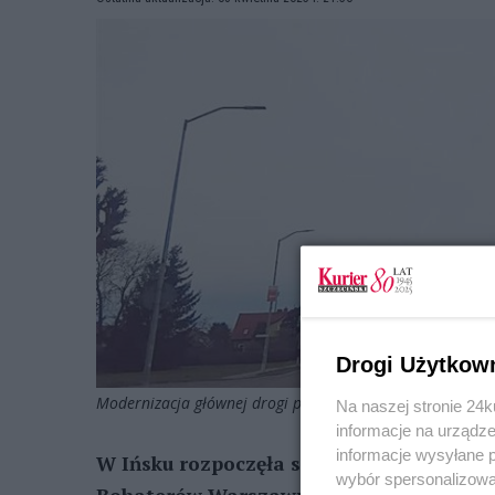
Drogi Użytkow
Modernizacja głównej drogi pochłonie ponad 2,7 mln zł.
Na naszej stronie 24
informacje na urządze
informacje wysyłane 
W Ińsku rozpoczęła się modernizacja dro
wybór spersonalizowan