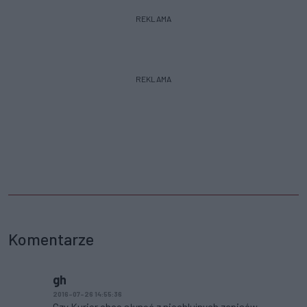
REKLAMA
REKLAMA
Komentarze
gh
2016-07-26 14:55:36
Czy Kurier chce słynąć z niechlujnych zapisów