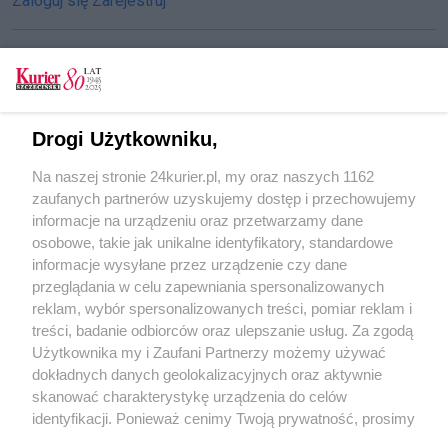
Zaloguj się
Zarejestruj
CZYTAJ TAKŻE
Drogi Użytkowniku,
Zginął na pasach
Na naszej stronie 24kurier.pl, my oraz naszych 1162
Wypadek na Pogodnie
zaufanych partnerów uzyskujemy dostęp i przechowujemy
Barka staranowała łódź
informacje na urządzeniu oraz przetwarzamy dane
osobowe, takie jak unikalne identyfikatory, standardowe
POGODA
informacje wysyłane przez urządzenie czy dane
przeglądania w celu zapewniania spersonalizowanych
reklam, wybór spersonalizowanych treści, pomiar reklam i
treści, badanie odbiorców oraz ulepszanie usług. Za zgodą
20
℃
Użytkownika my i Zaufani Partnerzy możemy używać
dokładnych danych geolokalizacyjnych oraz aktywnie
Zobacz prognozę na 3 dni
skanować charakterystykę urządzenia do celów
identyfikacji. Ponieważ cenimy Twoją prywatność, prosimy
o zgodę na korzystanie z tych technologii poprzez