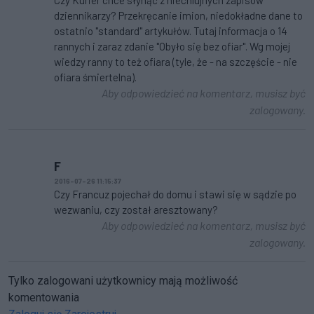
dziennikarzy? Przekręcanie imion, niedokładne dane to
ostatnio "standard" artykułów. Tutaj informacja o 14
rannych i zaraz zdanie "Obyło się bez ofiar". Wg mojej
wiedzy ranny to też ofiara (tyle, że - na szczęście - nie
ofiara śmiertelna).
Aby odpowiedzieć na komentarz, musisz być
zalogowany.
F
2016-07-26 11:15:37
Czy Francuz pojechał do domu i stawi się w sądzie po
wezwaniu, czy został aresztowany?
Aby odpowiedzieć na komentarz, musisz być
zalogowany.
Tylko zalogowani użytkownicy mają możliwość
komentowania