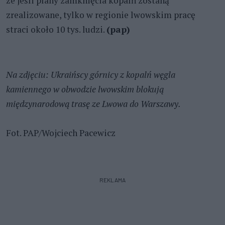
że jeśli plany zamknięcia kopalń zostaną
zrealizowane, tylko w regionie lwowskim pracę
straci około 10 tys. ludzi.
(pap)
Na zdjęciu: Ukraińscy górnicy z kopalń węgla
kamiennego w obwodzie lwowskim blokują
międzynarodową trasę ze Lwowa do Warszawy.
Fot. PAP/Wojciech Pacewicz
REKLAMA