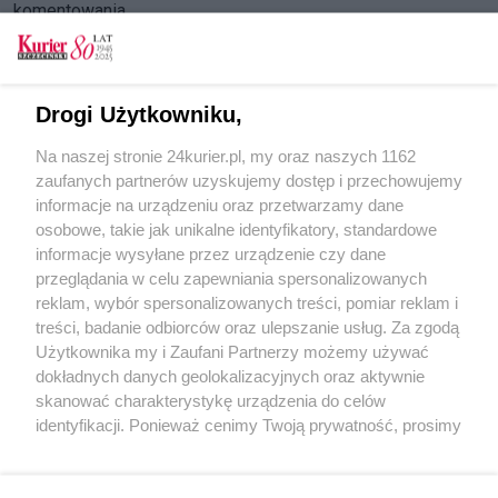
komentowania
Zaloguj się
Zarejestruj
Drogi Użytkowniku,
CZYTAJ TAKŻE
Na naszej stronie 24kurier.pl, my oraz naszych 1162
zaufanych partnerów uzyskujemy dostęp i przechowujemy
Ciągniki znów w Szczecinie
informacje na urządzeniu oraz przetwarzamy dane
osobowe, takie jak unikalne identyfikatory, standardowe
POGODA
informacje wysyłane przez urządzenie czy dane
przeglądania w celu zapewniania spersonalizowanych
reklam, wybór spersonalizowanych treści, pomiar reklam i
treści, badanie odbiorców oraz ulepszanie usług. Za zgodą
14
℃
Użytkownika my i Zaufani Partnerzy możemy używać
dokładnych danych geolokalizacyjnych oraz aktywnie
Zobacz prognozę na 3 dni
skanować charakterystykę urządzenia do celów
identyfikacji. Ponieważ cenimy Twoją prywatność, prosimy
o zgodę na korzystanie z tych technologii poprzez
kliknięcie „Akceptuję”. Zgoda jest dobrowolna i zawsze
możesz ją zmienić/wycofać klikając przycisk ustawień