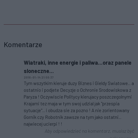
Komentarze
Wiatraki, inne energie i paliwa...oraz panele
sloneczne...
2016-01-14 21:50:37
Tym wszytkim kieruje duzy Biznes i Gieldy Swiatowe... a
ostatnio i podjete Decyzje o Ochronie Srodowiskowa z
Paryza ! Oczywiscie Politycy kierujacy poszczegolnymi
Krajami tez maja w tym swoj udzial jak "przespia
sytuacje"... i obudza sie za pozno ! A nie zorientowany
Gornik czy Robotnik zawsze na tym jako ostatni...
najwiecej ucierpi ! !
Aby odpowiedzieć na komentarz, musisz być