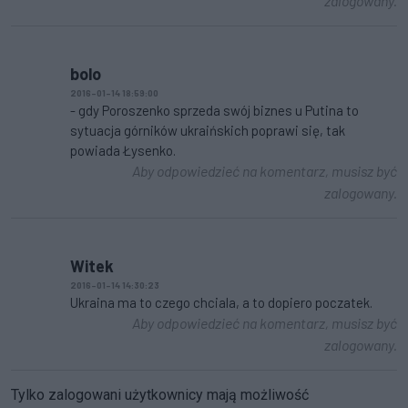
zalogowany.
bolo
2016-01-14 18:59:00
- gdy Poroszenko sprzeda swój biznes u Putina to
sytuacja górników ukraińskich poprawi się, tak
powiada Łysenko.
Aby odpowiedzieć na komentarz, musisz być
zalogowany.
Witek
2016-01-14 14:30:23
Ukraina ma to czego chciala, a to dopiero poczatek.
Aby odpowiedzieć na komentarz, musisz być
zalogowany.
Tylko zalogowani użytkownicy mają możliwość