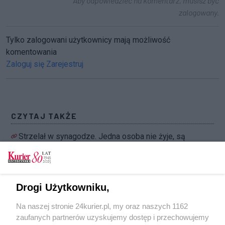
Aby odpowiedzieć na komentarz, musisz być
zalogowany.
Tylko zalogowani użytkownicy mają możliwość
komentowania
Zaloguj się
Zarejestruj
CZYTAJ TAKŻE
Strzelał w synagodze. Jedna osoba nie żyje, są
ranni
Holandia. Strzelał do ludzi w tramwaju (akt. 3)
Egipt. 17 osób rannych w ataku na autokar
Drogi Użytkowniku,
turystyczny koło Gizy
Na naszej stronie 24kurier.pl, my oraz naszych 1162
Sri Lanka. Rząd: zamachy przeprowadziła
zaufanych partnerów uzyskujemy dostęp i przechowujemy