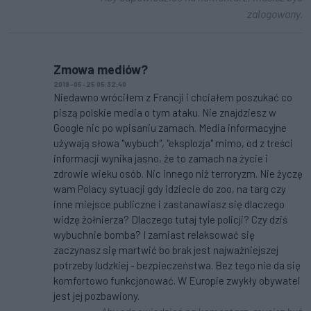
zalogowany.
Zmowa mediów?
2019-05-25 05:32:40
Niedawno wróciłem z Francji i chciałem poszukać co
piszą polskie media o tym ataku. Nie znajdziesz w
Google nic po wpisaniu zamach. Media informacyjne
używają słowa "wybuch", "eksplozja" mimo, od z treści
informacji wynika jasno, że to zamach na życie i
zdrowie wieku osób. Nic innego niż terroryzm. Nie życzę
wam Polacy sytuacji gdy idziecie do zoo, na targ czy
inne miejsce publiczne i zastanawiasz się dlaczego
widzę żołnierza? Dlaczego tutaj tyle policji? Czy dziś
wybuchnie bomba? I zamiast relaksować się
zaczynasz się martwić bo brak jest najważniejszej
potrzeby ludzkiej - bezpieczeństwa. Bez tego nie da się
komfortowo funkcjonować. W Europie zwykły obywatel
jest jej pozbawiony.