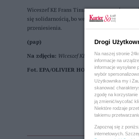
Wiceszef KE Frans Timmermans przekonywał,
się solidarnością, bo we Włoszech i Grecji nad
przeniesienia.
(pap)
Drogi Użytkow
Na naszej stronie 24
Na zdjęciu:
Wiceszef KE Frans Timmermans
informacje na urządze
informacje wysyłane 
Fot. EPA/OLIVIER HOSLET
wybór spersonalizowan
Użytkownika my i Zau
skanować charakterys
zgodę na korzystanie 
ją zmienić/wycofać kl
Niektóre rodzaje prz
takiemu przetwarzaniu
Zapoznaj się z poniż
internetowych. Szcze