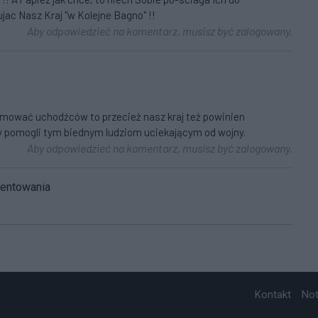
ujac Nasz Kraj "w Kolejne Bagno" !!
Aby odpowiedzieć na komentarz, musisz być zalogowany.
yjmować uchodźców to przecież nasz kraj też powinien
 pomogli tym biednym ludziom uciekającym od wojny.
Aby odpowiedzieć na komentarz, musisz być zalogowany.
mentowania
Kontakt
No