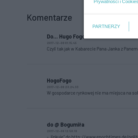
Prywatności i Cookie
Komentarze
PARTNERZY
Do... Hugo Fogo
2017-12-09 01:15:45
Czyli tak jak w Kabarecie Pana Janka z Panem 
HogoFogo
2017-12-08 23:24:33
W gospodarce rynkowej nie ma miejsca na soli
do @ Bogumiła
2017-12-08 12:58:19
- „linkuje“ do http://www.epochtimes.de/pol