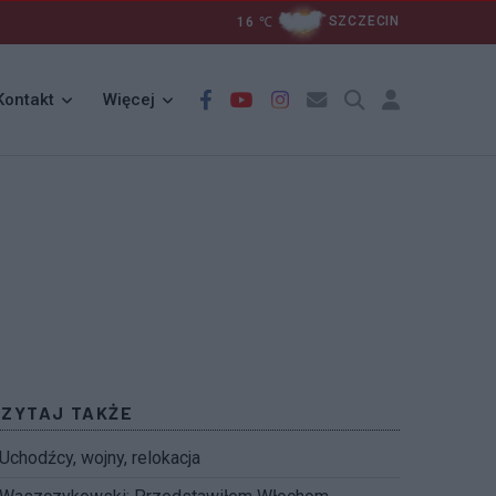
16
℃
SZCZECIN
Kontakt
Więcej
CZYTAJ TAKŻE
Uchodźcy, wojny, relokacja