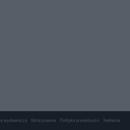
ta wydawnicza
Nota prawna
Polityka prywatności
Reklama