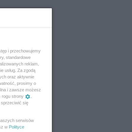
stęp i przechowujemy
ory, standardowe
alizowanych reklam,
ie usług. Za zgodą
ych oraz aktywnie
watność, prosimy o
wolna i zawsze możesz
m rogu strony
.
sprzeciwić się
 naszych serwisów
esz w
Polityce