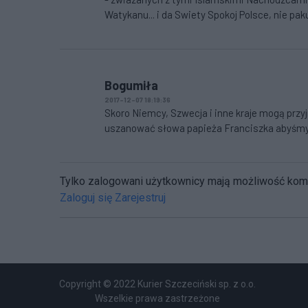
Watykanu... i da Swiety Spokoj Polsce, nie pak
Bogumiła
2017-12-07 18:19:36
Skoro Niemcy, Szwecja i inne kraje mogą prz
uszanować słowa papieża Franciszka abyśmy
Tylko zalogowani użytkownicy mają możliwość ko
Zaloguj się
Zarejestruj
Copyright © 2022 Kurier Szczeciński sp. z o.o.
Wszelkie prawa zastrzeżone