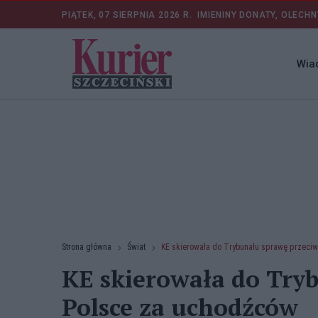
PIĄTEK, 07 SIERPNIA 2026 R.
IMIENINY DONATY, OLECHN
Wia
Strona główna
Świat
KE skierowała do Trybunału sprawę przeci
KE skierowała do Try
Polsce za uchodźców