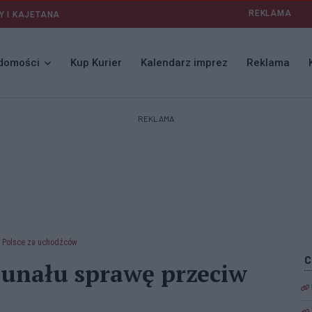
REKLAMA
Y I KAJETANA
domości
Kup Kurier
Kalendarz imprez
Reklama
REKLAMA
w Polsce za uchodźców
bunału sprawę przeciw