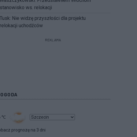
Waszczykowski: Przedstawiłem Włochom
stanowisko ws. relokacji
Tusk: Nie widzę przyszłości dla projektu
relokacji uchodźców
REKLAMA
POGODA
6
℃
bacz prognozę na 3 dni