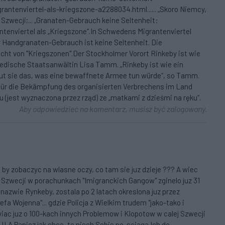
tenviertel-als-kriegszone-a2288034.html...... „Skoro Niemcy,
 Szwecji;... „Granaten-Gebrauch keine Seltenheit:
enviertel als „Kriegszone“.In Schwedens Migrantenviertel
r Handgranaten-Gebrauch ist keine Seltenheit. Die
t von "Kriegszonen".Der Stockholmer Vorort Rinkeby ist wie
wedische Staatsanwältin Lisa Tamm. „Rinkeby ist wie ein
, tut sie das, was eine bewaffnete Armee tun würde“, so Tamm.
für die Bekämpfung des organisierten Verbrechens im Land
ku (jest wyznaczona przez rząd) ze „matkami z dzieśmi na ręku“.
Aby odpowiedzieć na komentarz, musisz być zalogowany.
. by zobaczyc na wlasne oczy, co tam sie juz dzieje ??? A wiec
ej Szwecji w porachunkach "Imigranckich Gangow" zginelo juz 31
nazwie Rynkeby, zostala po 2 latach okreslona juz przez
refa Wojenna"... gdzie Policja z Wielkim trudem "jako-tako i
owiac juz o 100-kach innych Problemow i Klopotow w calej Szwecji
! A Papiez jak chce, to niech Sobie po-sciaga Ich do