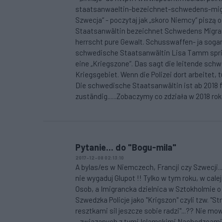
staatsanwaeltin-bezeichnet-schwedens-migran
Szwecja“ - poczytaj jak „skoro Niemcy“ piszą o
Staatsanwältin bezeichnet Schwedens Migrant
herrscht pure Gewalt. Schusswaffen- ja soga
schwedische Staatsanwältin Lisa Tamm sprich
eine „Kriegszone“. Das sagt die leitende sch
Kriegsgebiet. Wenn die Polizei dort arbeitet
Die schwedische Staatsanwältin ist ab 2018 
zuständig......Zobaczymy co zdziała w 2018 ro
Pytanie... do "Bogu-mila"
2017-12-08 02:13:10
A bylas/es w Niemczech, Francji czy Szwecji..
nie wygaduj Glupot !! Tylko w tym roku, w cal
Osob, a Imigrancka dzielnica w Sztokholmie o 
Szwedzka Policje jako "Krigszon" czyli tzw. "St
resztkami sil jeszcze sobie radzi"...?? Nie m
- zwiazanych z tymi Islamskimi Nachodzcami !