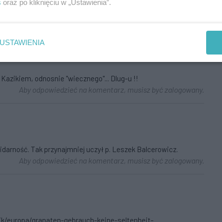
s
oraz po kliknięciu w „Ustawienia”.
USTAWIENIA
Kazikiem, odnosnie "wiecznego"... Dlug-u !!
Aby odpowiedzieć na komentarz, musisz być zalogowany.
darność. Tak przynajmniej uczył p. Leszek Balcerowicz.
Aby odpowiedzieć na komentarz, musisz być zalogowany.
itik/europa/granaten-gebrauch-keine-seltenheit-