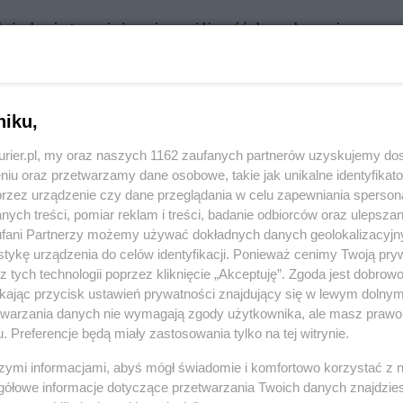
 że kraje te wciąż mają możliwość do wykazania
al są uchodźcy, którzy kwalifikują się do
niku,
kurier.pl, my oraz naszych 1162 zaufanych partnerów uzyskujemy do
niu oraz przetwarzamy dane osobowe, takie jak unikalne identyfikat
przez urządzenie czy dane przeglądania w celu zapewniania sperson
ych treści, pomiar reklam i treści, badanie odbiorców oraz ulepszan
fani Partnerzy możemy używać dokładnych danych geolokalizacyjn
REKLAMA
tykę urządzenia do celów identyfikacji. Ponieważ cenimy Twoją pry
z tych technologii poprzez kliknięcie „Akceptuję”. Zgoda jest dobro
ikając przycisk ustawień prywatności znajdujący się w lewym dolny
etwarzania danych nie wymagają zgody użytkownika, ale masz prawo 
. Preferencje będą miały zastosowania tylko na tej witrynie.
szymi informacjami, abyś mógł świadomie i komfortowo korzystać z
gółowe informacje dotyczące przetwarzania Twoich danych znajdzi