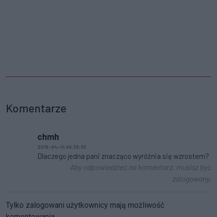
Komentarze
chmh
2016-04-14 08:39:30
Dlaczego jedna pani znacząco wyróżnia się wzrostem?
Aby odpowiedzieć na komentarz, musisz być
zalogowany.
Tylko zalogowani użytkownicy mają możliwość
komentowania