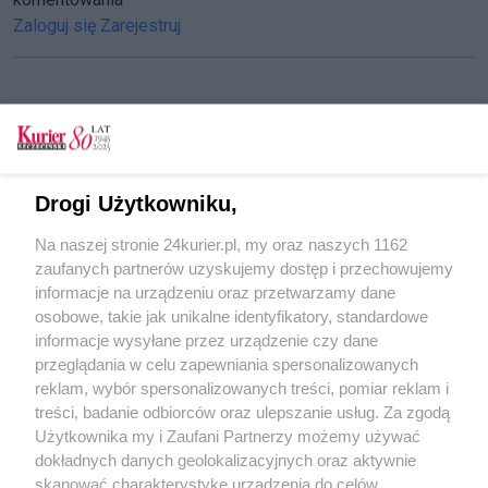
Zaloguj się
Zarejestruj
CZYTAJ TAKŻE
Talenty poszukiwane
Drogi Użytkowniku,
Staż - fajną przygodą
Na naszej stronie 24kurier.pl, my oraz naszych 1162
Tłumy na walnym SM "Chemik" w Policach
zaufanych partnerów uzyskujemy dostęp i przechowujemy
[FILM] (akt. 3)
informacje na urządzeniu oraz przetwarzamy dane
osobowe, takie jak unikalne identyfikatory, standardowe
POGODA
informacje wysyłane przez urządzenie czy dane
przeglądania w celu zapewniania spersonalizowanych
reklam, wybór spersonalizowanych treści, pomiar reklam i
treści, badanie odbiorców oraz ulepszanie usług. Za zgodą
17
℃
Użytkownika my i Zaufani Partnerzy możemy używać
dokładnych danych geolokalizacyjnych oraz aktywnie
Zobacz prognozę na 3 dni
skanować charakterystykę urządzenia do celów