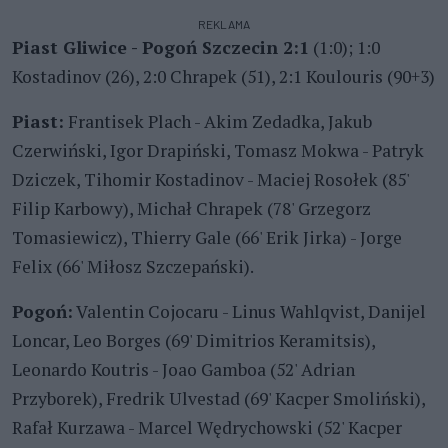
REKLAMA
Piast Gliwice - Pogoń Szczecin 2:1
(1:0); 1:0
Kostadinov (26), 2:0 Chrapek (51), 2:1 Koulouris (90+3)
Piast:
Frantisek Plach - Akim Zedadka, Jakub
Czerwiński, Igor Drapiński, Tomasz Mokwa - Patryk
Dziczek, Tihomir Kostadinov - Maciej Rosołek (85'
Filip Karbowy), Michał Chrapek (78' Grzegorz
Tomasiewicz), Thierry Gale (66' Erik Jirka) - Jorge
Felix (66' Miłosz Szczepański).
Pogoń:
Valentin Cojocaru - Linus Wahlqvist, Danijel
Loncar, Leo Borges (69' Dimitrios Keramitsis),
Leonardo Koutris - Joao Gamboa (52' Adrian
Przyborek), Fredrik Ulvestad (69' Kacper Smoliński),
Rafał Kurzawa - Marcel Wędrychowski (52' Kacper