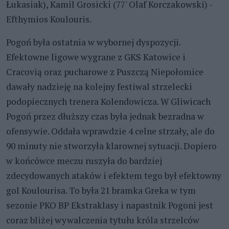
Łukasiak), Kamil Grosicki (77' Olaf Korczakowski) -
Efthymios Koulouris.
Pogoń była ostatnia w wybornej dyspozycji.
Efektowne ligowe wygrane z GKS Katowice i
Cracovią oraz pucharowe z Puszczą Niepołomice
dawały nadzieję na kolejny festiwal strzelecki
podopiecznych trenera Kolendowicza. W Gliwicach
Pogoń przez dłuższy czas była jednak bezradna w
ofensywie. Oddała wprawdzie 4 celne strzały, ale do
90 minuty nie stworzyła klarownej sytuacji. Dopiero
w końcówce meczu ruszyła do bardziej
zdecydowanych ataków i efektem tego był efektowny
gol Koulourisa. To była 21 bramka Greka w tym
sezonie PKO BP Ekstraklasy i napastnik Pogoni jest
coraz bliżej wywalczenia tytułu króla strzelców