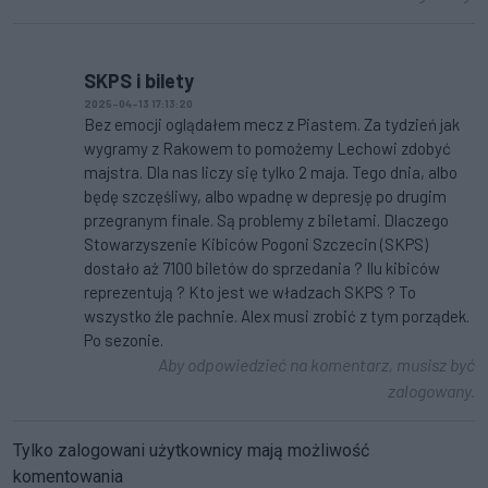
SKPS i bilety
2025-04-13 17:13:20
Bez emocji oglądałem mecz z Piastem. Za tydzień jak
wygramy z Rakowem to pomożemy Lechowi zdobyć
majstra. Dla nas liczy się tylko 2 maja. Tego dnia, albo
będę szczęśliwy, albo wpadnę w depresję po drugim
przegranym finale. Są problemy z biletami. Dlaczego
Stowarzyszenie Kibiców Pogoni Szczecin (SKPS)
dostało aż 7100 biletów do sprzedania ? Ilu kibiców
reprezentują ? Kto jest we władzach SKPS ? To
wszystko źle pachnie. Alex musi zrobić z tym porządek.
Po sezonie.
Aby odpowiedzieć na komentarz, musisz być
zalogowany.
Tylko zalogowani użytkownicy mają możliwość
komentowania