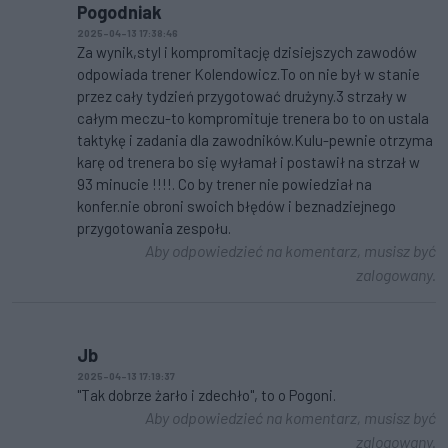
Pogodniak
2025-04-13 17:38:46
Za wynik,styl i kompromitację dzisiejszych zawodów
odpowiada trener Kolendowicz.To on nie był w stanie
przez cały tydzień przygotować drużyny.3 strzały w
całym meczu-to kompromituje trenera bo to on ustala
taktykę i zadania dla zawodników.Kulu-pewnie otrzyma
karę od trenera bo się wyłamał i postawił na strzał w
93 minucie !!!!. Co by trener nie powiedział na
konfer.nie obroni swoich błędów i beznadziejnego
przygotowania zespołu.
Aby odpowiedzieć na komentarz, musisz być
zalogowany.
Jb
2025-04-13 17:19:37
"Tak dobrze żarło i zdechło", to o Pogoni.
Aby odpowiedzieć na komentarz, musisz być
zalogowany.