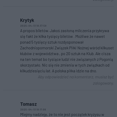
Krytyk
2025-04-13 18:37:58
A propos biletów. Jakoś zasłoną milczenia przykrywa
się fakt że kilka tysięcy biletów . Możliwe że nawet
ponad 5 tysięcy sztuk rozdysponował
Zachodniopomorski Związek Piłki Nożnej wśród kilkuset
klubów z województwa , po 20 sztuk na Klub. Ale cisza
na ten temat bo tysiące ludzi nie związanych z Pogonią
skorzystało. Nic się nie zmienia w tych związkach od
kilkudziesięciu lat. A polska piłka idzie na dno.
Aby odpowiedzieć na komentarz, musisz być
zalogowany.
Tomasz
2025-04-13 18:17:08
Miejmy nadzieję, że to nie jest początek kryzysu w