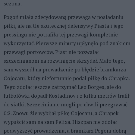
sezonu.
Pogoń miała zdecydowaną przewaga w posiadaniu
piłki, ale na tle skutecznej defensywy Piasta i jego
pressingu nie potrafiła tej przewagi kompletnie
wykorzystać. Pierwsze minuty upłynęło pod znakiem
przewagi portowców. Piast nie pozwalał
szczecinianom na rozwinięcie skrzydeł. Mało tego,
sam wyszedł na prowadzenie po błędzie bramkarza
Cojocaru, który niefortunnie podał piłkę do Chrapka.
Tego zdołał jeszcze zatrzymać Leo Borges, ale do
futbolówki dopadł Kostadinov i z kilku metrów trafił
do siatki. Szczecinianie mogli po chwili przegrywać
0:2. Znowu źle wybijał piłkę Cojocaru, a Chrapek
wypuścił sam na sam Felixa. Hiszpan nie zdołał
podwyższyć prowadzenia, a bramkarz Pogoni dobrą