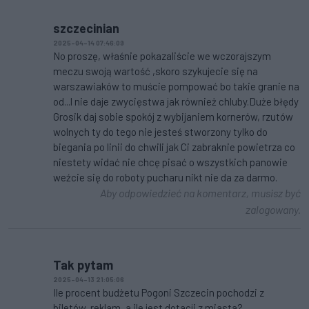
szczecinian
2025-04-14 07:46:09
No proszę, właśnie pokazaliście we wczorajszym
meczu swoją wartość ,skoro szykujecie się na
warszawiaków to muście pompować bo takie granie na
od...l nie daje zwycięstwa jak również chluby.Duże błędy
Grosik daj sobie spokój z wybijaniem kornerów, rzutów
wolnych ty do tego nie jesteś stworzony tylko do
biegania po linii do chwili jak Ci zabraknie powietrza co
niestety widać nie chcę pisać o wszystkich panowie
weźcie się do roboty pucharu nikt nie da za darmo.
Aby odpowiedzieć na komentarz, musisz być
zalogowany.
Tak pytam
2025-04-13 21:05:06
Ile procent budżetu Pogoni Szczecin pochodzi z
biletów, reklam, a ile jest dotacji z miasta?.