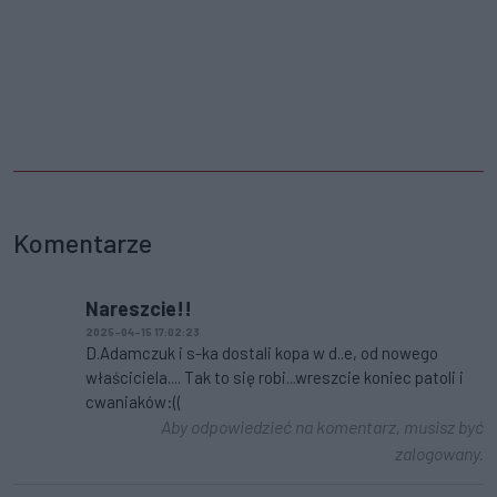
Komentarze
Nareszcie!!
2025-04-15 17:02:23
D.Adamczuk i s-ka dostali kopa w d..e, od nowego
właściciela.... Tak to się robi...wreszcie koniec patoli i
cwaniaków:((
Aby odpowiedzieć na komentarz, musisz być
zalogowany.