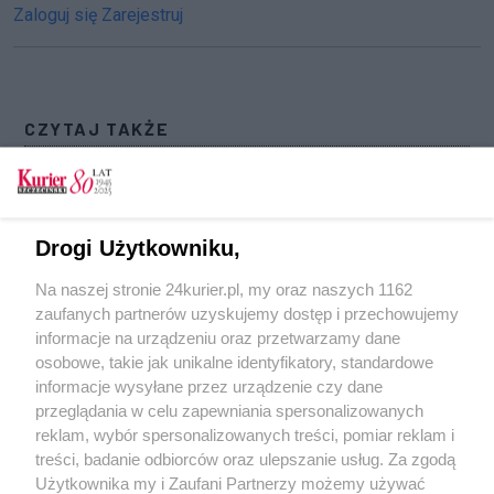
Zaloguj się
Zarejestruj
CZYTAJ TAKŻE
Pogoń z trzecią frekwencją w lidze. Rekordowa
widownia i ceny biletów w górę
Piłka nożna. Pogoń z Puszczą w półfinale
Drogi Użytkowniku,
Pucharu Polski!
Na naszej stronie 24kurier.pl, my oraz naszych 1162
Piłka nożna. Wsparcie z miasta już na koncie
zaufanych partnerów uzyskujemy dostęp i przechowujemy
klubu. 5 milionów dla Pogoni
informacje na urządzeniu oraz przetwarzamy dane
osobowe, takie jak unikalne identyfikatory, standardowe
POGODA
informacje wysyłane przez urządzenie czy dane
przeglądania w celu zapewniania spersonalizowanych
reklam, wybór spersonalizowanych treści, pomiar reklam i
treści, badanie odbiorców oraz ulepszanie usług. Za zgodą
13
℃
Użytkownika my i Zaufani Partnerzy możemy używać