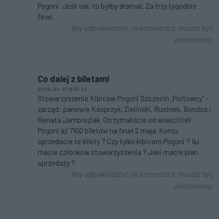
Pogoni. Jeśli tak, to byłby dramat. Za trzy tygodnie
finał.
Aby odpowiedzieć na komentarz, musisz być
zalogowany.
Co dalej z biletami
2025-04-13 18:15:32
Stowarzyszenie Kibiców Pogoni Szczecin „Portowcy” -
zarząd: panowie Kasprzyk, Zieliński, Rusinek, Bondos i
Renata Jambroziak. Otrzymaliście od właścicieli
Pogoni aż 7100 biletów na finał 2 maja. Komu
sprzedacie te bilety ? Czy tylko kibicom Pogoni ? Ilu
macie członków stowarzyszenia ? Jaki macie plan
sprzedaży ?
Aby odpowiedzieć na komentarz, musisz być
zalogowany.