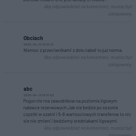
Aby odpowiedzieć na komentarz, musisz być
zalogowany.
Obciach
2025-04-13 19:10:21
Niemoc z przeciwnikami z dołu tabeli to już norma.
Aby odpowiedzieć na komentarz, musisz być
zalogowany.
abc
2025-04-13 18:51:02
Pogon nie ma zawodnikow na poziomie ligowym
nalawce rezerwowych.Jak nie bedzie po sezonie
czystki w szatni i 5-6 wartosciowych transferow to nic
sie nie zmieni i bedziemy sredniakami ligowymi.
Aby odpowiedzieć na komentarz, musisz być
zalogowany.