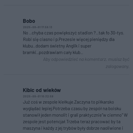
Bobo
2025-09-01 17:58:13
No ...chyba czas powiększyć stadion ?...tak fo 30-tys.
Robi się ciasno i p.Prezesie więcej pieniędzy dla
klubu...dodam świetny Anglik i super
bramki...pozdrawiam cały klub...
Aby odpowiedzieć na komentarz, musisz być
zalogowany.
Kibic od wieków
2025-09-01 10:32:58
Już coś w zespole kiełkuje.Zaczyna to piłkarsko
wyglądać lepiej.Potrzeba czasu by zespół na boisku
stanowił jeden monolit i grali praktycznie"w ciemno" W
zespole jest potencjał.Trzeba teraz pracować by ta
maszyna i każdy z jej trybów były dobrze naoliwione i