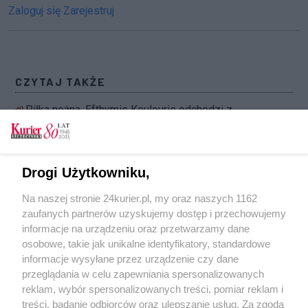
Zaloguj się
Zarejestruj
CZYTAJ TAKŻE
Piłka nożna. Efthymis Koulouris odchodzi z
Pogoni Szczecin
Pacjent z podejrzeniem cholery w szpitalu w
Lublinie
Drogi Użytkowniku,
Wojewoda zachodniopomorski: kontrole na
Na naszej stronie 24kurier.pl, my oraz naszych 1162
granicy będą selektywne, nie utrudnią dojazdów
zaufanych partnerów uzyskujemy dostęp i przechowujemy
do pracy
informacje na urządzeniu oraz przetwarzamy dane
osobowe, takie jak unikalne identyfikatory, standardowe
POGODA
informacje wysyłane przez urządzenie czy dane
przeglądania w celu zapewniania spersonalizowanych
reklam, wybór spersonalizowanych treści, pomiar reklam i
treści, badanie odbiorców oraz ulepszanie usług. Za zgodą
28
℃