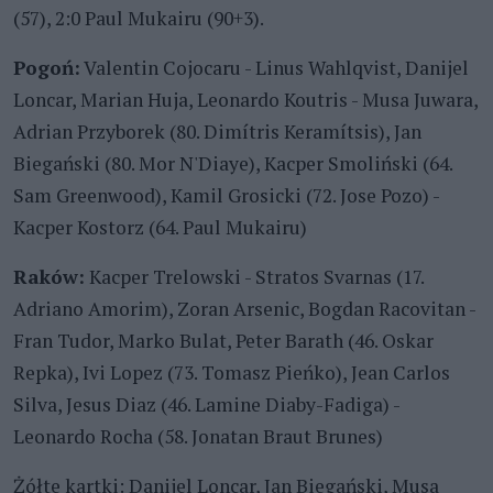
(57), 2:0 Paul Mukairu (90+3).
Pogoń:
Valentin Cojocaru - Linus Wahlqvist, Danijel
Loncar, Marian Huja, Leonardo Koutris - Musa Juwara,
Adrian Przyborek (80. Dimítris Keramítsis), Jan
Biegański (80. Mor N'Diaye), Kacper Smoliński (64.
Sam Greenwood), Kamil Grosicki (72. Jose Pozo) -
Kacper Kostorz (64. Paul Mukairu)
Raków:
Kacper Trelowski - Stratos Svarnas (17.
Adriano Amorim), Zoran Arsenic, Bogdan Racovitan -
Fran Tudor, Marko Bulat, Peter Barath (46. Oskar
Repka), Ivi Lopez (73. Tomasz Pieńko), Jean Carlos
Silva, Jesus Diaz (46. Lamine Diaby-Fadiga) -
Leonardo Rocha (58. Jonatan Braut Brunes)
Żółte kartki: Danijel Loncar, Jan Biegański, Musa