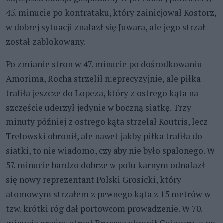
45. minucie po kontrataku, który zainicjował Kostorz,
w dobrej sytuacji znalazł się Juwara, ale jego strzał
został zablokowany.
Po zmianie stron w 47. minucie po dośrodkowaniu
Amorima, Rocha strzelił nieprecyzyjnie, ale piłka
trafiła jeszcze do Lopeza, który z ostrego kąta na
szczęście uderzył jedynie w boczną siatkę. Trzy
minuty później z ostrego kąta strzelał Koutris, lecz
Trelowski obronił, ale nawet jakby piłka trafiła do
siatki, to nie wiadomo, czy aby nie było spalonego. W
57. minucie bardzo dobrze w polu karnym odnalazł
się nowy reprezentant Polski Grosicki, który
atomowym strzałem z pewnego kąta z 15 metrów w
tzw. krótki róg dał portowcom prowadzenie. W 70.
minucie groźny strzał Brunesa obronił Cojocaru, a po