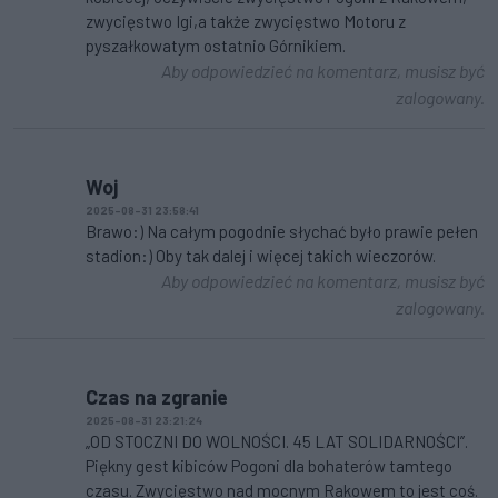
zwycięstwo Igi,a także zwycięstwo Motoru z
pyszałkowatym ostatnio Górnikiem.
Aby odpowiedzieć na komentarz, musisz być
zalogowany.
Woj
2025-08-31 23:58:41
Brawo:) Na całym pogodnie słychać było prawie pełen
stadion:) Oby tak dalej i więcej takich wieczorów.
Aby odpowiedzieć na komentarz, musisz być
zalogowany.
Czas na zgranie
2025-08-31 23:21:24
„OD STOCZNI DO WOLNOŚCI. 45 LAT SOLIDARNOŚCI”.
Piękny gest kibiców Pogoni dla bohaterów tamtego
czasu. Zwycięstwo nad mocnym Rakowem to jest coś.