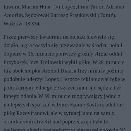
Juwara, Marian Huja - Ivi Lopez, Fran Tudor, Adriano
Amorim. Sędziował Bartosz Frankowski (Toruń).
Widzów: 18 834.
Przez pierwszy kwadrans na boisku niewiele się
działo, a gra toczyła się przeważnie w środku pola i
dopiero w 16. minucie pierwszy groźny strzał oddał
Przyborek, lecz Trelowski wybił piłkę. W 28. minucie
tuż obok słupka strzelał Diaz, a trzy minuty później
podobnie uderzył Lopez i jeszcze reklamował rękę w
polu karnym jednego ze szczecinian, ale sędzia był
innego zdania. W 39. minucie rozgrywający jedno z
najlepszych spotkań w tym sezonie Kostorz odebrał
piłkę Racovitanowi, ale w sytuacji sam na sam z
bramkarzem strzelił nad poprzeczką i była to
najlepsza okazja gospodarzy w pierwszej połowie. W