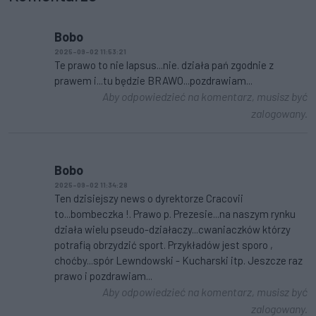
Bobo
2025-09-02 11:53:21
Te prawo to nie lapsus...nie. działa pań zgodnie z
prawem i...tu będzie BRAWO...pozdrawiam...
Aby odpowiedzieć na komentarz, musisz być
zalogowany.
Bobo
2025-09-02 11:34:28
Ten dzisiejszy news o dyrektorze Cracovii
to...bombeczka !. Prawo p. Prezesie...na naszym rynku
działa wielu pseudo-działaczy...cwaniaczków którzy
potrafią obrzydzić sport. Przykładów jest sporo ,
choćby...spór Lewndowski - Kucharski itp. Jeszcze raz
prawo i pozdrawiam...
Aby odpowiedzieć na komentarz, musisz być
zalogowany.