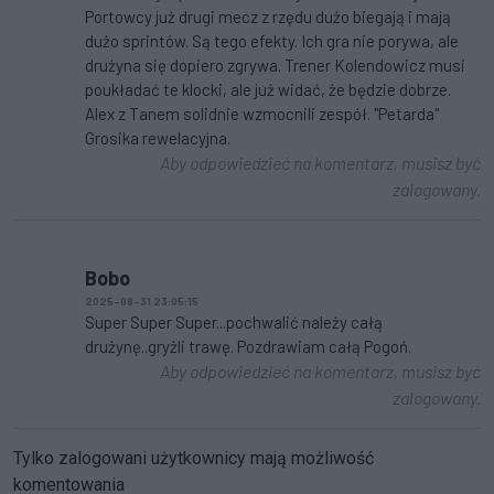
Portowcy już drugi mecz z rzędu dużo biegają i mają
dużo sprintów. Są tego efekty. Ich gra nie porywa, ale
drużyna się dopiero zgrywa. Trener Kolendowicz musi
poukładać te klocki, ale już widać, że będzie dobrze.
Alex z Tanem solidnie wzmocnili zespół. "Petarda"
Grosika rewelacyjna.
Aby odpowiedzieć na komentarz, musisz być
zalogowany.
Bobo
2025-08-31 23:05:15
Super Super Super...pochwalić należy całą
drużynę..gryżli trawę. Pozdrawiam całą Pogoń.
Aby odpowiedzieć na komentarz, musisz być
zalogowany.
Tylko zalogowani użytkownicy mają możliwość
komentowania