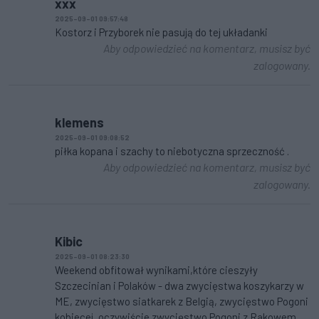
xxx
2025-09-01 09:57:48
Kostorz i Przyborek nie pasują do tej układanki
Aby odpowiedzieć na komentarz, musisz być
zalogowany.
klemens
2025-09-01 09:08:52
piłka kopana i szachy to niebotyczna sprzeczność .
Aby odpowiedzieć na komentarz, musisz być
zalogowany.
Kibic
2025-09-01 08:23:30
Weekend obfitował wynikami,które cieszyły
Szczecinian i Polaków - dwa zwycięstwa koszykarzy w
ME, zwycięstwo siatkarek z Belgią, zwycięstwo Pogoni
kobiecej, oczywiście zwycięstwo Pogoni z Rakowem,