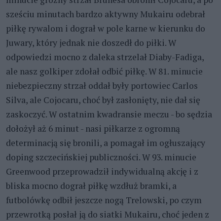
sześciu minutach bardzo aktywny Mukairu odebrał
piłkę rywalom i dograł w pole karne w kierunku do
Juwary, który jednak nie doszedł do piłki. W
odpowiedzi mocno z daleka strzelał Diaby-Fadiga,
ale nasz golkiper zdołał odbić piłkę. W 81. minucie
niebezpieczny strzał oddał były portowiec Carlos
Silva, ale Cojocaru, choć był zasłonięty, nie dał się
zaskoczyć. W ostatnim kwadransie meczu - bo sędzia
dołożył aż 6 minut - nasi piłkarze z ogromną
determinacją się bronili, a pomagał im ogłuszający
doping szczecińskiej publiczności. W 93. minucie
Greenwood przeprowadził indywidualną akcję i z
bliska mocno dograł piłkę wzdłuż bramki, a
futbolówkę odbił jeszcze nogą Trelowski, po czym
przewrotką posłał ją do siatki Mukairu, choć jeden z