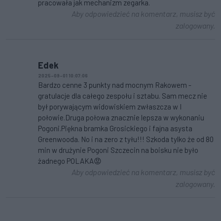
pracowała jak mechanizm zegarka.
Aby odpowiedzieć na komentarz, musisz być
zalogowany.
Edek
2025-09-01 10:07:06
Bardzo cenne 3 punkty nad mocnym Rakowem -
gratulacje dla całego zespołu i sztabu. Sam mecz nie
był porywającym widowiskiem zwłaszcza w I
połowie.Druga połowa znacznie lepsza w wykonaniu
Pogoni.Piękna bramka Grosickiego i fajna asysta
Greenwooda. No i na zero z tyłu!!! Szkoda tylko że od 80
min w drużynie Pogoni Szczecin na boisku nie było
żadnego POLAKA😡
Aby odpowiedzieć na komentarz, musisz być
zalogowany.