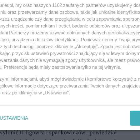
Grupy 2 III ligi piłkarskiej oraz wszystkie
kurier.pl, my oraz naszych 1162 zaufanych partnerów uzyskujemy do
olsce od IV ligi w dół zostają zakończone.
1
niu oraz przetwarzamy dane osobowe, takie jak unikalne identyfikat
e będzie spadków.
przez urządzenie czy dane przeglądania w celu zapewniania sperson
Zo
ych treści, pomiar reklam i treści, badanie odbiorców oraz ulepszan
REKLAMA
fani Partnerzy możemy używać dokładnych danych geolokalizacyjn
tykę urządzenia do celów identyfikacji. Ponieważ cenimy Twoją pry
z tych technologii poprzez kliknięcie „Akceptuję”. Zgoda jest dobro
ikając przycisk ustawień prywatności znajdujący się w lewym dolny
otyczące wznowienia lub zakończenia rozgrywek III
etwarzania danych nie wymagają zgody użytkownika, ale masz prawo 
020 oraz zasad spadków i awansów podejmą
. Preferencje będą miały zastosowania tylko na tej witrynie.
bieżącym sezonie odpowiadają za prowadzenie
szymi informacjami, abyś mógł świadomie i komfortowo korzystać z
y 2 występowały zespoły zachodniopomorskie: Świt
gółowe informacje dotyczące przetwarzania Twoich danych znajdzi
otwica Kołobrzeg, Gwardia Koszalin i Bałtyk
s
oraz po kliknięciu w „Ustawienia”.
rzygnięciem, bo mieliśmy aspiracje walczyć o awans
USTAWIENIA
tabeli na mistrzowską oraz spadkową, by przy
wyłonić II-ligowca i spadkowiczów - powiedział