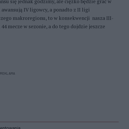
nsu się jednak godzimy, ale ciężko będzie grać w
 awansują IV ligowcy, a ponadto z II ligi
aszego makroregionu, to w konsekwencji nasza III-
 44 mecze w sezonie, a do tego dojdzie jeszcze
REKLAMA
mentowania