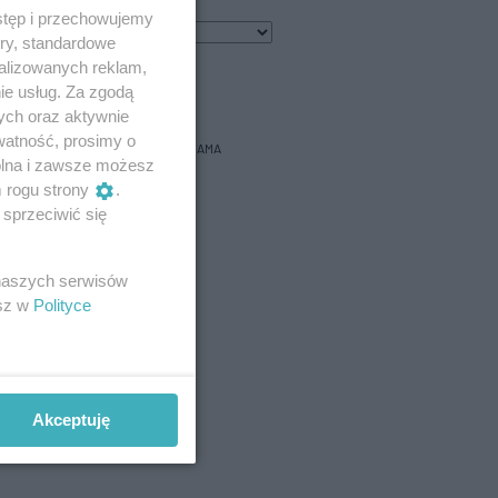
stęp i przechowujemy
8
℃
ory, standardowe
alizowanych reklam,
bacz prognozę na 3 dni
ie usług. Za zgodą
ych oraz aktywnie
watność, prosimy o
REKLAMA
wolna i zawsze możesz
m rogu strony
.
sprzeciwić się
 naszych serwisów
esz w
Polityce
Akceptuję