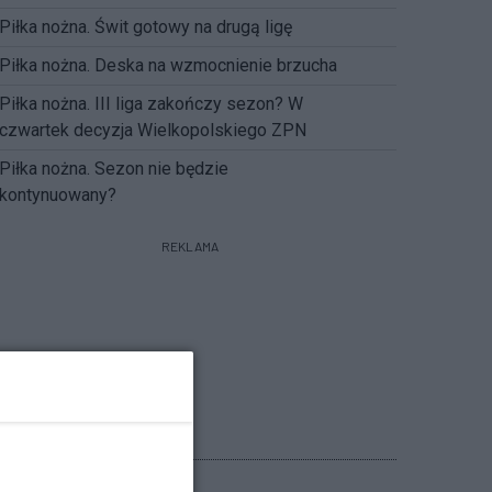
Piłka nożna. Świt gotowy na drugą ligę
Piłka nożna. Deska na wzmocnienie brzucha
Piłka nożna. III liga zakończy sezon? W
czwartek decyzja Wielkopolskiego ZPN
Piłka nożna. Sezon nie będzie
kontynuowany?
REKLAMA
POGODA