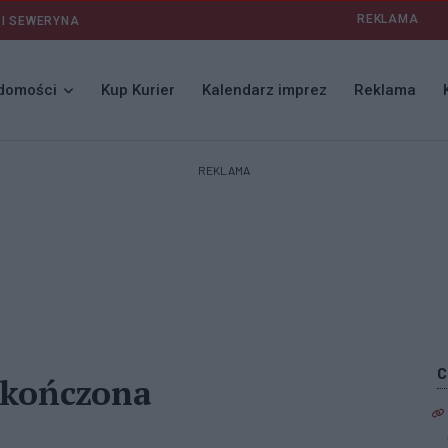
REKLAMA
 I SEWERYNA
domości
Kup Kurier
Kalendarz imprez
Reklama
REKLAMA
zakończona