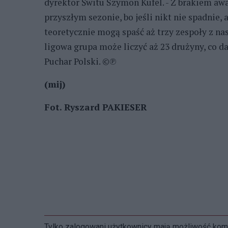
dyrektor Świtu Szymon Kufel. - Z brakiem awa
przyszłym sezonie, bo jeśli nikt nie spadnie, a
teoretycznie mogą spaść aż trzy zespoły z n
ligowa grupa może liczyć aż 23 drużyny, co da
Puchar Polski. ©℗
(mij)
Fot. Ryszard PAKIESER
Tylko zalogowani użytkownicy mają możliwość ko