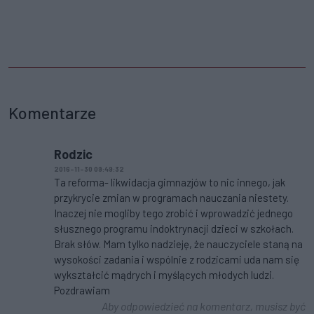
Komentarze
Rodzic
2016-11-30 09:49:32
Ta reforma- likwidacja gimnazjów to nic innego, jak
przykrycie zmian w programach nauczania niestety.
Inaczej nie mogliby tego zrobić i wprowadzić jednego
słusznego programu indoktrynacji dzieci w szkołach.
Brak słów. Mam tylko nadzieję, że nauczyciele staną na
wysokości zadania i wspólnie z rodzicami uda nam się
wykształcić mądrych i myślących młodych ludzi.
Pozdrawiam
Aby odpowiedzieć na komentarz, musisz być