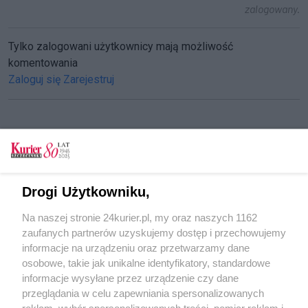
zalogowany.
Tylko zalogowani użytkownicy mają możliwość
komentowania
Zaloguj się
Zarejestruj
CZYTAJ TAKŻE
Kolejne debaty o reformie oświaty
Drogi Użytkowniku,
Debata o reformie: 2 zmiany i przepełnione
Na naszej stronie 24kurier.pl, my oraz naszych 1162
szkoły
zaufanych partnerów uzyskujemy dostęp i przechowujemy
Programy nauczania poznamy w środę
informacje na urządzeniu oraz przetwarzamy dane
osobowe, takie jak unikalne identyfikatory, standardowe
POGODA
informacje wysyłane przez urządzenie czy dane
przeglądania w celu zapewniania spersonalizowanych
reklam, wybór spersonalizowanych treści, pomiar reklam i