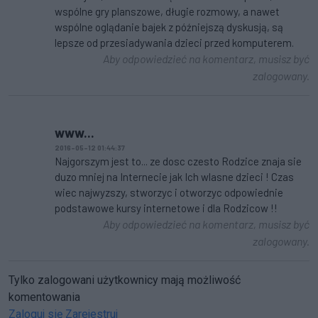
wspólne gry planszowe, długie rozmowy, a nawet
wspólne oglądanie bajek z późniejszą dyskusją, są
lepsze od przesiadywania dzieci przed komputerem.
Aby odpowiedzieć na komentarz, musisz być
zalogowany.
www...
2016-05-12 01:44:37
Najgorszym jest to... ze dosc czesto Rodzice znaja sie
duzo mniej na Internecie jak Ich wlasne dzieci ! Czas
wiec najwyzszy, stworzyc i otworzyc odpowiednie
podstawowe kursy internetowe i dla Rodzicow !!
Aby odpowiedzieć na komentarz, musisz być
zalogowany.
Tylko zalogowani użytkownicy mają możliwość
komentowania
Zaloguj się
Zarejestruj