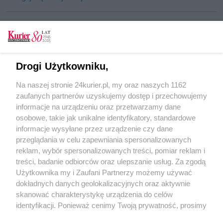
CZYTAJ TAKŻE
Drogi Użytkowniku,
Arek na dyrektora!
Na naszej stronie 24kurier.pl, my oraz naszych 1162
W Kurierze: Jak motywować nauczyciela?
zaufanych partnerów uzyskujemy dostęp i przechowujemy
Pamiętają o Ince
informacje na urządzeniu oraz przetwarzamy dane
osobowe, takie jak unikalne identyfikatory, standardowe
POGODA
informacje wysyłane przez urządzenie czy dane
przeglądania w celu zapewniania spersonalizowanych
reklam, wybór spersonalizowanych treści, pomiar reklam i
treści, badanie odbiorców oraz ulepszanie usług. Za zgodą
19
℃
Użytkownika my i Zaufani Partnerzy możemy używać
dokładnych danych geolokalizacyjnych oraz aktywnie
Zobacz prognozę na 3 dni
skanować charakterystykę urządzenia do celów
identyfikacji. Ponieważ cenimy Twoją prywatność, prosimy
o zgodę na korzystanie z tych technologii poprzez