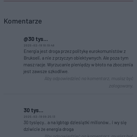
Komentarze
@30 tys...
2025-02-19 10:19:48
Energia jest droga przez politykę eurokomunistów z
Brukseli, a nie z przyczyn obiektywnych. Ale poza tym
masz racje. Wyrzucanie pieniędzy w błoto na zboczenia
jest zawsze szkodliwe.
Aby odpowiedzieć na komentarz, musisz być
zalogowany.
30 tys...
2025-02-19 09:25:13
30 tysięcy... a na lgbtqp dziesiątki milionów... i wy się
dziwicie że energia droga
Aby odpowiedzieć na komentarz, musisz być