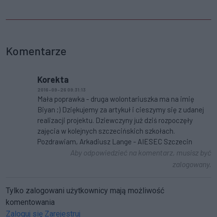
Komentarze
Korekta
2016-09-26 09:31:13
Mała poprawka - druga wolontariuszka ma na imię
Biyan ;) Dziękujemy za artykuł i cieszymy się z udanej
realizacji projektu. Dziewczyny już dziś rozpoczęły
zajęcia w kolejnych szczecińskich szkołach.
Pozdrawiam, Arkadiusz Lange - AIESEC Szczecin
Aby odpowiedzieć na komentarz, musisz być
zalogowany.
Tylko zalogowani użytkownicy mają możliwość
komentowania
Zaloguj się
Zarejestruj