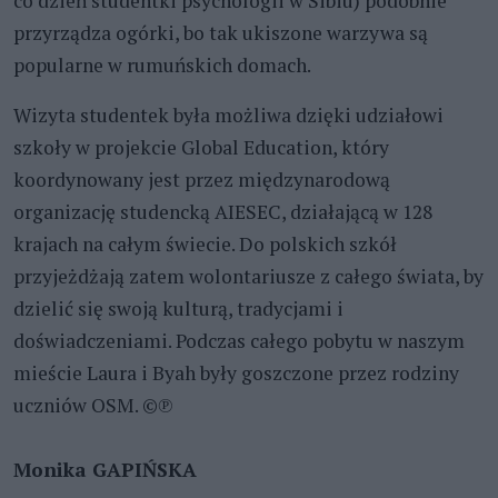
co dzień studentki psychologii w Sibiu) podobnie
przyrządza ogórki, bo tak ukiszone warzywa są
popularne w rumuńskich domach.
Wizyta studentek była możliwa dzięki udziałowi
szkoły w projekcie Global Education, który
koordynowany jest przez międzynarodową
organizację studencką AIESEC, działającą w 128
krajach na całym świecie. Do polskich szkół
przyjeżdżają zatem wolontariusze z całego świata, by
dzielić się swoją kulturą, tradycjami i
doświadczeniami. Podczas całego pobytu w naszym
mieście Laura i Byah były goszczone przez rodziny
uczniów OSM. ©℗
Monika GAPIŃSKA