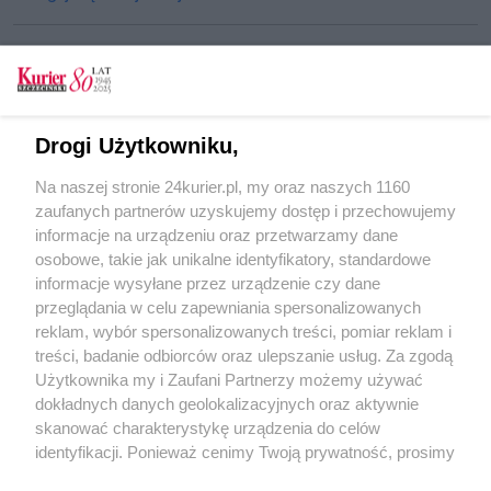
CZYTAJ TAKŻE
Drogi Użytkowniku,
Zbyt ciężkie plecaki
Na naszej stronie 24kurier.pl, my oraz naszych 1160
Otwarto halę gimnastyki sportowej [GALERIA]
zaufanych partnerów uzyskujemy dostęp i przechowujemy
Policjanci korzystają z okazji
informacje na urządzeniu oraz przetwarzamy dane
osobowe, takie jak unikalne identyfikatory, standardowe
POGODA
informacje wysyłane przez urządzenie czy dane
przeglądania w celu zapewniania spersonalizowanych
reklam, wybór spersonalizowanych treści, pomiar reklam i
treści, badanie odbiorców oraz ulepszanie usług. Za zgodą
26
℃
Użytkownika my i Zaufani Partnerzy możemy używać
dokładnych danych geolokalizacyjnych oraz aktywnie
Zobacz prognozę na 3 dni
skanować charakterystykę urządzenia do celów
identyfikacji. Ponieważ cenimy Twoją prywatność, prosimy
o zgodę na korzystanie z tych technologii poprzez