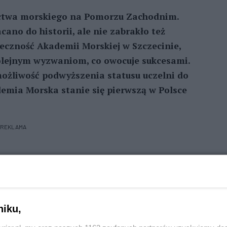
nictwa morskiego na Pomorzu Zachodnim.
ano do historii, ale nie zabrakło też
eczność Akademii Morskiej w Szczecinie,
kolejnym wyzwaniom, co owocuje sukcesami.
 możliwość podwyższenia statusu uczelni do
demia Morska stanie się pierwszą w Polsce
REKLAMA
stości, w tym jubileuszowa gala w Teatrze
y spektakl świetlny, przedstawiający historię
otowany przez grupę artystyczną Galitsyna.
niku,
tał jego doradca Paweł Mucha. Wręczył też