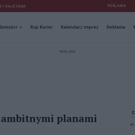
REKLAMA
Y I KAJETANA
domości
Kup Kurier
Kalendarz imprez
Reklama
REKLAMA
z ambitnymi planami