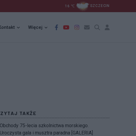
16
℃
SZCZECIN
Kontakt
Więcej
CZYTAJ TAKŻE
Obchody 75-lecia szkolnictwa morskiego.
Uroczysta gala i musztra paradna [GALERIA]