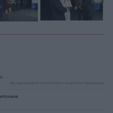
ki.
Aby odpowiedzieć na komentarz, musisz być zalogowany.
mentowania