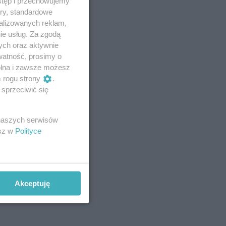
stęp i przechowujemy
ory, standardowe
alizowanych reklam,
ie usług. Za zgodą
ych oraz aktywnie
watność, prosimy o
wolna i zawsze możesz
m rogu strony
.
sprzeciwić się
 naszych serwisów
esz w
Polityce
Akceptuję