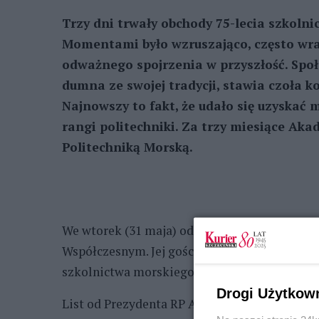
Trzy dni trwały obchody 75-lecia szkol
Momentami było wzruszająco, często wrac
odważnego spojrzenia w przyszłość. Społ
dumna ze swojej tradycji, stawia czoła 
Najnowszy to fakt, że udało się uzyskać
rangi politechniki. Za trzy miesiące Aka
Politechniką Morską.
We wtorek (31 maja) odbyły się główne uroczy
Współczesnym. Jej goście obejrzeli premierow
szkolnictwa morskiego w Szczecinie, a przyg
Drogi Użytkow
List od Prezydenta RP Andrzeja Dudy przeczy