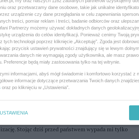
kurier.pl, my oraz naszych 1162 zaufanych partnerów uzyskujemy do
anie w Szczecinie Politechniki Morskiej, zgodnie
niu oraz przetwarzamy dane osobowe, takie jak unikalne identyfikat
da zachodniopomorski Zbigniew Bogucki zabrał głos
przez urządzenie czy dane przeglądania w celu zapewniania sperson
. Wysłuchano ponadto okolicznościowych
ych treści, pomiar reklam i treści, badanie odbiorców oraz ulepszan
fani Partnerzy możemy używać dokładnych danych geolokalizacyjn
a infrastruktury, zachodniopomorskiej kurator
tykę urządzenia do celów identyfikacji. Ponieważ cenimy Twoją pry
 konsula honorowego Ukrainy Henryka Kołodzieja.
z tych technologii poprzez kliknięcie „Akceptuję”. Zgoda jest dobro
ikając przycisk ustawień prywatności znajdujący się w lewym dolny
medale państwowe, a także – jak co roku z okazji
etwarzania danych nie wymagają zgody użytkownika, ale masz prawo 
ilka Morskiego. Tym razem tytuł trafił do kpt.
. Preferencje będą miały zastosowania tylko na tej witrynie.
iej i do studentki Zuzanny Raff. Wyróżnienia
szymi informacjami, abyś mógł świadomie i komfortowo korzystać z
t Jakub Byczek.
gółowe informacje dotyczące przetwarzania Twoich danych znajdzi
s
oraz po kliknięciu w „Ustawienia”.
cy i zaangażowania wielu z was, co z satysfakcją na
ci akademickiej rektor dr hab. inż. kpt. ż.w.
awianie poprzeczki coraz wyżej, dążenie do
USTAWIENIA
z których jestem bardzo dumny. Wczorajsze plany
alizację. Stojąc dziś przed państwem wypada mi tylko