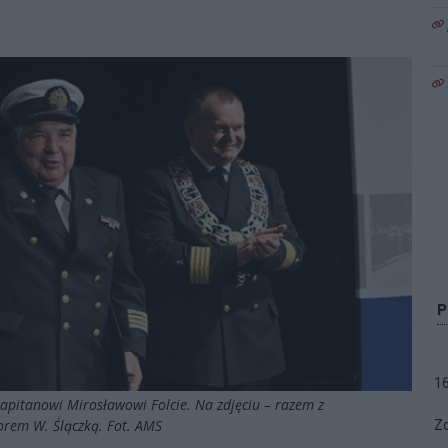
1
kapitanowi Mirosławowi Folcie. Na zdjęciu – razem z
torem W. Ślączką. Fot. AMS
Zo