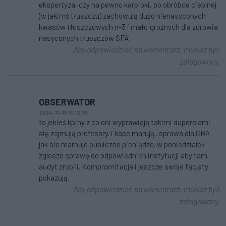
ekspertyza, czy na pewno karpioki, po obróbce cieplnej
(w jakimś tłuszczu) zachowują dużo nienasyconych
kwasów tłuszczowych n-3 i mało 'groźnych dla zdrowia
nasyconych tłuszczów SFA'.
Aby odpowiedzieć na komentarz, musisz być
zalogowany.
OBSERWATOR
2024-11-15 16:12:30
to jekieś kpiny z co oni wyprawiają takimi duperelami
się zajmują profesory. i kase marują . sprawa dla CBA
jak sie marnuje publiczne pieniądze. w poniedzialek
zglosze sprawę do odpowiednich instytucji aby tam
audyt zrobili. Kompromitacja i jeszcze swoje facjaty
pokazują.
Aby odpowiedzieć na komentarz, musisz być
zalogowany.