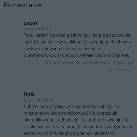
Komentarze
zazeł
2024-11-17 15:17:53
Paprykarza nie potrafią odtworzyć, karpia po żydowsku
już od dawna nie ma w sklepach, a w chipsach rybnych
czy krewetkowych i tak nie przeskoczą
Wietnamczyków. Proponuję wynaleźć kompot z jabłek.
Aby odpowiedzieć na komentarz, musisz być
zalogowany.
Myśl
2024-11-15 16:37:08
Dobrze, że wymyślają coś (a pomysł się liczy), co
można łatwo skomercjalizować i nie potrzebuje
skomplikowanej technologii. Cel programu wydaje się
zrealizowany - ułatwi pracę hodowcom ryb, dotychczas
sezonowych. Przydałaby się jednak niezależna