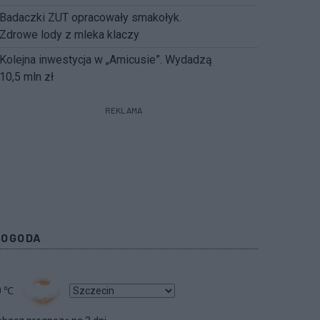
Badaczki ZUT opracowały smakołyk.
Zdrowe lody z mleka klaczy
Kolejna inwestycja w „Amicusie”. Wydadzą
10,5 mln zł
REKLAMA
POGODA
0
℃