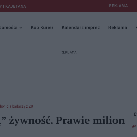
REKLAMA
Y I KAJETANA
domości
Kup Kurier
Kalendarz imprez
Reklama
REKLAMA
ilion dla badaczy z ZUT
ą” żywność. Prawie milion