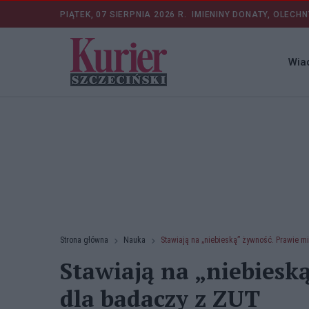
PIĄTEK, 07 SIERPNIA 2026 R.
IMIENINY DONATY, OLECHN
Wia
Strona główna
Nauka
Stawiają na „niebieską” żywność. Prawie m
Stawiają na „niebiesk
dla badaczy z ZUT