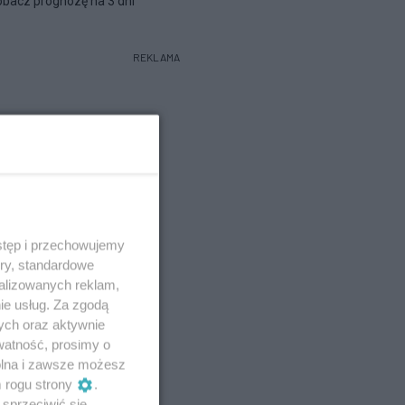
bacz prognozę na 3 dni
REKLAMA
stęp i przechowujemy
ory, standardowe
alizowanych reklam,
ie usług. Za zgodą
ych oraz aktywnie
watność, prosimy o
wolna i zawsze możesz
m rogu strony
.
sprzeciwić się