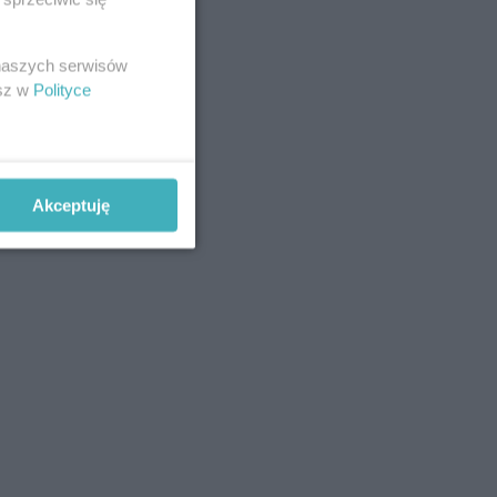
 naszych serwisów
esz w
Polityce
Akceptuję