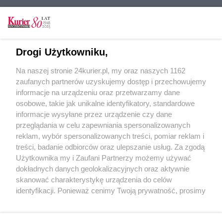
CZYTAJ TAKŻE
Drogi Użytkowniku,
ARP gotowa do współpracy
Na naszej stronie 24kurier.pl, my oraz naszych 1162
Futsal. Kolumbia nie dla Polski
zaufanych partnerów uzyskujemy dostęp i przechowujemy
Burze nad Polską; tysiące interwencji
informacje na urządzeniu oraz przetwarzamy dane
osobowe, takie jak unikalne identyfikatory, standardowe
POGODA
informacje wysyłane przez urządzenie czy dane
przeglądania w celu zapewniania spersonalizowanych
reklam, wybór spersonalizowanych treści, pomiar reklam i
treści, badanie odbiorców oraz ulepszanie usług. Za zgodą
22
℃
Użytkownika my i Zaufani Partnerzy możemy używać
dokładnych danych geolokalizacyjnych oraz aktywnie
Zobacz prognozę na 3 dni
skanować charakterystykę urządzenia do celów
identyfikacji. Ponieważ cenimy Twoją prywatność, prosimy
o zgodę na korzystanie z tych technologii poprzez
kliknięcie „Akceptuję”. Zgoda jest dobrowolna i zawsze