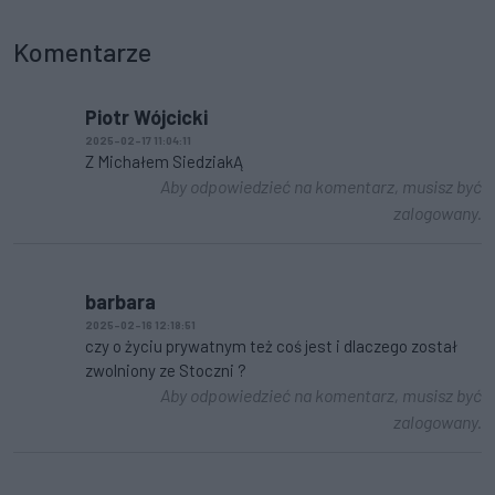
Komentarze
Piotr Wójcicki
2025-02-17 11:04:11
Z Michałem SiedziakĄ
Aby odpowiedzieć na komentarz, musisz być
zalogowany.
barbara
2025-02-16 12:18:51
czy o życiu prywatnym też coś jest i dlaczego został
zwolniony ze Stoczni ?
Aby odpowiedzieć na komentarz, musisz być
zalogowany.