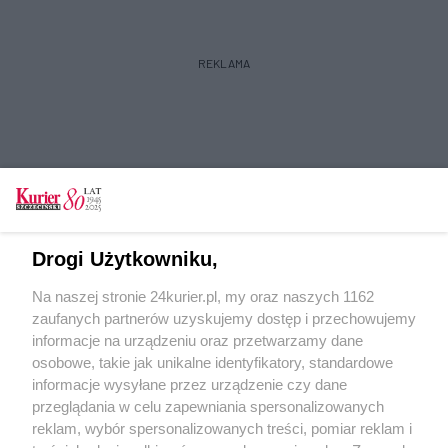
REKLAMA
Tylko zalogowani użytkownicy mają możliwość
Drogi Użytkowniku,
komentowania
Na naszej stronie 24kurier.pl, my oraz naszych 1162
Zaloguj się
Zarejestruj
zaufanych partnerów uzyskujemy dostęp i przechowujemy
informacje na urządzeniu oraz przetwarzamy dane
osobowe, takie jak unikalne identyfikatory, standardowe
POGODA
informacje wysyłane przez urządzenie czy dane
przeglądania w celu zapewniania spersonalizowanych
reklam, wybór spersonalizowanych treści, pomiar reklam i