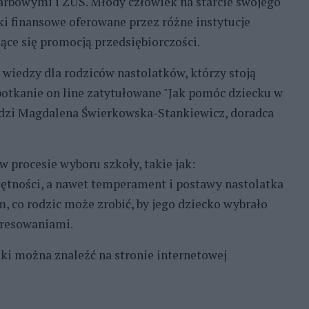
karbowymi i ZUS. Młody człowiek na starcie swojego
dki finansowe oferowane przez różne instytucje
e się promocją przedsiębiorczości.
wiedzy dla rodziców nastolatków, którzy stoją
tkanie on line zatytułowane "Jak pomóc dziecku w
zi Magdalena Świerkowska-Stankiewicz, doradca
procesie wyboru szkoły, takie jak:
ejętności, a nawet temperament i postawy nastolatka
, co rodzic może zrobić, by jego dziecko wybrało
eresowaniami.
nki można znaleźć na stronie internetowej