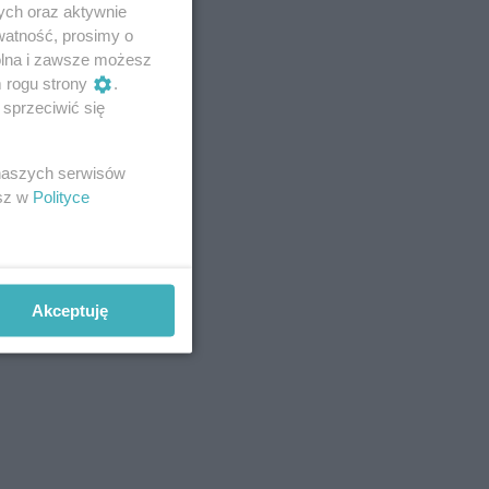
ych oraz aktywnie
watność, prosimy o
wolna i zawsze możesz
m rogu strony
.
sprzeciwić się
 naszych serwisów
esz w
Polityce
Akceptuję