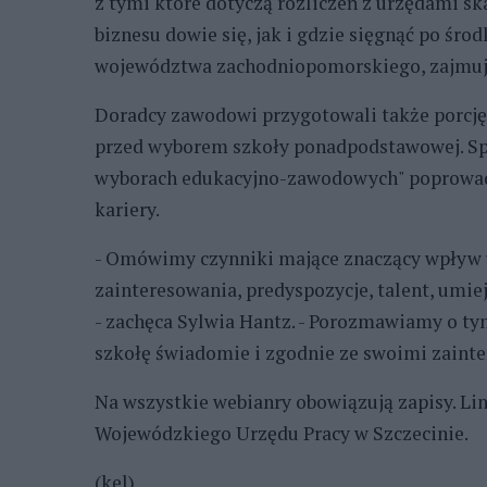
z tymi które dotyczą rozliczeń z urzędami s
biznesu dowie się, jak i gdzie sięgnąć po śro
województwa zachodniopomorskiego, zajmując
Doradcy zawodowi przygotowali także porcję 
przed wyborem szkoły ponadpodstawowej. Spo
wyborach edukacyjno-zawodowych" poprowad
kariery.
- Omówimy czynniki mające znaczący wpływ w 
zainteresowania, predyspozycje, talent, umi
- zachęca Sylwia Hantz. - Porozmawiamy o tym
szkołę świadomie i zgodnie ze swoimi zaint
Na wszystkie webianry obowiązują zapisy. Li
Wojewódzkiego Urzędu Pracy w Szczecinie.
(kel)