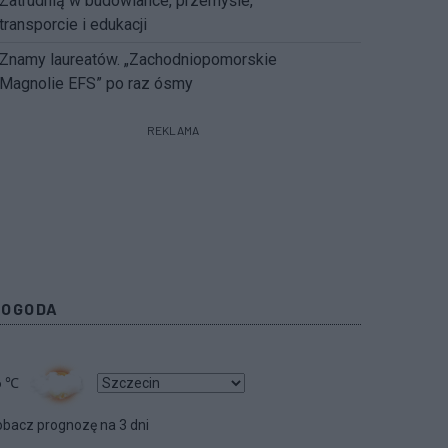
Zatrudnią w budowlance, przemyśle,
transporcie i edukacji
Znamy laureatów. „Zachodniopomorskie
Magnolie EFS” po raz ósmy
REKLAMA
POGODA
6
℃
bacz prognozę na 3 dni