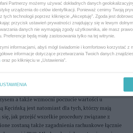
fani Partnerzy możemy używać dokładnych danych geolokalizacyjn
ąca. Gościem specjalnym Tygodnia Kariery jest
tykę urządzenia do celów identyfikacji. Ponieważ cenimy Twoją pry
 nagrody im. Leonida Teligi, autor książki „Trzymam
z tych technologii poprzez kliknięcie „Akceptuję”. Zgoda jest dobro
owieść o tym, jak łączyć prace na morzu z pasją.
ikając przycisk ustawień prywatności znajdujący się w lewym dolny
etwarzania danych nie wymagają zgody użytkownika, ale masz prawo 
Kariery Zawodowej zaprosili również Michała
. Preferencje będą miały zastosowania tylko na tej witrynie.
 nowoczesnej platformy i agencji dla freelancerów
 budowania siebie, własnej kariery, całego życia.
szymi informacjami, abyś mógł świadomie i komfortowo korzystać z
gółowe informacje dotyczące przetwarzania Twoich danych znajdzi
ukacji i profilaktyki przeciwdziałania
s
oraz po kliknięciu w „Ustawienia”.
iałania Uzależnieniom zwróci uwagę, jak
kać wsparcia i pomocy. Z kolei Joanna Flis -
leżnień i współuzależnienia, współautorka raportu
USTAWIENIA
iesienia pomocy i wsparcia dla rodzin oraz
yzysem a także wzmocni poczucie wartości u
ą Kęcińską jest natomiast dla tych, którzy mają
 się, jak przejść wszelkie procedury związane z
ione zostaną także zagadnienia rachunkowe łącznie