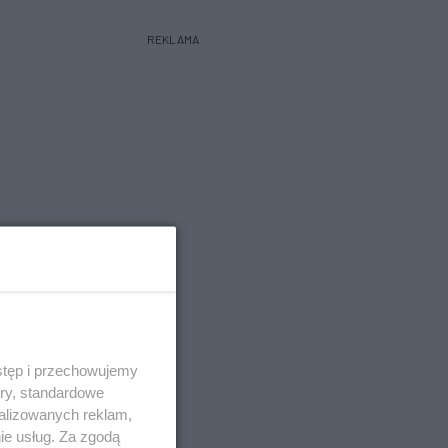
REKLAMA
stęp i przechowujemy
ory, standardowe
alizowanych reklam,
ie usług. Za zgodą