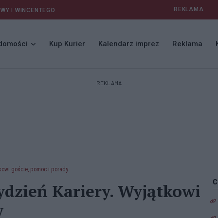
REKLAMA
AWY I WINCENTEGO
domości
Kup Kurier
Kalendarz imprez
Reklama
REKLAMA
kowi goście, pomoc i porady
dzień Kariery. Wyjątkowi
y