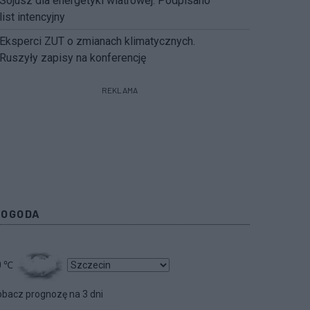
Sojusz dla energetyki wiatrowej. Podpisano
list intencyjny
Eksperci ZUT o zmianach klimatycznych.
Ruszyły zapisy na konferencję
REKLAMA
POGODA
0
℃
bacz prognozę na 3 dni