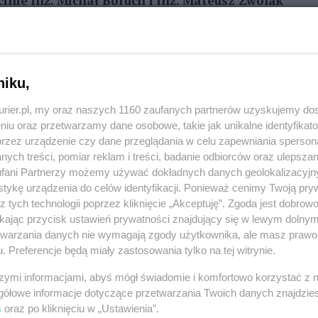
nie inż. Michał Boruch i inż. Mateusz Zwolak
 projektu dotyczącego nadzorowania dronów.
REKLAMA
niku,
udentów zespołu badawczo-wdrożeniowego
kurier.pl, my oraz naszych 1160 zaufanych partnerów uzyskujemy do
 nadzoru przestrzeni powietrznej do śledzenia
niu oraz przetwarzamy dane osobowe, takie jak unikalne identyfikat
przez urządzenie czy dane przeglądania w celu zapewniania sperson
AV) z wykorzystaniem algorytmów śledzenia przed
ych treści, pomiar reklam i treści, badanie odbiorców oraz ulepszan
nansowanie otrzymali w ramach projektu
fani Partnerzy możemy używać dokładnych danych geolokalizacyjn
w zakresie podniesienia ich kompetencji
tykę urządzenia do celów identyfikacji. Ponieważ cenimy Twoją pry
z tych technologii poprzez kliknięcie „Akceptuję”. Zgoda jest dobro
ikając przycisk ustawień prywatności znajdujący się w lewym dolny
etwarzania danych nie wymagają zgody użytkownika, ale masz prawo 
W ramach projektu realizowane są szkolenia
. Preferencje będą miały zastosowania tylko na tej witrynie.
czne szkolenia z zakresie obsługi BSP, w tym
szymi informacjami, abyś mógł świadomie i komfortowo korzystać z
ch konferencjach zagranicznych oraz zakupy
gółowe informacje dotyczące przetwarzania Twoich danych znajdzi
edzenia.
s
oraz po kliknięciu w „Ustawienia”.