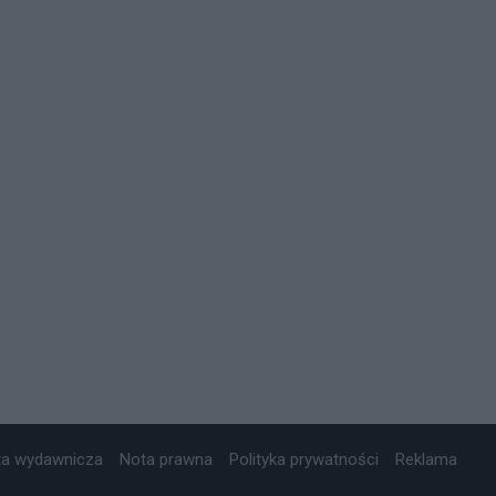
ta wydawnicza
Nota prawna
Polityka prywatności
Reklama