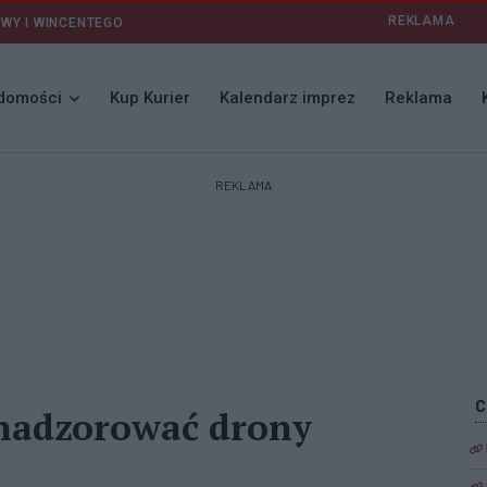
REKLAMA
AWY I WINCENTEGO
domości
Kup Kurier
Kalendarz imprez
Reklama
REKLAMA
k nadzorować drony