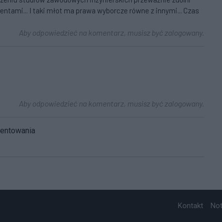
entami... I taki młot ma prawa wyborcze równe z innymi... Czas
Aby odpowiedzieć na komentarz, musisz być zalogowany.
Aby odpowiedzieć na komentarz, musisz być zalogowany.
mentowania
Kontakt
No