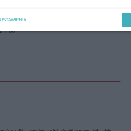
USTAWIENIA
REKLAMA
ończeniu studiów zawodowych inżynierskich przeważnie zdolni