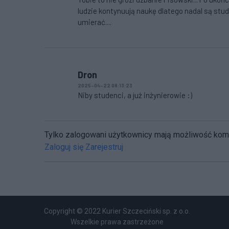
ludzie kontynuują naukę dlatego nadal są stud
umierać....
Dron
2025-04-22 08:13:23
Niby studenci, a już inżynierowie :)
Tylko zalogowani użytkownicy mają możliwość ko
Zaloguj się
Zarejestruj
Copyright © 2022 Kurier Szczeciński sp. z o.o.
Wszelkie prawa zastrzeżone