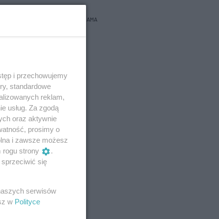
REKLAMA
stęp i przechowujemy
ory, standardowe
alizowanych reklam,
ie usług. Za zgodą
ych oraz aktywnie
watność, prosimy o
wolna i zawsze możesz
m rogu strony
.
sprzeciwić się
 naszych serwisów
esz w
Polityce