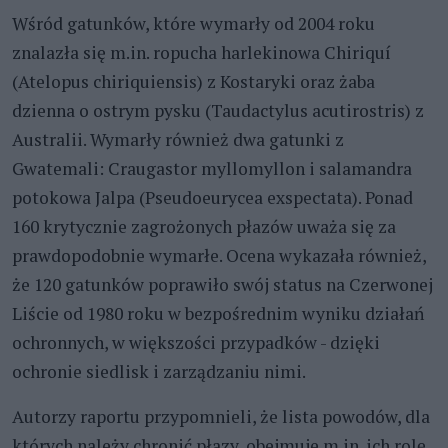
Wśród gatunków, które wymarły od 2004 roku
znalazła się m.in. ropucha harlekinowa Chiriquí
(Atelopus chiriquiensis) z Kostaryki oraz żaba
dzienna o ostrym pysku (Taudactylus acutirostris) z
Australii. Wymarły również dwa gatunki z
Gwatemali: Craugastor myllomyllon i salamandra
potokowa Jalpa (Pseudoeurycea exspectata). Ponad
160 krytycznie zagrożonych płazów uważa się za
prawdopodobnie wymarłe. Ocena wykazała również,
że 120 gatunków poprawiło swój status na Czerwonej
Liście od 1980 roku w bezpośrednim wyniku działań
ochronnych, w większości przypadków - dzięki
ochronie siedlisk i zarządzaniu nimi.
Autorzy raportu przypomnieli, że lista powodów, dla
których należy chronić płazy, obejmuje m.in. ich rolę