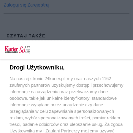
Zaloguj się
Zarejestruj
CZYTAJ TAKŻE
Zakończyły się negocjacje z mężczyzną, który
wszedł na pomnik smoleński. Sukces
policyjnych negocjatorów (akt. 3)
Drogi Użytkowniku,
Szef BBN: prezydent przyjmie decyzję
Na naszej stronie 24kurier.pl, my oraz naszych 1162
generałów Wojska Polskiego o rezygnacji
zaufanych partnerów uzyskujemy dostęp i przechowujemy
Po debacie wyborczej w TVP
informacje na urządzeniu oraz przetwarzamy dane
osobowe, takie jak unikalne identyfikatory, standardowe
POGODA
informacje wysyłane przez urządzenie czy dane
przeglądania w celu zapewniania spersonalizowanych
reklam, wybór spersonalizowanych treści, pomiar reklam i
treści, badanie odbiorców oraz ulepszanie usług. Za zgodą
20
℃
Użytkownika my i Zaufani Partnerzy możemy używać