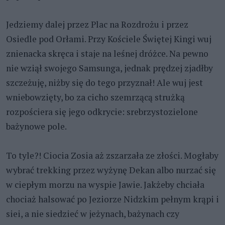
Jedziemy dalej przez Plac na Rozdrożu i przez
Osiedle pod Orłami. Przy Kościele Świętej Kingi wuj
znienacka skręca i staje na leśnej dróżce. Na pewno
nie wziął swojego Samsunga, jednak prędzej zjadłby
szczeżuję, niżby się do tego przyznał! Ale wuj jest
wniebowzięty, bo za cicho szemrzącą strużką
rozpościera się jego odkrycie: srebrzystozielone
bażynowe pole.
To tyle?! Ciocia Zosia aż zszarzała ze złości. Mogłaby
wybrać trekking przez wyżynę Dekan albo nurzać się
w ciepłym morzu na wyspie Jawie. Jakżeby chciała
chociaż halsować po Jeziorze Nidzkim pełnym krąpi i
siei, a nie siedzieć w jeżynach, bażynach czy