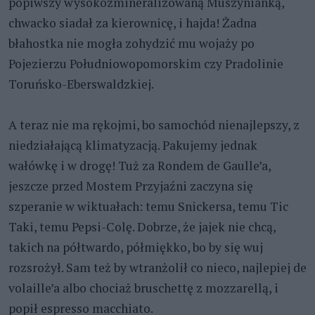
popiwszy wysokozmineralizowaną Muszynianką,
chwacko siadał za kierownicę, i hajda! Żadna
błahostka nie mogła zohydzić mu wojaży po
Pojezierzu Południowopomorskim czy Pradolinie
Toruńsko-Eberswaldzkiej.
A teraz nie ma rękojmi, bo samochód nienajlepszy, z
niedziałającą klimatyzacją. Pakujemy jednak
wałówkę i w drogę! Tuż za Rondem de Gaulle’a,
jeszcze przed Mostem Przyjaźni zaczyna się
szperanie w wiktuałach: temu Snickersa, temu Tic
Taki, temu Pepsi-Colę. Dobrze, że jajek nie chcą,
takich na półtwardo, półmiękko, bo by się wuj
rozsrożył. Sam też by wtranżolił co nieco, najlepiej de
volaille’a albo chociaż bruschettę z mozzarellą, i
popił espresso macchiato.