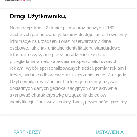
Email
Drogi Użytkowniku,
Na naszej stronie 24kurier.pl, my oraz naszych 1162
Hasło
zaufanych partnerów uzyskujemy dostęp i przechowujemy
informacje na urządzeniu oraz przetwarzamy dane
osobowe, takie jak unikalne identyfikatory, standardowe
informacje wysyłane przez urządzenie czy dane
Zapamiętać?
przeglądania w celu zapewniania spersonalizowanych
reklam, wybór spersonalizowanych treści, pomiar reklam i
Zaloguj
treści, badanie odbiorców oraz ulepszanie usług. Za zgodą
Użytkownika my i Zaufani Partnerzy możemy używać
Zapomniałem hasła
dokładnych danych geolokalizacyjnych oraz aktywnie
skanować charakterystykę urządzenia do celów
identyfikacji. Ponieważ cenimy Twoją prywatność, prosimy
o zgodę na korzystanie z tych technologii poprzez
kliknięcie „Akceptuję”. Zgoda jest dobrowolna i zawsze
możesz ją zmienić/wycofać klikając przycisk ustawień
prywatności znajdujący się w lewym dolnym rogu strony
PARTNERZY
Copyright © 2022 Kurier Szczeciński sp. z o.o.
USTAWIENIA
. Niektóre rodzaje przetwarzania danych nie wymagają