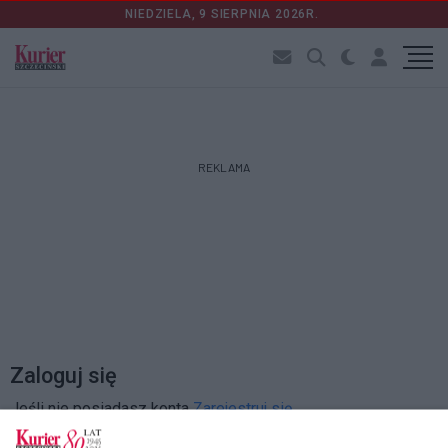
NIEDZIELA, 9 SIERPNIA 2026R.
REKLAMA
Zaloguj się
Jeśli nie posiadasz konta
Zarejestruj się