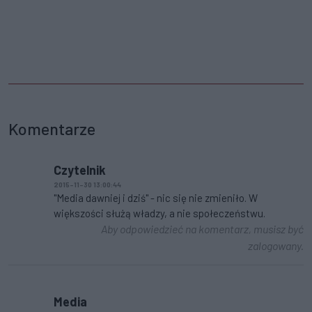
Komentarze
Czytelnik
2015-11-30 13:00:44
"Media dawniej i dziś" - nic się nie zmieniło. W
większości służą władzy, a nie społeczeństwu.
Aby odpowiedzieć na komentarz, musisz być
zalogowany.
Media