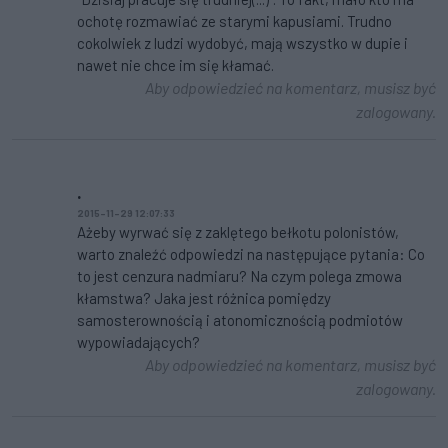
ochotę rozmawiać ze starymi kapusiami. Trudno
cokolwiek z ludzi wydobyć, mają wszystko w dupie i
nawet nie chce im się kłamać.
Aby odpowiedzieć na komentarz, musisz być
zalogowany.
.
2015-11-29 12:07:33
Ażeby wyrwać się z zaklętego bełkotu polonistów,
warto znaleźć odpowiedzi na następujące pytania: Co
to jest cenzura nadmiaru? Na czym polega zmowa
kłamstwa? Jaka jest różnica pomiędzy
samosterownością i atonomicznością podmiotów
wypowiadających?
Aby odpowiedzieć na komentarz, musisz być
zalogowany.