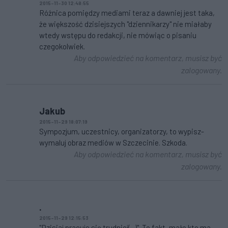
2015-11-30 12:48:55
Różnica pomiędzy mediami teraz a dawniej jest taka,
że większość dzisiejszych "dziennikarzy" nie miałaby
wtedy wstępu do redakcji, nie mówiąc o pisaniu
czegokolwiek.
Aby odpowiedzieć na komentarz, musisz być
zalogowany.
Jakub
2015-11-29 18:07:19
Sympozjum, uczestnicy, organizatorzy, to wypisz-
wymaluj obraz mediów w Szczecinie. Szkoda.
Aby odpowiedzieć na komentarz, musisz być
zalogowany.
.
2015-11-29 12:15:53
"Dzisiaj pracuje się trudniej(...)". To fakt, mało kto ma