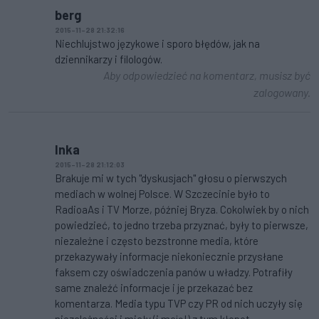
berg
2015-11-28 21:32:16
Niechlujstwo językowe i sporo błędów, jak na
dziennikarzy i filologów.
Aby odpowiedzieć na komentarz, musisz być
zalogowany.
Inka
2015-11-28 21:12:03
Brakuje mi w tych "dyskusjach" głosu o pierwszych
mediach w wolnej Polsce. W Szczecinie było to
RadioaAs i TV Morze, później Bryza. Cokolwiek by o nich
powiedzieć, to jedno trzeba przyznać, były to pierwsze,
niezależne i często bezstronne media, które
przekazywały informacje niekoniecznie przysłane
faksem czy oświadczenia panów u władzy. Potrafiły
same znaleźć informacje i je przekazać bez
komentarza. Media typu TVP czy PR od nich uczyły się
niezależności i miały (i mają!) z tym kłopot.