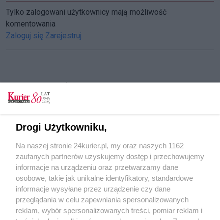
Tylko zalogowani użytkownicy mają możliwość
komentowania
Zaloguj się
Zarejestruj
CZYTAJ TAKŻE
Charytatywna sobota
Trwa kwestowanie i dobra zabawa z WOŚP w
Drogi Użytkowniku,
Szczecinie [GALERIA, FILM]
Na naszej stronie 24kurier.pl, my oraz naszych 1162
Artystyczny neon w Ogrodach Śródmieście
zaufanych partnerów uzyskujemy dostęp i przechowujemy
[GALERIA]
informacje na urządzeniu oraz przetwarzamy dane
osobowe, takie jak unikalne identyfikatory, standardowe
POGODA
informacje wysyłane przez urządzenie czy dane
przeglądania w celu zapewniania spersonalizowanych
reklam, wybór spersonalizowanych treści, pomiar reklam i