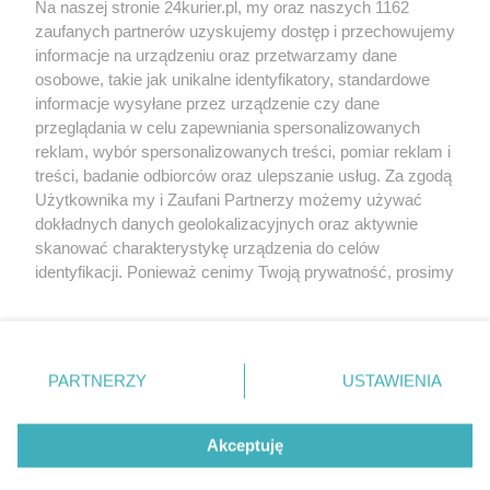
Na naszej stronie 24kurier.pl, my oraz naszych 1162
Fotografie i grafiki o Poli Negri na wystawie w
zaufanych partnerów uzyskujemy dostęp i przechowujemy
Teatrze Polskim
informacje na urządzeniu oraz przetwarzamy dane
osobowe, takie jak unikalne identyfikatory, standardowe
POGODA
informacje wysyłane przez urządzenie czy dane
przeglądania w celu zapewniania spersonalizowanych
reklam, wybór spersonalizowanych treści, pomiar reklam i
treści, badanie odbiorców oraz ulepszanie usług. Za zgodą
14
℃
Użytkownika my i Zaufani Partnerzy możemy używać
dokładnych danych geolokalizacyjnych oraz aktywnie
Zobacz prognozę na 3 dni
skanować charakterystykę urządzenia do celów
identyfikacji. Ponieważ cenimy Twoją prywatność, prosimy
o zgodę na korzystanie z tych technologii poprzez
kliknięcie „Akceptuję”. Zgoda jest dobrowolna i zawsze
możesz ją zmienić/wycofać klikając przycisk ustawień
prywatności znajdujący się w lewym dolnym rogu strony
PARTNERZY
USTAWIENIA
Copyright © 2022 Kurier Szczeciński sp. z o.o.
. Niektóre rodzaje przetwarzania danych nie wymagają
Wszelkie prawa zastrzeżone
zgody użytkownika, ale masz prawo sprzeciwić się
Kontakt
Nota wydawnicza
Nota prawna
takiemu przetwarzaniu. Preferencje będą miały
Akceptuję
zastosowania tylko na tej witrynie.
Polityka prywatności
Reklama