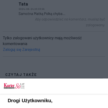
Tata
2024-09-24 23:33:55
Samotna Matką Polką chyba....
Aby odpowiedzieć na komentarz, musisz być
zalogowany.
Tylko zalogowani użytkownicy mają możliwość
komentowania
Zaloguj się
Zarejestruj
CZYTAJ TAKŻE
Szok i klasyka. Filharmonia w obiektywie Bartka
Barczyka [GALERIA]
Obrazy miodem malowane. Wystawa w
Drogi Użytkowniku,
Książnicy Pomorskiej