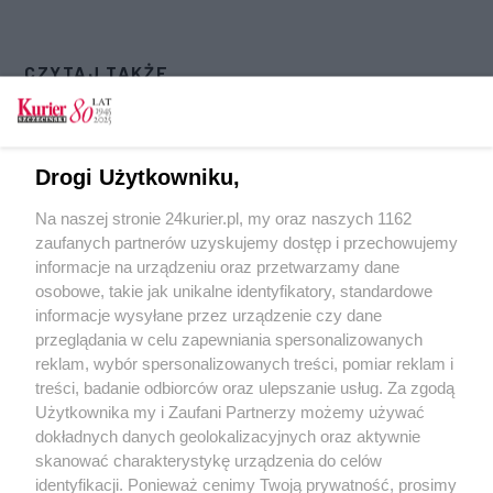
CZYTAJ TAKŻE
Podziemne Miasto jest nawiedzone?
Kriegsmarine zajęło Podziemne Miasto
Drogi Użytkowniku,
Podziemne Miasto w Świnoujściu nowym
Na naszej stronie 24kurier.pl, my oraz naszych 1162
cudem Polski!
zaufanych partnerów uzyskujemy dostęp i przechowujemy
Podziemie otwarte
informacje na urządzeniu oraz przetwarzamy dane
osobowe, takie jak unikalne identyfikatory, standardowe
POGODA
informacje wysyłane przez urządzenie czy dane
przeglądania w celu zapewniania spersonalizowanych
reklam, wybór spersonalizowanych treści, pomiar reklam i
treści, badanie odbiorców oraz ulepszanie usług. Za zgodą
16
℃
Użytkownika my i Zaufani Partnerzy możemy używać
dokładnych danych geolokalizacyjnych oraz aktywnie
Zobacz prognozę na 3 dni
skanować charakterystykę urządzenia do celów
identyfikacji. Ponieważ cenimy Twoją prywatność, prosimy