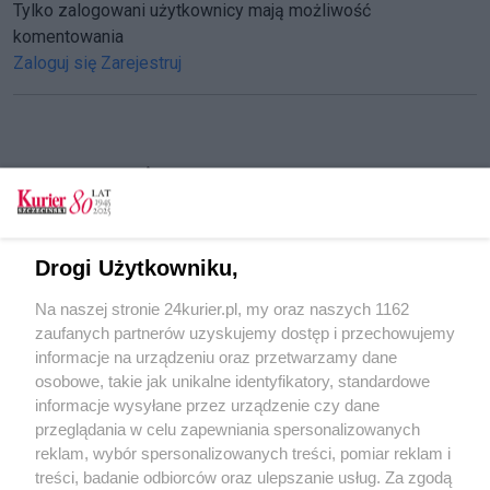
Tylko zalogowani użytkownicy mają możliwość
komentowania
Zaloguj się
Zarejestruj
CZYTAJ TAKŻE
Młodzi artyści zaprezentują swoje prace. MOK
w Policach zaprasza
Drogi Użytkowniku,
Grali w kapsle i robili wielkie bańki mydlane
Na naszej stronie 24kurier.pl, my oraz naszych 1162
Policka „Calineczka” się kurczy. Rodzice: To
zaufanych partnerów uzyskujemy dostęp i przechowujemy
wygaszanie przedszkola?
informacje na urządzeniu oraz przetwarzamy dane
osobowe, takie jak unikalne identyfikatory, standardowe
POGODA
informacje wysyłane przez urządzenie czy dane
przeglądania w celu zapewniania spersonalizowanych
reklam, wybór spersonalizowanych treści, pomiar reklam i
treści, badanie odbiorców oraz ulepszanie usług. Za zgodą
21
℃