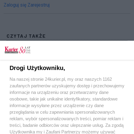
Zaloguj się
Zarejestruj
CZYTAJ TAKŻE
To najlepsze przestrzenie publiczne w
województwie zachodniopomorskim
Znamy laureatów konkursu „Aktywna gmina.
Drogi Użytkowniku,
Aktywne osiedle. Aktywne sołectwo”
Na naszej stronie 24kurier.pl, my oraz naszych 1162
Nagrodzono sześć prac dyplomowych
zaufanych partnerów uzyskujemy dostęp i przechowujemy
związanych z regionem [GALERIA]
informacje na urządzeniu oraz przetwarzamy dane
osobowe, takie jak unikalne identyfikatory, standardowe
POGODA
informacje wysyłane przez urządzenie czy dane
przeglądania w celu zapewniania spersonalizowanych
reklam, wybór spersonalizowanych treści, pomiar reklam i
treści, badanie odbiorców oraz ulepszanie usług. Za zgodą
13
℃
Użytkownika my i Zaufani Partnerzy możemy używać