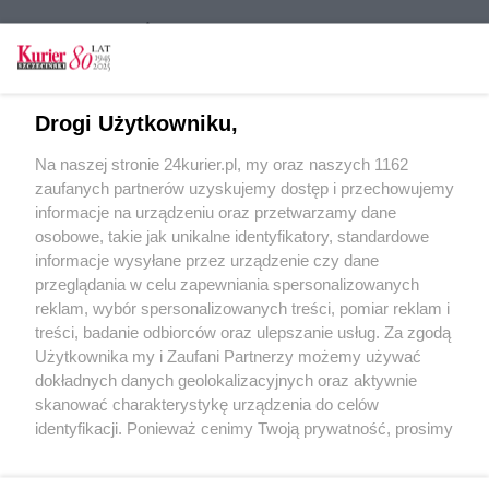
CZYTAJ TAKŻE
Aleja Gwiazd powiększyła się o kolejne
nazwiska [GALERIA]
Drogi Użytkowniku,
Sorrento zaprasza do Alei Gwiazd. To już 4.
Na naszej stronie 24kurier.pl, my oraz naszych 1162
edycja tej imprezy
zaufanych partnerów uzyskujemy dostęp i przechowujemy
Aleja Gwiazd po raz czwarty
informacje na urządzeniu oraz przetwarzamy dane
osobowe, takie jak unikalne identyfikatory, standardowe
POGODA
informacje wysyłane przez urządzenie czy dane
przeglądania w celu zapewniania spersonalizowanych
reklam, wybór spersonalizowanych treści, pomiar reklam i
treści, badanie odbiorców oraz ulepszanie usług. Za zgodą
20
℃
Użytkownika my i Zaufani Partnerzy możemy używać
dokładnych danych geolokalizacyjnych oraz aktywnie
Zobacz prognozę na 3 dni
skanować charakterystykę urządzenia do celów
identyfikacji. Ponieważ cenimy Twoją prywatność, prosimy
o zgodę na korzystanie z tych technologii poprzez
kliknięcie „Akceptuję”. Zgoda jest dobrowolna i zawsze