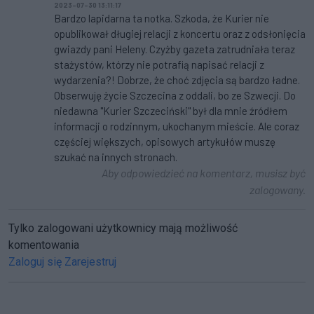
2023-07-30 13:11:17
Bardzo lapidarna ta notka. Szkoda, że Kurier nie
opublikował długiej relacji z koncertu oraz z odsłonięcia
gwiazdy pani Heleny. Czyżby gazeta zatrudniała teraz
stażystów, którzy nie potrafią napisać relacji z
wydarzenia?! Dobrze, że choć zdjęcia są bardzo ładne.
Obserwuję życie Szczecina z oddali, bo ze Szwecji. Do
niedawna "Kurier Szczeciński" był dla mnie źródłem
informacji o rodzinnym, ukochanym mieście. Ale coraz
częściej większych, opisowych artykułów muszę
szukać na innych stronach.
Aby odpowiedzieć na komentarz, musisz być
zalogowany.
Tylko zalogowani użytkownicy mają możliwość
komentowania
Zaloguj się
Zarejestruj