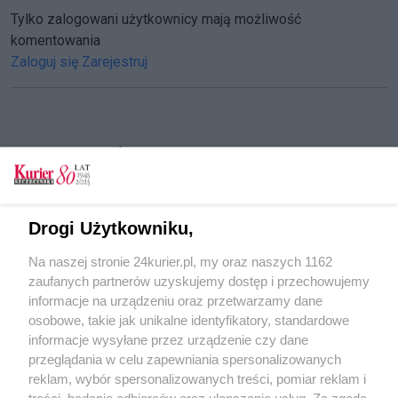
Tylko zalogowani użytkownicy mają możliwość
komentowania
Zaloguj się
Zarejestruj
CZYTAJ TAKŻE
Pośmiertna wystawa młodej artystki. Prace
Marii Majcher w Galerii Kapitańskiej
Drogi Użytkowniku,
Artyści otwierają swoje pracownie. Rusza
Na naszej stronie 24kurier.pl, my oraz naszych 1162
kolejna edycja święta sztuki
zaufanych partnerów uzyskujemy dostęp i przechowujemy
Street Art Festiwal już w ten weekend
informacje na urządzeniu oraz przetwarzamy dane
osobowe, takie jak unikalne identyfikatory, standardowe
POGODA
informacje wysyłane przez urządzenie czy dane
przeglądania w celu zapewniania spersonalizowanych
reklam, wybór spersonalizowanych treści, pomiar reklam i
treści, badanie odbiorców oraz ulepszanie usług. Za zgodą