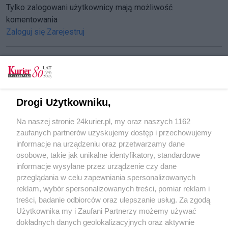
Tylko zalogowani użytkownicy mają możliwość
komentowania
Zaloguj się
Zarejestruj
CZYTAJ TAKŻE
Drogi Użytkowniku,
Wystąp w spektaklu
Na naszej stronie 24kurier.pl, my oraz naszych 1162
Zniknie „leżący wieżowiec”?
zaufanych partnerów uzyskujemy dostęp i przechowujemy
Niepełnosprawni intelektualnie o godności
informacje na urządzeniu oraz przetwarzamy dane
osobowe, takie jak unikalne identyfikatory, standardowe
POGODA
informacje wysyłane przez urządzenie czy dane
przeglądania w celu zapewniania spersonalizowanych
reklam, wybór spersonalizowanych treści, pomiar reklam i
treści, badanie odbiorców oraz ulepszanie usług. Za zgodą
13
℃
Użytkownika my i Zaufani Partnerzy możemy używać
dokładnych danych geolokalizacyjnych oraz aktywnie
Zobacz prognozę na 3 dni