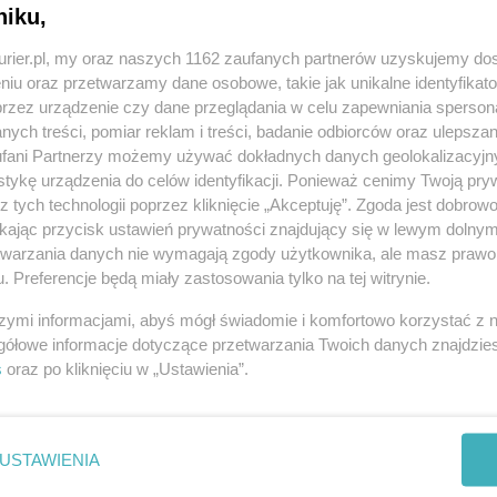
niku,
niego dnia maja. Jak podawały media ciało było
kurier.pl, my oraz naszych 1162 zaufanych partnerów uzyskujemy do
nformowały, że radny przed śmiercią miał się
niu oraz przetwarzamy dane osobowe, takie jak unikalne identyfikat
ekretarzem stanu w KPRM Maciejem Wąsikiem, by
przez urządzenie czy dane przeglądania w celu zapewniania sperson
 przez władze miasta przedszkola po zaniżonej
ych treści, pomiar reklam i treści, badanie odbiorców oraz ulepszan
fani Partnerzy możemy używać dokładnych danych geolokalizacyjn
 do którego chodził jego najmłodszy syn, gdy na
tykę urządzenia do celów identyfikacji. Ponieważ cenimy Twoją pry
ła się nad niepełnosprawnym dzieckiem.
z tych technologii poprzez kliknięcie „Akceptuję”. Zgoda jest dobro
ikając przycisk ustawień prywatności znajdujący się w lewym dolny
ruszcz, interesował się też KGHM. Oskarżał
etwarzania danych nie wymagają zgody użytkownika, ale masz prawo 
emisji szkodliwego arsenu. Złożył zawiadomienie
. Preferencje będą miały zastosowania tylko na tej witrynie.
dane z huty w Głogowie wskazujące, że normy nie są
szymi informacjami, abyś mógł świadomie i komfortowo korzystać z
wę umorzono.
gółowe informacje dotyczące przetwarzania Twoich danych znajdzi
s
oraz po kliknięciu w „Ustawienia”.
USTAWIENIA
REKLAMA