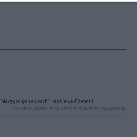
 "niewygodnych slowach"... tez Nie ws-PO-mne !!
Aby odpowiedzieć na komentarz, musisz być zalogowany.