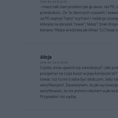
2018-06-22 15:21:53
- masz taki sam problem jak @Jarun, nie PO_t
przedszkolu...Do "w obecnych czasach i zaawa
za PO zaginął "tajny" szyfrant i nadal go szuk
kliknęła na obrazek "rower","sklep","znak dro
banana. Małpa wiedziała jak klikać Ty (Twoja s
Alicja
2018-06-22 13:29:22
Czyżby znów ujawnił się samobójca? Jaki pr
poszperać na czyjś koszt w jego komputerze? 
towar, toż to nie trzeba być śledczym, żeby ta
weryfikacjami. Zauważyłam, że jak są niewygo
weryfikować, że nie jestem robotem a jak sa
Przypadek/ nie sądzę.