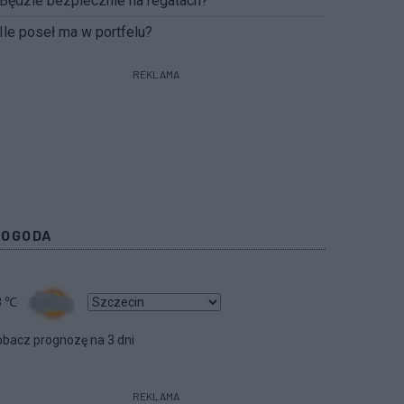
Będzie bezpiecznie na regatach?
Ile poseł ma w portfelu?
REKLAMA
POGODA
8
℃
bacz prognozę na 3 dni
REKLAMA