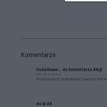
Komentarze
Dodatkowo... do komentarza Alicji
2018-06-24 00:10:23
A Cenzurowych "przerobkach" pewnych liter w
do @ Ali