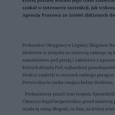
której później wisiało jego ciało znalez
szukał w internecie instrukcji, jak wykon
Agencja Prasowa ze źródeł zbliżonych do
Prokurator Okręgowy w Legnicy Zbigniew Ha
śledztwie w związku ze śmiercią radnego są 
samobójstwo pod presją i zabójstwo z upoz
których dotarła PAP, najbardziej prawdopodo
śledczy znaleźli w rzeczach radnego paragon
Potwierdza to osoba znająca kulisy śledztwa.
- Prokuratorzy poszli tym tropem. Sprawdzili
Chruszcz kupił bezpośrednio przed śmiercią
miała tę samą długość, co lina, na której wisi