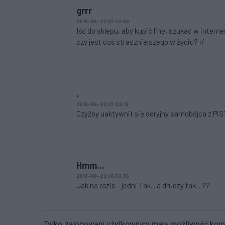
grrr
2018-06-22 07:42:08
Iść do sklepu, aby kupić linę, szukać w internec
czy jest coś straszniejszego w życiu? ;/
.
2018-06-22 07:22:15
Czyżby uaktywnił się seryjny samobójca z PiS?
Hmm...
2018-06-22 00:58:35
Jak na razie - jedni Tak... a drudzy tak... ??
Tylko zalogowani użytkownicy mają możliwość ko