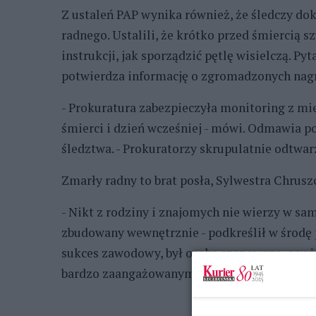
Z ustaleń PAP wynika również, że śledczy do
radnego. Ustalili, że krótko przed śmiercią 
instrukcji, jak sporządzić pętlę wisielczą. Py
potwierdza informację o zgromadzonych nagr
- Prokuratura zabezpieczyła monitoring z mie
śmierci i dzień wcześniej - mówi. Odmawia p
śledztwa. - Prokuratorzy skrupulatnie odtwar
Zmarły radny to brat posła, Sylwestra Chruszc
- Nikt z rodziny i znajomych nie wierzy w s
zbudowany wewnętrznie - podkreślił w środę p
sukces zawodowy, był osobą szanowaną, a w 
bardzo zaangażowanym w sprawy Głogowa.