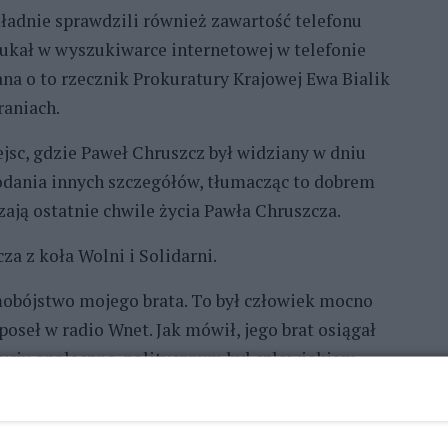
kładnie sprawdzili również zawartość telefonu
szukał w wyszukiwarce internetowej w telefonie
tana o to rzecznik Prokuratury Krajowej Ewa Bialik
aniach.
jsc, gdzie Paweł Chruszcz był widziany w dniu
odania innych szczegółów, tłumacząc to dobrem
zają ostatnie chwile życia Pawła Chruszcza.
za z koła Wolni i Solidarni.
amobójstwo mojego brata. To był człowiek mocno
oseł w radio Wnet. Jak mówił, jego brat osiągał
życiu społeczno-politycznym był człowiekiem
* * *