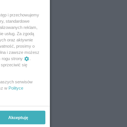
stęp i przechowujemy
ory, standardowe
alizowanych reklam,
ie usług. Za zgodą
ych oraz aktywnie
watność, prosimy o
wolna i zawsze możesz
m rogu strony
.
sprzeciwić się
 naszych serwisów
esz w
Polityce
Akceptuję