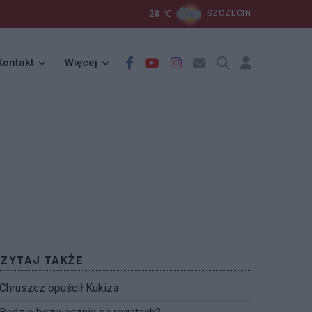
28
℃
SZCZECIN
Kontakt
Więcej
CZYTAJ TAKŻE
Chruszcz opuścił Kukiza