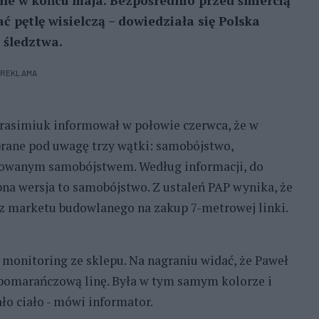
ione w końcu maja. Bezpośrednio przed śmiercią
ać pętlę wisielczą – dowiedziała się Polska
 śledztwa.
REKLAMA
rasimiuk informował w połowie czerwca, że w
brane pod uwagę trzy wątki: samobójstwo,
orowanym samobójstwem. Według informacji, do
bna wersja to samobójstwo. Z ustaleń PAP wynika, że
 z marketu budowlanego na zakup 7-metrowej linki.
 monitoring ze sklepu. Na nagraniu widać, że Paweł
 pomarańczową linę. Była w tym samym kolorze i
ało ciało - mówi informator.