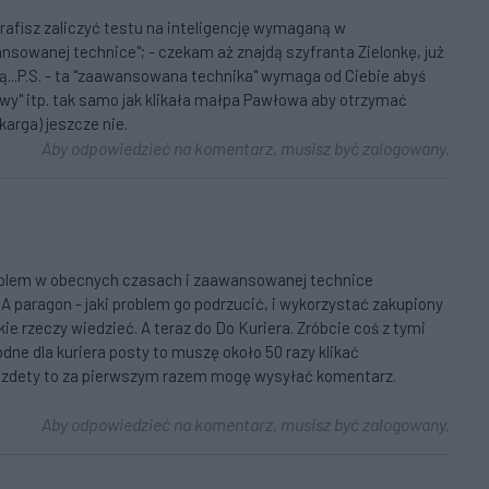
rafisz zaliczyć testu na inteligencję wymaganą w
nsowanej technice"; - czekam aż znajdą szyfranta Zielonkę, już
ają...P.S. - ta "zaawansowana technika" wymaga od Ciebie abyś
gowy" itp. tak samo jak klikała małpa Pawłowa aby otrzymać
karga) jeszcze nie.
Aby odpowiedzieć na komentarz, musisz być zalogowany.
oblem w obecnych czasach i zaawansowanej technice
A paragon - jaki problem go podrzucić, i wykorzystać zakupiony
kie rzeczy wiedzieć. A teraz do Do Kuriera. Zróbcie coś z tymi
dne dla kuriera posty to muszę około 50 razy klikać
 bzdety to za pierwszym razem mogę wysyłać komentarz.
Aby odpowiedzieć na komentarz, musisz być zalogowany.