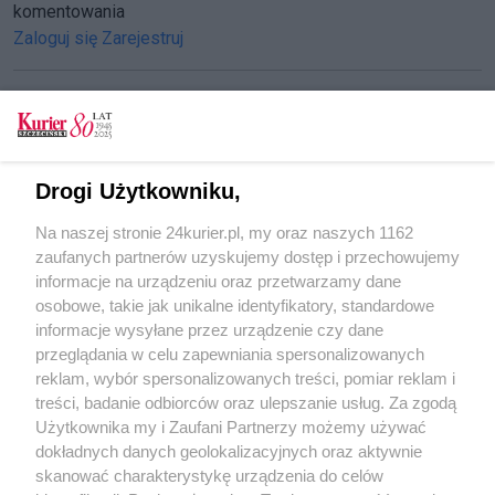
komentowania
Zaloguj się
Zarejestruj
CZYTAJ TAKŻE
Drogi Użytkowniku,
Polska solidarna z Francją
Na naszej stronie 24kurier.pl, my oraz naszych 1162
Piłka nożna. Polscy piłkarze wygrali z Islandią
zaufanych partnerów uzyskujemy dostęp i przechowujemy
Beata Szydło desygnowana na premiera
informacje na urządzeniu oraz przetwarzamy dane
osobowe, takie jak unikalne identyfikatory, standardowe
POGODA
informacje wysyłane przez urządzenie czy dane
przeglądania w celu zapewniania spersonalizowanych
reklam, wybór spersonalizowanych treści, pomiar reklam i
treści, badanie odbiorców oraz ulepszanie usług. Za zgodą
20
℃
Użytkownika my i Zaufani Partnerzy możemy używać
dokładnych danych geolokalizacyjnych oraz aktywnie
Zobacz prognozę na 3 dni
skanować charakterystykę urządzenia do celów