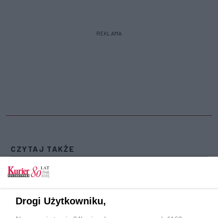
REKLAMA
CZYTAJ TAKŻE
Gwiazdy zagrają w mieście z najwyższą
frekwencją. Wśród nich są szczecińscy artyści
Frekwencja wyborcza o godzinie 17 wynosiła w
Drogi Użytkowniku,
kraju 47,89%, a w Szczecinie 50,46%