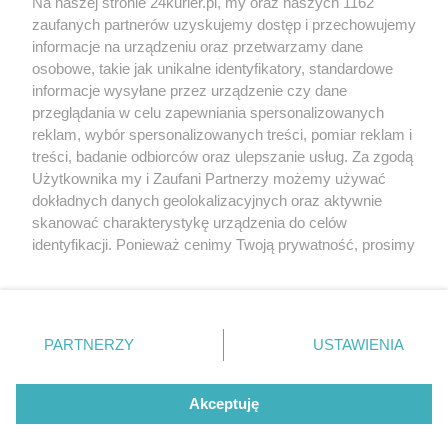
Na naszej stronie 24kurier.pl, my oraz naszych 1162
Wybory prezydenckie 2020. Frekwencja do
zaufanych partnerów uzyskujemy dostęp i przechowujemy
godziny 12
informacje na urządzeniu oraz przetwarzamy dane
osobowe, takie jak unikalne identyfikatory, standardowe
POGODA
informacje wysyłane przez urządzenie czy dane
przeglądania w celu zapewniania spersonalizowanych
reklam, wybór spersonalizowanych treści, pomiar reklam i
treści, badanie odbiorców oraz ulepszanie usług. Za zgodą
16
℃
Użytkownika my i Zaufani Partnerzy możemy używać
dokładnych danych geolokalizacyjnych oraz aktywnie
Zobacz prognozę na 3 dni
skanować charakterystykę urządzenia do celów
identyfikacji. Ponieważ cenimy Twoją prywatność, prosimy
o zgodę na korzystanie z tych technologii poprzez
kliknięcie „Akceptuję”. Zgoda jest dobrowolna i zawsze
możesz ją zmienić/wycofać klikając przycisk ustawień
prywatności znajdujący się w lewym dolnym rogu strony
PARTNERZY
USTAWIENIA
Copyright © 2022 Kurier Szczeciński sp. z o.o.
. Niektóre rodzaje przetwarzania danych nie wymagają
Wszelkie prawa zastrzeżone
zgody użytkownika, ale masz prawo sprzeciwić się
Kontakt
Nota wydawnicza
Nota prawna
takiemu przetwarzaniu. Preferencje będą miały
Akceptuję
zastosowania tylko na tej witrynie.
Polityka prywatności
Reklama