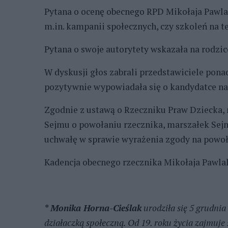
Pytana o ocenę obecnego RPD Mikołaja Pawlak
m.in. kampanii społecznych, czy szkoleń na te
Pytana o swoje autorytety wskazała na rodzic
W dyskusji głos zabrali przedstawiciele pona
pozytywnie wypowiadała się o kandydatce na
Zgodnie z ustawą o Rzeczniku Praw Dziecka,
Sejmu o powołaniu rzecznika, marszałek Sej
uchwałę w sprawie wyrażenia zgody na powoła
Kadencja obecnego rzecznika Mikołaja Pawla
* Monika Horna-Cieślak
urodziła się 5 grudnia
działaczką społeczną. Od 19. roku życia zajmuje