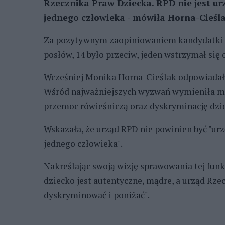
Rzecznika Praw Dziecka. RPD nie jest ur
jednego człowieka - mówiła Horna-Cieśla
Za pozytywnym zaopiniowaniem kandydatki KO
posłów, 14 było przeciw, jeden wstrzymał się 
Wcześniej Monika Horna-Cieślak odpowiadała
Wśród najważniejszych wyzwań wymieniła m.i
przemoc rówieśniczą oraz dyskryminację dzie
Wskazała, że urząd RPD nie powinien być "ur
jednego człowieka".
Nakreślając swoją wizję sprawowania tej funk
dziecko jest autentyczne, mądre, a urząd Rz
dyskryminować i poniżać".