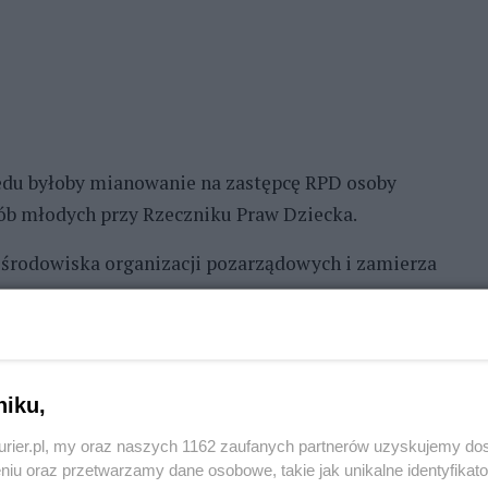
zędu byłoby mianowanie na zastępcę RPD osoby
sób młodych przy Rzeczniku Praw Dziecka.
 środowiska organizacji pozarządowych i zamierza
anowisko w sprawie metody in vitro i aborcji.
które ma łączyć ludzi, a nie dzielić" -
niku,
ę wypowiadała, jako Rzecznik Praw Dziecka, to
kurier.pl, my oraz naszych 1162 zaufanych partnerów uzyskujemy do
(...). Ja przedstawię państwu politykom te poglądy,
niu oraz przetwarzamy dane osobowe, takie jak unikalne identyfikat
akresie decyzję" - dodała.