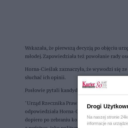
Wskazała, że pierwszą decyzją po objęciu ur
młodej. Zapowiedziała też powołanie rady o
Horna-Cieślak zaznaczyła, że wywodzi się ze
słuchać ich opinii.
Posłowie pytali kandydatkę na RPD m.in. o st
"Urząd Rzecznika Praw Dziecka jest miejscem, 
Drogi Użytkow
odpowiedziała Horna-Cieślak. "Jeżeli będę si
Na naszej stronie 24
dopiero po zebraniu konsultacji osób młodych 
informacje na urządze
a państwo, jako politycy, podejmiecie w tym z