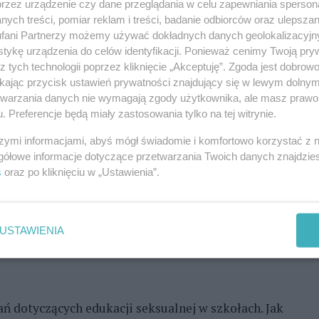
przez urządzenie czy dane przeglądania w celu zapewniania sperson
ych treści, pomiar reklam i treści, badanie odbiorców oraz ulepszan
 dzieci podkreśliła, że jest "przeciwniczką karania
fani Partnerzy możemy używać dokładnych danych geolokalizacyjn
 psychicznej, fizycznej i seksualnej". "Bicie dzieci
tykę urządzenia do celów identyfikacji. Ponieważ cenimy Twoją pry
z tych technologii poprzez kliknięcie „Akceptuję”. Zgoda jest dobro
iek przemocy wobec dzieci jest złe" - dodała
ikając przycisk ustawień prywatności znajdujący się w lewym dolny
etwarzania danych nie wymagają zgody użytkownika, ale masz prawo 
. Preferencje będą miały zastosowania tylko na tej witrynie.
szany jest temat dzieci w sieci. Zapowiedziała
szymi informacjami, abyś mógł świadomie i komfortowo korzystać z
cznego korzystania z internetu.
gółowe informacje dotyczące przetwarzania Twoich danych znajdzi
s
oraz po kliknięciu w „Ustawienia”.
REKLAMA
USTAWIENIA
ń dotyczących edukacji seksualnej w szkołach. Jak