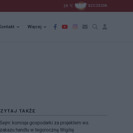
29
℃
SZCZECIN
Kontakt
Więcej
CZYTAJ TAKŻE
Sejm: komisja gospodarki za projektem ws.
zakazu handlu w tegoroczną Wigilię