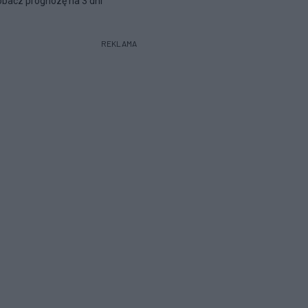
bacz prognozę na 3 dni
REKLAMA