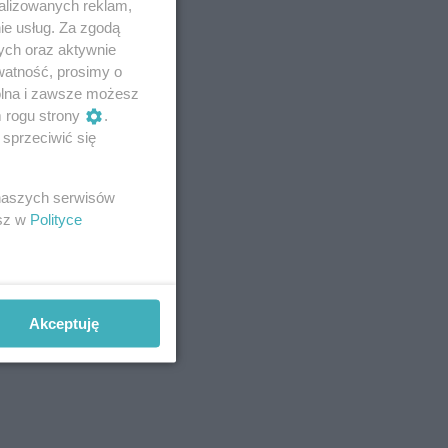
alizowanych reklam,
ie usług. Za zgodą
ych oraz aktywnie
watność, prosimy o
wolna i zawsze możesz
m rogu strony
.
sprzeciwić się
 naszych serwisów
esz w
Polityce
Akceptuję