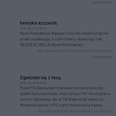
zalogowany.
henryka szczecin.
2016-02-22 17:16:42
Panie Prezydencie Wałęsa! co by nie mówili,co by nie
pisali,co pokazują, o czym mówią ,dyskutują i tak
BĘDZIESZ WIELKI.Amen.Pozdrawiam.
Aby odpowiedzieć na komentarz, musisz być
zalogowany.
Zgadzam się z tezą
2016-02-22 15:47:56
Poseł PiS Dobrzyński mianował na szefa rolniczej
spółki Dariusza Kłosa, choć ten był TW i nie widział w
tym nic zdrożnego, ale w TW Bolek widzi samo zło.
Moralność panów z PiS-u jest moralnością Kalego...
Aby odpowiedzieć na komentarz, musisz być