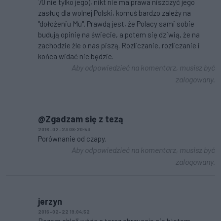
70 nie tylko jego), nikt nie ma prawa niszczyć jego
zasług dla wolnej Polski, komuś bardzo zależy na
"dołożeniu Mu". Prawdą jest, że Polacy sami sobie
budują opinię na świecie, a potem się dziwią, że na
zachodzie żle o nas piszą. Rozliczanie, rozliczanie i
końca widać nie będzie.
Aby odpowiedzieć na komentarz, musisz być
zalogowany.
@Zgadzam się z tezą
2016-02-23 08:20:53
Porównanie od czapy.
Aby odpowiedzieć na komentarz, musisz być
zalogowany.
jerzyn
2016-02-22 19:04:52