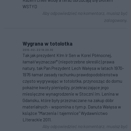
Razem chleli wódę a teraz obrzucają się błotem
WSTYD
Aby odpowiedzieć na komentarz, musisz być
zalogowany.
Wygrana w totolotka
2016-02-22 18:20:30
Tak jak prezydent KIm Ir Sen w Korei Północnej,
łamał/wyznaczał* (niepotrzebne skreślić) prawa
natury, tak Pan Prezydent Lech Wałęsa w latach 1970-
1976 łamał zasady rachunku prawdopodobieństwa
często wygrywając w totolotka, przynosząc do domu
pokaźne kwoty pieniędzy, przekraczające jego
miesięczne wynagrodzenie w Stoczni im. Lenina w
Gdańsku, które były przeznaczane na zakup dóbr
materialnych - wspomina o tym p. Danuta Wałęsa w
książce "Marzenia i tajemnice" Wydawnictwo
Literackie 2011.
Aby odpowiedzieć na komentarz, musisz być