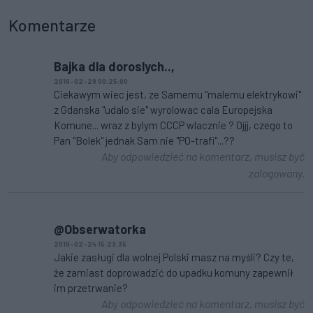
Komentarze
Bajka dla doroslych..,
2016-02-29 00:25:00
Ciekawym wiec jest, ze Samemu "malemu elektrykowi"
z Gdanska "udalo sie" wyrolowac cala Europejska
Komune... wraz z bylym CCCP wlacznie ? Ojjj, czego to
Pan "Bolek" jednak Sam nie "PO-trafi"...??
Aby odpowiedzieć na komentarz, musisz być
zalogowany.
@Obserwatorka
2016-02-24 15:23:35
Jakie zasługi dla wolnej Polski masz na myśli? Czy te,
że zamiast doprowadzić do upadku komuny zapewnił
im przetrwanie?
Aby odpowiedzieć na komentarz, musisz być