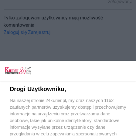
zalogowany.
Tylko zalogowani użytkownicy mają możliwość
komentowania
Zaloguj się
Zarejestruj
CZYTAJ TAKŻE
Dostęp do akt "Bolka" też w Szczecinie
Dokumenty dot. TW "Bolka" będą udostępnione
Drogi Użytkowniku,
w poniedziałek
Na naszej stronie 24kurier.pl, my oraz naszych 1162
Wałęsa: Popełniłem błąd, ale nie mogę ujawnić
zaufanych partnerów uzyskujemy dostęp i przechowujemy
prawdy
informacje na urządzeniu oraz przetwarzamy dane
osobowe, takie jak unikalne identyfikatory, standardowe
POGODA
informacje wysyłane przez urządzenie czy dane
przeglądania w celu zapewniania spersonalizowanych