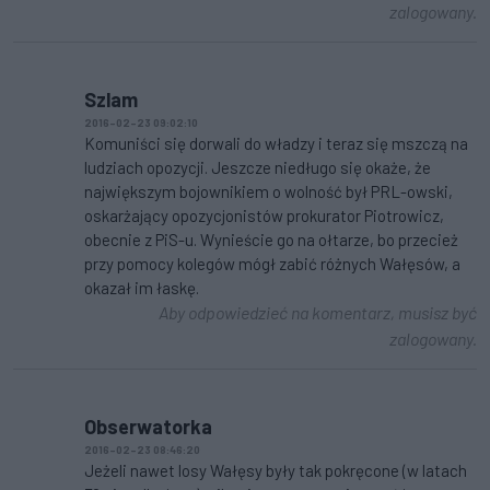
zalogowany.
Szlam
2016-02-23 09:02:10
Komuniści się dorwali do władzy i teraz się mszczą na
ludziach opozycji. Jeszcze niedługo się okaże, że
największym bojownikiem o wolność był PRL-owski,
oskarżający opozycjonistów prokurator Piotrowicz,
obecnie z PiS-u. Wynieście go na ołtarze, bo przecież
przy pomocy kolegów mógł zabić różnych Wałęsów, a
okazał im łaskę.
Aby odpowiedzieć na komentarz, musisz być
zalogowany.
Obserwatorka
2016-02-23 08:46:20
Jeżeli nawet losy Wałęsy były tak pokręcone (w latach