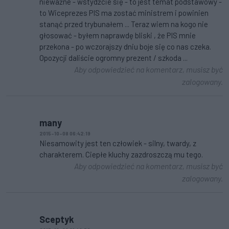
nieważne - wstydźcie się - to jest temat podstawowy -
to Wiceprezes PIS ma zostać ministrem i powinien
stanąć przed trybunałem ... Teraz wiem na kogo nie
głosować - byłem naprawdę bliski , że PIS mnie
przekona - po wczorajszy dniu boje się co nas czeka.
Opozycji daliście ogromny prezent / szkoda ...
Aby odpowiedzieć na komentarz, musisz być
zalogowany.
many
2015-10-08 06:42:19
Niesamowity jest ten człowiek - silny, twardy, z
charakterem. Ciepłe kluchy zazdroszczą mu tego.
Aby odpowiedzieć na komentarz, musisz być
zalogowany.
Sceptyk