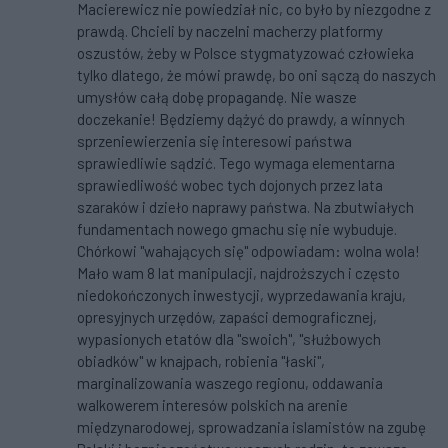
Macierewicz nie powiedział nic, co było by niezgodne z
prawdą. Chcieli by naczelni macherzy platformy
oszustów, żeby w Polsce stygmatyzować człowieka
tylko dlatego, że mówi prawdę, bo oni sączą do naszych
umysłów całą dobę propagandę. Nie wasze
doczekanie! Będziemy dążyć do prawdy, a winnych
sprzeniewierzenia się interesowi państwa
sprawiedliwie sądzić. Tego wymaga elementarna
sprawiedliwość wobec tych dojonych przez lata
szaraków i dzieło naprawy państwa. Na zbutwiałych
fundamentach nowego gmachu się nie wybuduje.
Chórkowi "wahających się" odpowiadam: wolna wola!
Mało wam 8 lat manipulacji, najdroższych i często
niedokończonych inwestycji, wyprzedawania kraju,
opresyjnych urzędów, zapaści demograficznej,
wypasionych etatów dla "swoich", "służbowych
obiadków" w knajpach, robienia "łaski",
marginalizowania waszego regionu, oddawania
walkowerem interesów polskich na arenie
międzynarodowej, sprowadzania islamistów na zgubę