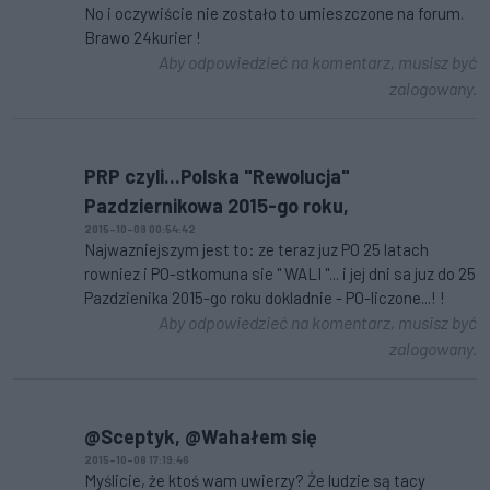
No i oczywiście nie zostało to umieszczone na forum.
Brawo 24kurier !
Aby odpowiedzieć na komentarz, musisz być
zalogowany.
PRP czyli...Polska "Rewolucja"
Pazdziernikowa 2015-go roku,
2015-10-09 00:54:42
Najwazniejszym jest to: ze teraz juz PO 25 latach
rowniez i PO-stkomuna sie " WALI "... i jej dni sa juz do 25
Pazdzienika 2015-go roku dokladnie - PO-liczone...! !
Aby odpowiedzieć na komentarz, musisz być
zalogowany.
@Sceptyk, @Wahałem się
2015-10-08 17:19:46
Myślicie, że ktoś wam uwierzy? Że ludzie są tacy