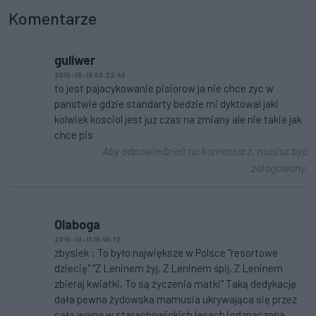
Komentarze
guliwer
2015-10-15 09:22:48
to jest pajacykowanie pisiorow ja nie chce zyc w
panstwie gdzie standarty bedzie mi dyktowal jaki
kolwiek kosciol jest juz czas na zmiany ale nie takie jak
chce pis
Aby odpowiedzieć na komentarz, musisz być
zalogowany.
Olaboga
2015-10-11 10:45:12
zbysiek : To było największe w Polsce "resortowe
dziecię" "Z Leninem żyj, Z Leninem śpij, Z Leninem
zbieraj kwiatki, To są życzenia matki" Taką dedykację
dała pewna żydowska mamusia ukrywająca się przez
całą wojnę w starachowickich lasach (odznaczona