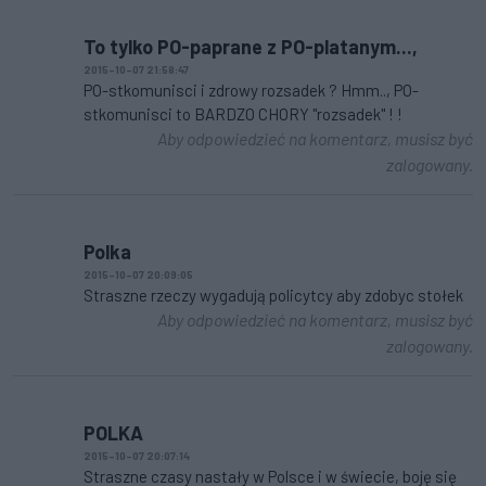
To tylko PO-paprane z PO-platanym...,
2015-10-07 21:58:47
PO-stkomunisci i zdrowy rozsadek ? Hmm.., PO-
stkomunisci to BARDZO CHORY "rozsadek" ! !
Aby odpowiedzieć na komentarz, musisz być
zalogowany.
Polka
2015-10-07 20:09:05
Straszne rzeczy wygadują policytcy aby zdobyc stołek
Aby odpowiedzieć na komentarz, musisz być
zalogowany.
POLKA
2015-10-07 20:07:14
Straszne czasy nastały w Polsce i w świecie, boję się