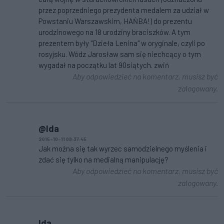
przez poprzedniego prezydenta medalem za udział w
Powstaniu Warszawskim, HAŃBA!) do prezentu
urodzinowego na 18 urodziny braciszków. A tym
prezentem były "Dzieła Lenina" w oryginale, czyli po
rosyjsku. Wódz Jarosław sam się niechcący o tym
wygadał na początku lat 90siątych. zwiń
Aby odpowiedzieć na komentarz, musisz być
zalogowany.
@Ida
2015-10-11 09:37:45
Jak można się tak wyrzec samodzielnego myślenia i
zdać się tylko na medialną manipulację?
Aby odpowiedzieć na komentarz, musisz być
zalogowany.
Ida