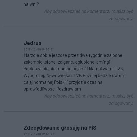
naiwni?
Aby odpowiedzieć na komentarz, musisz być
zalogowany.
Jedrus
2015-10-08 14:23:31
Marzcie sobie jeszcze przez dwa tygodnie zalosne,
zakompleksione, zalgane, oglupione lemingi!
Pocieszajcie sie manipulacjami i klamstwami TVN,
Wyborczej, Newsweeka i TVP. Pozniej bedzie swieto
calej normalnej Polski i przyjdzie czas na
sprawiedliwosc. Pozdrawiam
Aby odpowiedzieć na komentarz, musisz być
zalogowany.
Zdecydowanie głosuję na PiS
2015-10-08 12:40:28