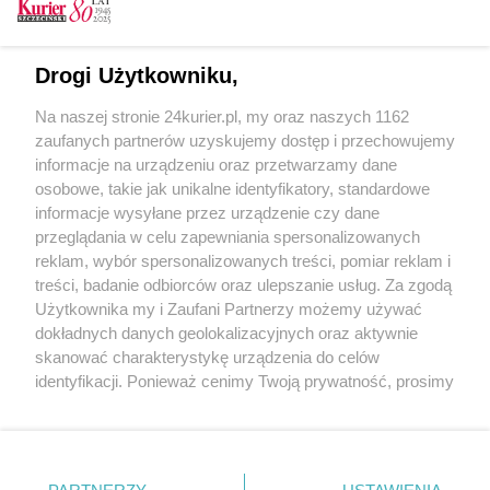
Drogi Użytkowniku,
CZYTAJ TAKŻE
Na naszej stronie 24kurier.pl, my oraz naszych 1162
PiS: Kopacz kręci nowe odcinki „Alternatyw 4”
zaufanych partnerów uzyskujemy dostęp i przechowujemy
Potrzebna krew dla Alana
informacje na urządzeniu oraz przetwarzamy dane
osobowe, takie jak unikalne identyfikatory, standardowe
POGODA
informacje wysyłane przez urządzenie czy dane
przeglądania w celu zapewniania spersonalizowanych
reklam, wybór spersonalizowanych treści, pomiar reklam i
treści, badanie odbiorców oraz ulepszanie usług. Za zgodą
18
℃
Użytkownika my i Zaufani Partnerzy możemy używać
dokładnych danych geolokalizacyjnych oraz aktywnie
Zobacz prognozę na 3 dni
skanować charakterystykę urządzenia do celów
identyfikacji. Ponieważ cenimy Twoją prywatność, prosimy
o zgodę na korzystanie z tych technologii poprzez
kliknięcie „Akceptuję”. Zgoda jest dobrowolna i zawsze
możesz ją zmienić/wycofać klikając przycisk ustawień
prywatności znajdujący się w lewym dolnym rogu strony
Copyright © 2022 Kurier Szczeciński sp. z o.o.