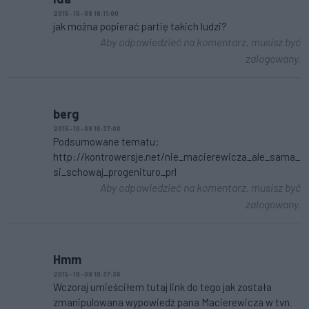
2015-10-09 18:11:00
jak można popierać partię takich ludzi?
Aby odpowiedzieć na komentarz, musisz być
zalogowany.
berg
2015-10-09 16:37:00
Podsumowane tematu:
http://kontrowersje.net/nie_macierewicza_ale_sama_
si_schowaj_progenituro_prl
Aby odpowiedzieć na komentarz, musisz być
zalogowany.
Hmm
2015-10-09 10:37:36
Wczoraj umieściłem tutaj link do tego jak została
zmanipulowana wypowiedź pana Macierewicza w tvn.