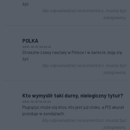
żyć
Aby odpowiedzieć na komentarz, musisz być
zalogowany.
POLKA
2015-10-07 20:04:41
Straszne czasy nastały w Polsce i w świecie, boję się
żyć
Aby odpowiedzieć na komentarz, musisz być
zalogowany.
Kto wymyślił taki durny, nielogiczny tytuł?
2015-10-07 19:45:34
Pogrążyć może się ktoś, kto jest już nisko, a PiS akurat
przoduje w sondażach.
Aby odpowiedzieć na komentarz, musisz być
zalogowany.