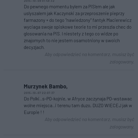
2015-10-08 01:48:32
Do pewnego momentu bylem za PiS'em ale jak
uslyszalem jak Kaczynski za przeproszenie pieprzy
farmazony + do tego "nawiedzony" fantyk Macierewicz
wyciaga swoje spiskowe teorie to mi przeszla chec do
glosowania na PiS. I niestety z tego co widze po
znajomych to nie jestem osamotniony w swoich
decyzjach.
Aby odpowiedzieć na komentarz, musisz być
zalogowany.
Murzynek Bambo,
2015-10-07 22:07:37
Do Polki...s-PO-kojnie, w Afryce zaczynaja PO-wstawac
wolne miejsca...i terenu tam duzo, DUZO WIECEJ jak w
Europie ! !
Aby odpowiedzieć na komentarz, musisz być
zalogowany.