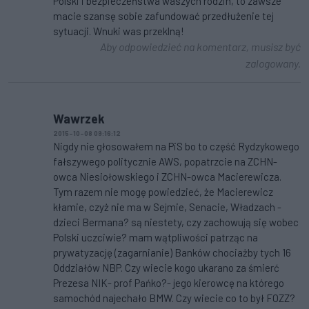
Polski i bezpieczeństwa waszych rodzin, to zawsze
macie szansę sobie zafundować przedłużenie tej
sytuacji. Wnuki was przeklną!
Aby odpowiedzieć na komentarz, musisz być
zalogowany.
Wawrzek
2015-10-08 09:16:12
Nigdy nie głosowałem na PiS bo to część Rydzykowego
fałszywego politycznie AWS, popatrzcie na ZCHN-
owca Niesiołowskiego i ZCHN-owca Macierewicza.
Tym razem nie mogę powiedzieć, że Macierewicz
kłamie, czyż nie ma w Sejmie, Senacie, Władzach -
dzieci Bermana? są niestety, czy zachowują się wobec
Polski uczciwie? mam wątpliwości patrząc na
prywatyzację (zagarnianie) Banków chociażby tych 16
Oddziałów NBP. Czy wiecie kogo ukarano za śmierć
Prezesa NIK- prof Pańko?- jego kierowcę na którego
samochód najechało BMW. Czy wiecie co to był FOZZ?