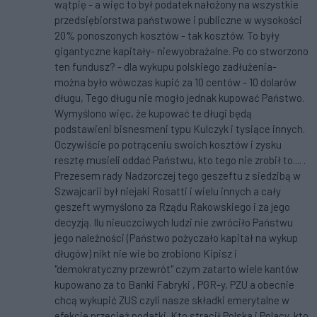
wątpię - a więc to był podatek nałożony na wszystkie
przedsiębiorstwa państwowe i publiczne w wysokości
20% ponoszonych kosztów - tak kosztów. To były
gigantyczne kapitały- niewyobrażalne. Po co stworzono
ten fundusz? - dla wykupu polskiego zadłużenia-
można było wówczas kupić za 10 centów - 10 dolarów
długu, Tego długu nie mogło jednak kupować Państwo.
Wymyślono więc, że kupować te długi będą
podstawieni bisnesmeni typu Kulczyk i tysiące innych.
Oczywiście po potrąceniu swoich kosztów i zysku
resztę musieli oddać Państwu, kto tego nie zrobił to.... .
Prezesem rady Nadzorczej tego geszeftu z siedzibą w
Szwajcarii był niejaki Rosatti i wielu innych a cały
geszeft wymyślono za Rządu Rakowskiego i za jego
decyzją. Ilu nieuczciwych ludzi nie zwróciło Państwu
jego należności (Państwo pożyczało kapitał na wykup
długów) nikt nie wie bo zrobiono Kipisz i
"demokratyczny przewrót" czym zatarto wiele kantów
kupowano za to Banki Fabryki , PGR-y, PZU a obecnie
chcą wykupić ZUS czyli nasze składki emerytalne w
efekcie przecież podatki. Kto stracił Polska i Polacy, kto