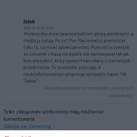
lolek
2015-10-07 19:40:52
Histeryczka znów zawraca ludziom głowę pierdołami, a
media ją cytują. Po co? Pan Macierewicz powiedział
tylko to, co mówi społeczeństwo. Przecież oczywiste,
że człowiek z klasą nie będzie się zachowywał tak jak
były prezydent, który ogołocił kancelarię z rozmaitych
przedmiotów. To sowieckie zwyczaje. A
niedoinformowanym proponuję sprawdzić hasło TW
"Oskar".
Aby odpowiedzieć na komentarz, musisz być
zalogowany.
Tylko zalogowani użytkownicy mają możliwość
komentowania
Zaloguj się
Zarejestruj