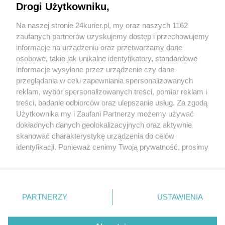
Drogi Użytkowniku,
Ciągniki znów w Szczecinie
Na naszej stronie 24kurier.pl, my oraz naszych 1162
Sprzeciw wobec zabijania (galeria)
zaufanych partnerów uzyskujemy dostęp i przechowujemy
Cztery strajki dziennie
informacje na urządzeniu oraz przetwarzamy dane
osobowe, takie jak unikalne identyfikatory, standardowe
POGODA
informacje wysyłane przez urządzenie czy dane
przeglądania w celu zapewniania spersonalizowanych
reklam, wybór spersonalizowanych treści, pomiar reklam i
treści, badanie odbiorców oraz ulepszanie usług. Za zgodą
18
℃
Użytkownika my i Zaufani Partnerzy możemy używać
dokładnych danych geolokalizacyjnych oraz aktywnie
Zobacz prognozę na 3 dni
skanować charakterystykę urządzenia do celów
identyfikacji. Ponieważ cenimy Twoją prywatność, prosimy
o zgodę na korzystanie z tych technologii poprzez
kliknięcie „Akceptuję”. Zgoda jest dobrowolna i zawsze
możesz ją zmienić/wycofać klikając przycisk ustawień
prywatności znajdujący się w lewym dolnym rogu strony
Copyright © 2022 Kurier Szczeciński sp. z o.o.
PARTNERZY
USTAWIENIA
. Niektóre rodzaje przetwarzania danych nie wymagają
Wszelkie prawa zastrzeżone
zgody użytkownika, ale masz prawo sprzeciwić się
Kontakt
Nota wydawnicza
Nota prawna
takiemu przetwarzaniu. Preferencje będą miały