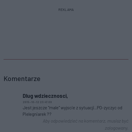
REKLAMA
Komentarze
Dlug wdziecznosci,
2015-10-12 23:47:09
Jest jeszcze "male" wyjscie z sytuacji...PO-zyczyc od
Pielegniarek ??
Aby odpowiedzieć na komentarz, musisz być
zalogowany.