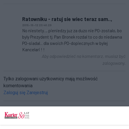
Ratowniku - ratuj sie wiec teraz sam..,
2015-10-12 23:40:29
No niestety..., pieniedzy juz za duzo nie PO-zostalo, bo
byly Prezydent tj. Pan Bronek rozdal to co do niedawna
PO-siadal... dla swoich PO-dopiecznych w bylej
Kancelari ! !
Aby odpowiedzieć na komentarz, musisz być
zalogowany.
Tylko zalogowani użytkownicy mają możliwość
komentowania
Zaloguj się
Zarejestruj
CZYTAJ TAKŻE