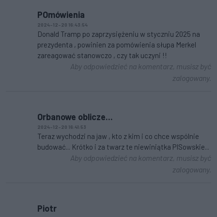
POmówienia
2024-12-20 16:43:54
Donald Tramp po zaprzysiężeniu w styczniu 2025 na
prezydenta , powinien za pomówienia słupa Merkel
zareagować stanowczo , czy tak uczyni !!
Aby odpowiedzieć na komentarz, musisz być
zalogowany.
Orbanowe oblicze...
2024-12-20 16:41:53
Teraz wychodzi na jaw , kto z kim i co chce wspólnie
budować... Krótko i za twarz te niewiniątka PISowskie...
Aby odpowiedzieć na komentarz, musisz być
zalogowany.
Piotr