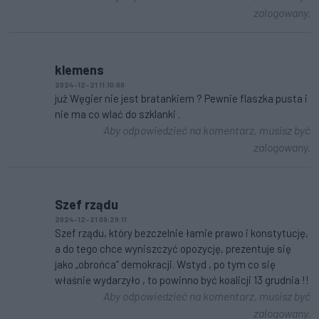
zalogowany.
klemens
2024-12-21 11:10:00
już Węgier nie jest bratankiem ? Pewnie flaszka pusta i
nie ma co wlać do szklanki .
Aby odpowiedzieć na komentarz, musisz być
zalogowany.
Szef rządu
2024-12-21 09:29:11
Szef rządu, który bezczelnie łamie prawo i konstytucję,
a do tego chce wyniszczyć opozycję, prezentuje się
jako „obrońca” demokracji. Wstyd , po tym co się
właśnie wydarzyło , to powinno być koalicji 13 grudnia !!
Aby odpowiedzieć na komentarz, musisz być
zalogowany.