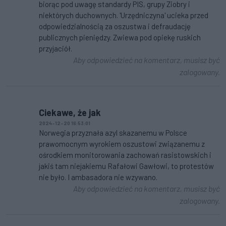
biorąc pod uwagę standardy PIS, grupy Ziobry i
niektórych duchownych. 'Urzędniczyna' ucieka przed
odpowiedzialnością za oszustwa i defraudację
publicznych pieniędzy. Zwiewa pod opiekę ruskich
przyjaciół.
Aby odpowiedzieć na komentarz, musisz być
zalogowany.
Ciekawe, że jak
2024-12-20 16:53:01
Norwegia przyznała azyl skazanemu w Polsce
prawomocnym wyrokiem oszustowi związanemu z
ośrodkiem monitorowania zachowań rasistowskich i
jakiś tam niejakiemu Rafałowi Gawłowi, to protestów
nie było. I ambasadora nie wzywano.
Aby odpowiedzieć na komentarz, musisz być
zalogowany.