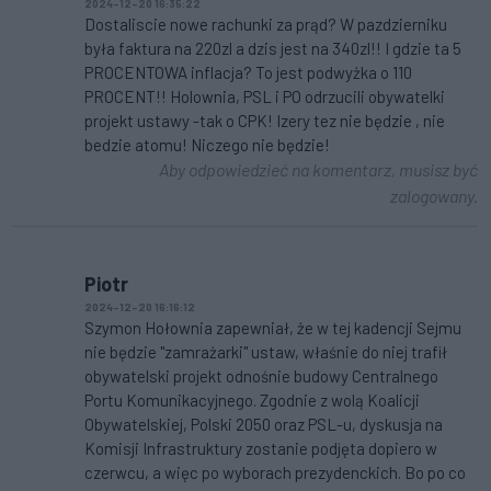
2024-12-20 16:35:22
Dostaliscie nowe rachunki za prąd? W pazdzierniku
była faktura na 220zl a dzis jest na 340zl!! I gdzie ta 5
PROCENTOWA inflacja? To jest podwyżka o 110
PROCENT!! Holownia, PSL i PO odrzucili obywatelki
projekt ustawy -tak o CPK! Izery tez nie będzie , nie
bedzie atomu! Niczego nie będzie!
Aby odpowiedzieć na komentarz, musisz być
zalogowany.
Piotr
2024-12-20 16:16:12
Szymon Hołownia zapewniał, że w tej kadencji Sejmu
nie będzie "zamrażarki" ustaw, właśnie do niej trafił
obywatelski projekt odnośnie budowy Centralnego
Portu Komunikacyjnego. Zgodnie z wolą Koalicji
Obywatelskiej, Polski 2050 oraz PSL-u, dyskusja na
Komisji Infrastruktury zostanie podjęta dopiero w
czerwcu, a więc po wyborach prezydenckich. Bo po co