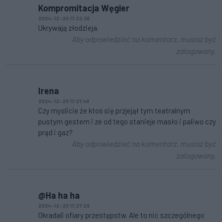
Kompromitacja Węgier
2024-12-20 17:32:36
Ukrywają złodzieja.
Aby odpowiedzieć na komentarz, musisz być
zalogowany.
Irena
2024-12-20 17:27:49
Czy myslicie że ktoś się przjejął tym teatralnym
pustym gestem i ze od tego stanieje masło i paliwo czy
prąd i gaz?
Aby odpowiedzieć na komentarz, musisz być
zalogowany.
@Ha ha ha
2024-12-20 17:27:29
Okradali ofiary przestępstw. Ale to nic szczególnego