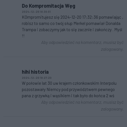
Do Kompromitacja Węg
2024-12-20 18:30:01
KOmpromitujesz się 2024-12-20 17:32:36 pomawiając ,
robisz to samo co twój słup Merkel pomawiał Donalda
Trampa i zobaczymy jak to się zacznie i zakończy . Myśl
!!
Aby odpowiedzieć na komentarz, musisz być
zalogowany.
hihi historia
2024-12-20 18:27:20
W połowie lat 30 uw krajem członkowskim Interpolu
pozostawały Niemcy pod przywództwem pewnego
pana z grzywką i wąsikiem i tak było do końca 2 wś
Aby odpowiedzieć na komentarz, musisz być
zalogowany.