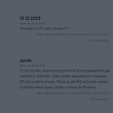
13.12 2023
2024-12-21 07:01:54
Ten azyl to HIT roku! Brawo!!!!
Aby odpowiedzieć na komentarz, musisz być
zalogowany.
Jurek
2024-12-20 21:47:38
To nie był akt nieprzyjazny przeciw Rzeczypospolitej,jak
twierdzi p. Sikorski, tylko wobec aktualnemu Rządowi
RP, który łamie prawo. Myślę że jak PiS wróci do władzy
to platformersi będą chyba uciekać do Moskwy.
Aby odpowiedzieć na komentarz, musisz być
zalogowany.