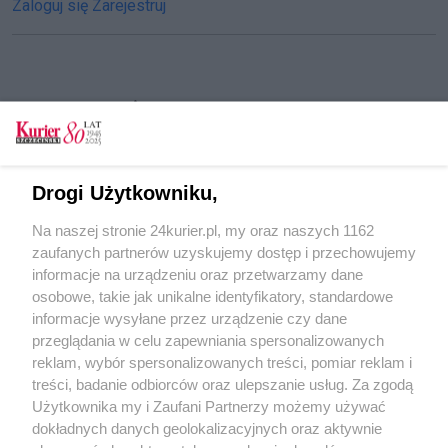
Zaloguj się
Zarejestruj
CZYTAJ TAKŻE
Węgierski rząd udzielił azylu politycznego
posłowi PiS
Drogi Użytkowniku,
Szczecin pamięta o rewolucji Węgrów
Na naszej stronie 24kurier.pl, my oraz naszych 1162
Nadzieja i dramat. Węgry 1956 w Centrum
zaufanych partnerów uzyskujemy dostęp i przechowujemy
Dialogu "Przełomy"
informacje na urządzeniu oraz przetwarzamy dane
osobowe, takie jak unikalne identyfikatory, standardowe
POGODA
informacje wysyłane przez urządzenie czy dane
przeglądania w celu zapewniania spersonalizowanych
reklam, wybór spersonalizowanych treści, pomiar reklam i
treści, badanie odbiorców oraz ulepszanie usług. Za zgodą
28
℃
Użytkownika my i Zaufani Partnerzy możemy używać
dokładnych danych geolokalizacyjnych oraz aktywnie
Zobacz prognozę na 3 dni