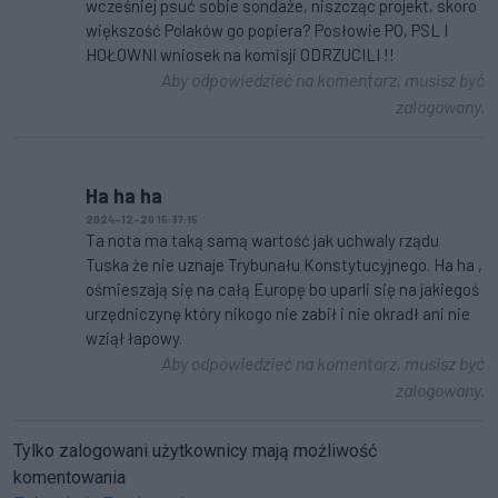
wcześniej psuć sobie sondaże, niszcząc projekt, skoro
większość Polaków go popiera? Posłowie PO, PSL I
HOŁOWNI wniosek na komisji ODRZUCILI !!
Aby odpowiedzieć na komentarz, musisz być
zalogowany.
Ha ha ha
2024-12-20 15:37:15
Ta nota ma taką samą wartość jak uchwaly rządu
Tuska że nie uznaje Trybunału Konstytucyjnego. Ha ha ,
ośmieszają się na całą Europę bo uparli się na jakiegoś
urzędniczynę który nikogo nie zabił i nie okradł ani nie
wziął łapowy.
Aby odpowiedzieć na komentarz, musisz być
zalogowany.
Tylko zalogowani użytkownicy mają możliwość
komentowania