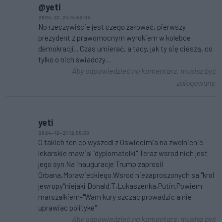
@yeti
2024-12-24 14:52:03
No rzeczywiście jest czego żałować, pierwszy
prezydent z prawomocnym wyrokiem w kolebce
demokracji... Czas umierać, a tacy, jak ty się cieszą, co
tylko o nich świadczy....
Aby odpowiedzieć na komentarz, musisz być
zalogowany.
yeti
2024-12-21 12:55:50
O takich ten co wyszedl z Oswiecimia na zwolnienie
lekarskie mawial ''dyplomatolki'' Teraz wsrod nich jest
jego syn.Na inauguracje Trump zaprosil
Orbana,Morawieckiego.Wsrod niezaproszonych sa ''krol
jewropy''niejaki Donald.T,Lukaszenka,Putin.Powiem
marszalkiem-''Wam kury szczac prowadzic a nie
uprawiac polityke''
Aby odpowiedzieć na komentarz, musisz być