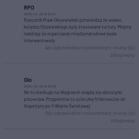
RPO
2024-12-20 19:21:54
Rzecznik Praw Obywatelski potwierdza że wobec
księdza Olszewskiego były stosowane tortury. Miejmy
nadzieję że organizacje międzynarodowe będa
interweniowały
Aby odpowiedzieć na komentarz, musisz być
zalogowany.
Olo
2024-12-20 19:03:39
No to niedługo na Węgrzech znajdą się dziesiątki
pisowców. Przypomina to ucieczkę hitlerowców do
Argentyny po II Wojnie Światowej.
Aby odpowiedzieć na komentarz, musisz być
zalogowany.