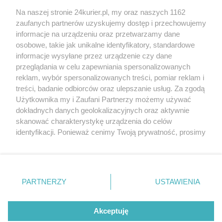
na korektę
Na naszej stronie 24kurier.pl, my oraz naszych 1162
ZUS o dorabianiu do rent socjalnych.
zaufanych partnerów uzyskujemy dostęp i przechowujemy
Korzystniejsze zasady
informacje na urządzeniu oraz przetwarzamy dane
osobowe, takie jak unikalne identyfikatory, standardowe
POGODA
informacje wysyłane przez urządzenie czy dane
przeglądania w celu zapewniania spersonalizowanych
reklam, wybór spersonalizowanych treści, pomiar reklam i
treści, badanie odbiorców oraz ulepszanie usług. Za zgodą
16
℃
Użytkownika my i Zaufani Partnerzy możemy używać
dokładnych danych geolokalizacyjnych oraz aktywnie
Zobacz prognozę na 3 dni
skanować charakterystykę urządzenia do celów
identyfikacji. Ponieważ cenimy Twoją prywatność, prosimy
o zgodę na korzystanie z tych technologii poprzez
kliknięcie „Akceptuję”. Zgoda jest dobrowolna i zawsze
możesz ją zmienić/wycofać klikając przycisk ustawień
prywatności znajdujący się w lewym dolnym rogu strony
Copyright © 2022 Kurier Szczeciński sp. z o.o.
PARTNERZY
USTAWIENIA
. Niektóre rodzaje przetwarzania danych nie wymagają
Wszelkie prawa zastrzeżone
zgody użytkownika, ale masz prawo sprzeciwić się
Kontakt
Nota wydawnicza
Nota prawna
takiemu przetwarzaniu. Preferencje będą miały
Akceptuję
zastosowania tylko na tej witrynie.
Polityka prywatności
Reklama