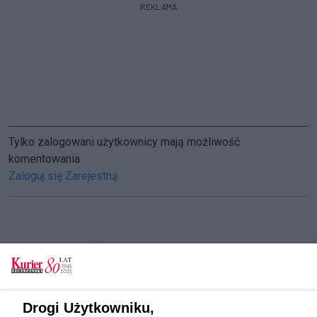
REKLAMA
Tylko zalogowani użytkownicy mają możliwość
komentowania
Zaloguj się
Zarejestruj
CZYTAJ TAKŻE
Ostatnie trzy miesiące z bonem turystycznym
ZUS przypomina płatnikom składek: Mniej czasu
Drogi Użytkowniku,