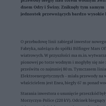
przewody biegły nad torem wodnym Świno
dnem Odry i Świny. Zniknęły tym samym 
jednostek przewożących bardzo wysokie 
O przebudowę linii zabiegał inwestor noweg
Fabryka, należąca do spółki Bilfinger Mars 
wiatrowych. W przyszłości ma m.in. wytwarza
pionowej po torze wodnym i mogłyby się nie 
prześwitu co najmniej 80 m. Tymczasem linia 
Elektroenergetycznych – miała przewody na wy
właścicielem jest Enea, biegły 67 m ponad wo
Starania inwestora o usunięcie przeszkód by
Morzyczyn-Police (220 kV). Odcinek biegnąc