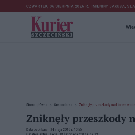
CZWARTEK, 06 SIERPNIA 2026 R.
IMIENINY JAKUBA, SŁ
Wia
Strona główna
Gospodarka
Zniknęły przeszkody nad torem wod
Zniknęły przeszkody 
Data publikacji: 24 maja 2016 r. 10:55
Ostatnia aktualizacja: 18 listopada 2017 r. 19:33