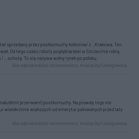
stał sprzedany przez postkomuchy kolesiowi z ...Krakowa. Ten
idował. Od tego czasu roboty pogłębiarskei w Szczecinie robią
i ... ochotę. To się nazywa wolny rynek po polsku.
Aby odpowiedzieć na komentarz, musisz być zalogowany.
(z malutkimi przerwami) postkomuchy. Na prawdę tego nie
r wielokrotnie większych od emerytur pałowanych przed laty
Aby odpowiedzieć na komentarz, musisz być zalogowany.