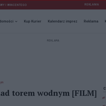
REKLAMA
AWY I WINCENTEGO
domości
Kup Kurier
Kalendarz imprez
Reklama
REKLAMA
nym
nad torem wodnym [FILM]