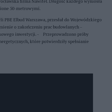
rocławska firma Nawitel. Długość każdego wyniosła
ąpione 50-metrowymi.
li PBE Elbud Warszawa, przesłał do Wojewódzkiego
ienie o zakończeniu prac budowlanych –
asowego inwestycji. – Przeprowadzono próby
nergetycznych, które potwierdziły spełnianie