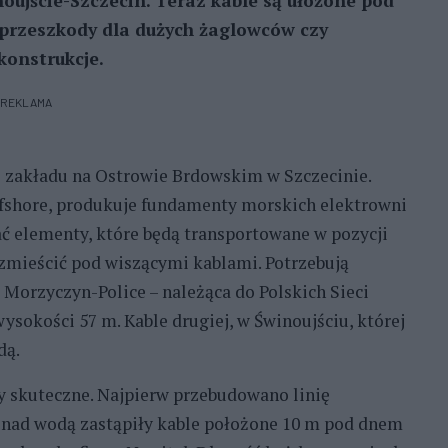
ujście-Szczecin. Teraz kable są ułożone pod
przeszkody dla dużych żaglowców czy
konstrukcje.
REKLAMA
o zakładu na Ostrowie Brdowskim w Szczecinie.
Offshore, produkuje fundamenty morskich elektrowni
ć elementy, które będą transportowane w pozycji
zmieścić pod wiszącymi kablami. Potrzebują
Morzyczyn-Police – należąca do Polskich Sieci
sokości 57 m. Kable drugiej, w Świnoujściu, której
dą.
ły skuteczne. Najpierw przebudowano linię
y nad wodą zastąpiły kable położone 10 m pod dnem