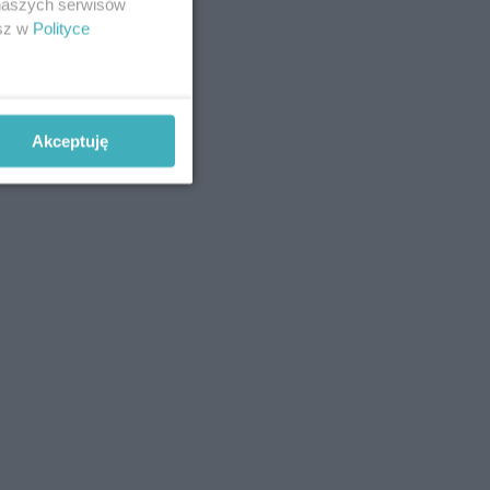
 naszych serwisów
esz w
Polityce
Akceptuję