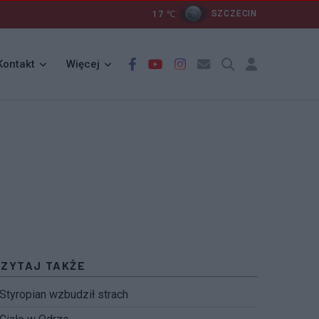
17
℃
SZCZECIN
Kontakt
Więcej
CZYTAJ TAKŻE
Styropian wzbudził strach