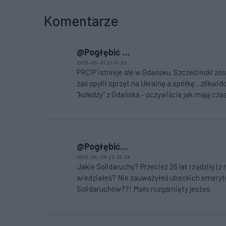
Komentarze
@Pogłębić ...
2016-05-31 21:14:20
PRCiP istnieje ale w Gdańsku. Szczeciński zo
zaś opylił sprzęt na Ukrainę a spółkę ...zlikw
"koledzy" z Gdańska - oczywiście jak mają czas 
@Pogłębić...
2016-05-26 22:35:39
Jakie Solidaruchy? Przecież 26 lat rządziły 
wiedziałeś? Nie zauważyłeś ubeckich emerytu
Solidaruchów??! Mało rozgarnięty jesteś.