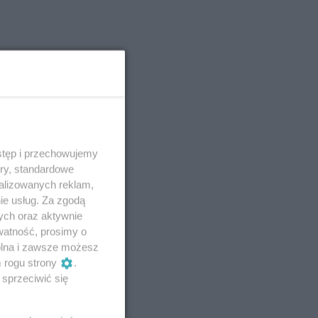
stęp i przechowujemy
ory, standardowe
alizowanych reklam,
ie usług. Za zgodą
ych oraz aktywnie
watność, prosimy o
wolna i zawsze możesz
m rogu strony
.
sprzeciwić się