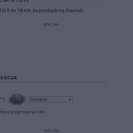
Ciało w Odrze
Od 8 do 18 mln za przebudowę Starówki
REKLAMA
POGODA
7
℃
bacz prognozę na 3 dni
REKLAMA