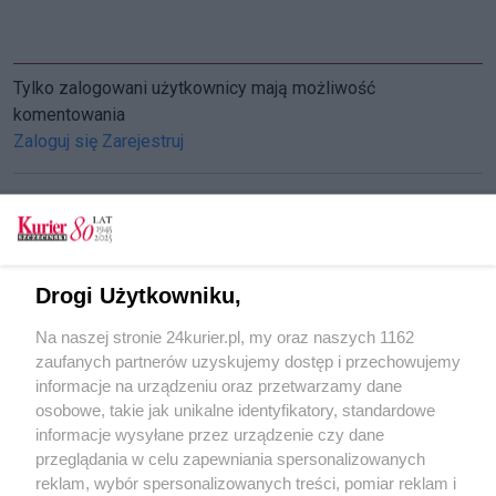
Tylko zalogowani użytkownicy mają możliwość
komentowania
Zaloguj się
Zarejestruj
CZYTAJ TAKŻE
Drogi Użytkowniku,
Ciało w Odrze
Na naszej stronie 24kurier.pl, my oraz naszych 1162
Żeglarstwo. Powrót na Odrę
zaufanych partnerów uzyskujemy dostęp i przechowujemy
Odra i różyczka wciąż niebezpieczne
informacje na urządzeniu oraz przetwarzamy dane
osobowe, takie jak unikalne identyfikatory, standardowe
POGODA
informacje wysyłane przez urządzenie czy dane
przeglądania w celu zapewniania spersonalizowanych
reklam, wybór spersonalizowanych treści, pomiar reklam i