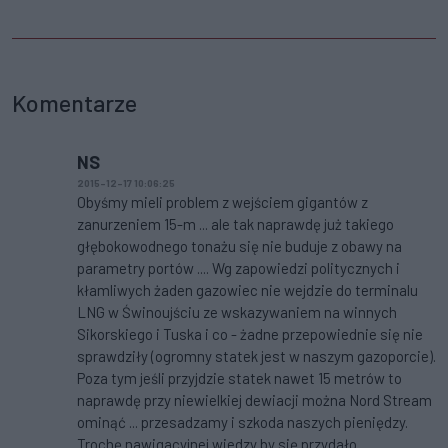
Komentarze
NS
2015-12-17 10:06:25
Obyśmy mieli problem z wejściem gigantów z
zanurzeniem 15-m ... ale tak naprawdę już takiego
głębokowodnego tonażu się nie buduje z obawy na
parametry portów .... Wg zapowiedzi politycznych i
kłamliwych żaden gazowiec nie wejdzie do terminalu
LNG w Świnoujściu ze wskazywaniem na winnych
Sikorskiego i Tuska i co - żadne przepowiednie się nie
sprawdziły (ogromny statek jest w naszym gazoporcie).
Poza tym jeśli przyjdzie statek nawet 15 metrów to
naprawdę przy niewielkiej dewiacji można Nord Stream
ominąć ... przesadzamy i szkoda naszych pieniędzy.
Trochę nawigacyjnej wiedzy by się przydało ...