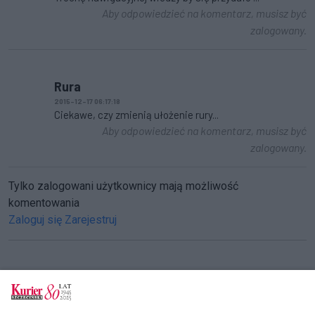
Aby odpowiedzieć na komentarz, musisz być
zalogowany.
Rura
2015-12-17 06:17:18
Ciekawe, czy zmienią ułożenie rury...
Aby odpowiedzieć na komentarz, musisz być
zalogowany.
Tylko zalogowani użytkownicy mają możliwość
komentowania
Zaloguj się
Zarejestruj
CZYTAJ TAKŻE