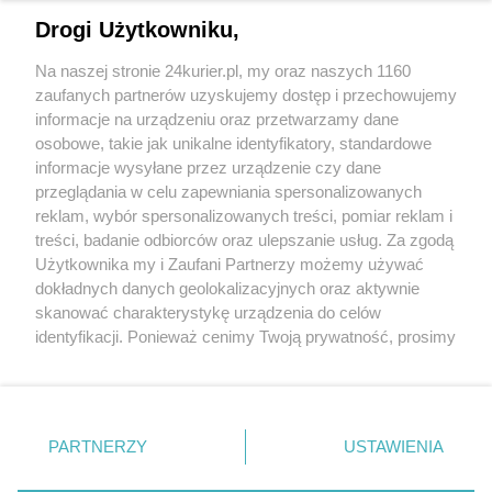
Nowe wozy strażackie w porcie
Drogi Użytkowniku,
Porty w Szczecinie i Świnoujściu kontra Nord
Na naszej stronie 24kurier.pl, my oraz naszych 1160
Stream
zaufanych partnerów uzyskujemy dostęp i przechowujemy
W styczniu podniosą banderę na Strażaku-26
informacje na urządzeniu oraz przetwarzamy dane
osobowe, takie jak unikalne identyfikatory, standardowe
POGODA
informacje wysyłane przez urządzenie czy dane
przeglądania w celu zapewniania spersonalizowanych
reklam, wybór spersonalizowanych treści, pomiar reklam i
treści, badanie odbiorców oraz ulepszanie usług. Za zgodą
17
℃
Użytkownika my i Zaufani Partnerzy możemy używać
dokładnych danych geolokalizacyjnych oraz aktywnie
Zobacz prognozę na 3 dni
skanować charakterystykę urządzenia do celów
identyfikacji. Ponieważ cenimy Twoją prywatność, prosimy
o zgodę na korzystanie z tych technologii poprzez
kliknięcie „Akceptuję”. Zgoda jest dobrowolna i zawsze
możesz ją zmienić/wycofać klikając przycisk ustawień
prywatności znajdujący się w lewym dolnym rogu strony
Copyright © 2022 Kurier Szczeciński sp. z o.o.
PARTNERZY
USTAWIENIA
. Niektóre rodzaje przetwarzania danych nie wymagają
Wszelkie prawa zastrzeżone
zgody użytkownika, ale masz prawo sprzeciwić się