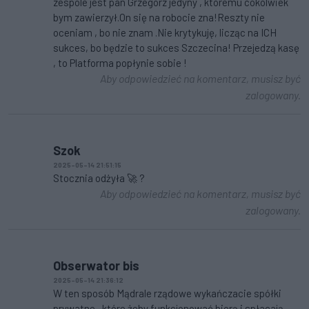
zespole jest pan Grzegorz jedyny , któremu cokolwiek
bym zawierzył.On się na robocie zna!Reszty nie
oceniam , bo nie znam .Nie krytykuję, licząc na ICH
sukces, bo będzie to sukces Szczecina! Przejedzą kasę
, to Platforma popłynie sobie !
Aby odpowiedzieć na komentarz, musisz być
zalogowany.
Szok
2025-05-14 21:51:15
Stocznia odżyła 🚀 ?
Aby odpowiedzieć na komentarz, musisz być
zalogowany.
Obserwator bis
2025-05-14 21:36:12
W ten sposób Mądrale rządowe wykańczacie spółki
prywatne , które żeby funkcjonować biorą i spłacają