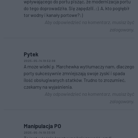
wpływającego do portu pisząc, że modernizacja portu
do tego doprowadziła. Się zapędzili..:). A, kto pogłębił
tor wodny i kanały portowe?:)
Aby odpowiedzieć na komentarz, musisz być
zalogowany.
Pytek
2025-05-14 19:52:08
A moze wielki p. Marchewka wytłumaczy nam, dlaczego
porty sukcesywnie zmniejszają swoje zyski i spada
ilość obsługiwanych statków. Trudno to zrozumieć,
czekamy na wyjaśnienia.
Aby odpowiedzieć na komentarz, musisz być
zalogowany.
Manipulacja PO
2025-05-14 19:33:56