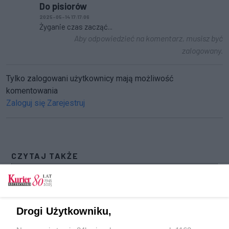
Do pisiorów
2025-05-14 17:17:06
Żyganie czas zacząć...
Aby odpowiedzieć na komentarz, musisz być
zalogowany.
Tylko zalogowani użytkownicy mają możliwość
komentowania
Zaloguj się
Zarejestruj
CZYTAJ TAKŻE
Stawiacz pław będzie budowany w Szczecinie.
Urząd Morski odnawia swoją flotę
Stocznia Szczecińska "Wulkan" z dużą stratą
Drogi Użytkowniku,
finansową