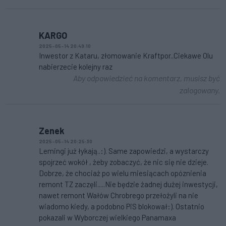
KARGO
2025-05-14 20:49:10
Inwestor z Kataru, złomowanie Kraftpor..Ciekawe Olu
nabierzecie kolejny raz
Aby odpowiedzieć na komentarz, musisz być
zalogowany.
Zenek
2025-05-14 20:25:30
Lemingi już łykają..:). Same zapowiedzi, a wystarczy
spojrzeć wokół , żeby zobaczyć, że nic się nie dzieje.
Dobrze, że chociaż po wielu miesiącach opóznienia
remont TZ zaczęli.....Nie będzie żadnej dużej inwestycji,
nawet remont Wałów Chrobrego przełożyli na nie
wiadomo kiedy, a podobno PiS blokował:). Ostatnio
pokazali w Wyborczej wielkiego Panamaxa