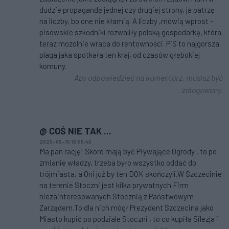
dudzie propagandę jednej czy drugiej strony, ja patrzę
na liczby, bo one nie kłamią. A liczby ,mówią wprost -
pisowskie szkodniki rozwaliły polską gospodarkę, która
teraz mozolnie wraca do rentowności. PiS to najgorsza
plaga jaka spotkała ten kraj, od czasów głębokiej
komuny.
Aby odpowiedzieć na komentarz, musisz być
zalogowany.
@ COŚ NIE TAK ...
2025-05-15 10:55:46
Ma pan rację! Skoro mają być Pływające Ogrody , to po
zmianie władzy, trzeba było wszystko oddać do
trójmiasta, a Oni już by ten DOK skończyli.W Szczecinie
na terenie Stoczni jest kilka prywatnych Firm
niezainteresowanych Stocznią z Państwowym
Zarządem.To dla nich mógł Prezydent Szczecina jako
Miasto kupić po podziale Stoczni , to co kupiła Silezja i