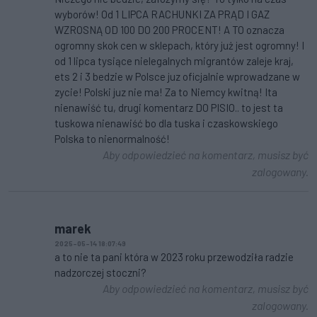
wyborów! Od 1 LIPCA RACHUNKI ZA PRĄD I GAZ
WZROSNĄ OD 100 DO 200 PROCENT! A TO oznacza
ogromny skok cen w sklepach, który już jest ogromny! I
od 1 lipca tysiące nielegalnych migrantów zaleje kraj,
ets 2 i 3 bedzie w Polsce juz oficjalnie wprowadzane w
zycie! Polski juz nie ma! Za to Niemcy kwitną! Ita
nienawiść tu, drugi komentarz DO PISIO.. to jest ta
tuskowa nienawiść bo dla tuska i czaskowskiego
Polska to nienormalność!
Aby odpowiedzieć na komentarz, musisz być
zalogowany.
marek
2025-05-14 18:07:49
a to nie ta pani która w 2023 roku przewodziła radzie
nadzorczej stoczni?
Aby odpowiedzieć na komentarz, musisz być
zalogowany.