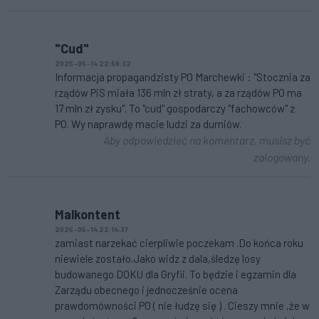
"Cud"
2025-05-14 22:58:32
Informacja propagandzisty PO Marchewki : "Stocznia za
rządów PiS miała 136 mln zł straty, a za rządów PO ma
17 mln zł zysku". To "cud" gospodarczy "fachowców" z
PO. Wy naprawdę macie ludzi za durniów.
Aby odpowiedzieć na komentarz, musisz być
zalogowany.
Malkontent
2025-05-14 22:14:37
zamiast narzekać cierpliwie poczekam .Do końca roku
niewiele zostało.Jako widz z dala,śledzę losy
budowanego DOKU dla Gryfii. To będzie i egzamin dla
Zarządu obecnego i jednocześnie ocena
prawdomówności PO ( nie łudzę się ) . Cieszy mnie ,że w