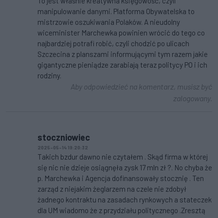
To jest właśnie kreatywna księgowość, czyli
manipulowanie danymi. Platforma Obywatelska to
mistrzowie oszukiwania Polaków. A nieudolny
wiceminister Marchewka powinien wrócić do tego co
najbardziej potrafi robić, czyli chodzić po ulicach
Szczecina z planszami informującymi tym razem jakie
gigantyczne pieniądze zarabiają teraz politycy PO i ich
rodziny.
Aby odpowiedzieć na komentarz, musisz być
zalogowany.
stoczniowiec
2025-05-14 19:20:32
Takich bzdur dawno nie czytałem . Skąd firma w której
się nic nie dzieje osiągnęła zysk 17 mln zł ?. No chyba że
p. Marchewka i Agencja dofinansowały stocznię . Ten
zarząd z niejakim żeglarzem na czele nie zdobył
żadnego kontraktu na zasadach rynkowych a stateczek
dla UM wiadomo że z przydziału politycznego .Zresztą