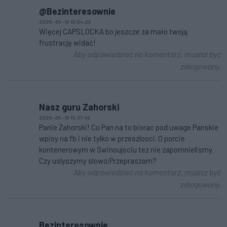
@Bezinteresownie
2025-05-16 15:54:25
Więcej CAPSLOCKA bo jeszcze za mało twoją
frustrację widać!
Aby odpowiedzieć na komentarz, musisz być
zalogowany.
Nasz guru Zahorski
2025-05-16 15:37:46
Panie Zahorski! Co Pan na to biorac pod uwage Panskie
wpisy na fb i nie tylko w przeszlosci. O porcie
kontenerowym w Swinoujsciu tez nie zapomnielismy.
Czy uslyszymy slowo;Przepraszam?
Aby odpowiedzieć na komentarz, musisz być
zalogowany.
Bezinteresownie