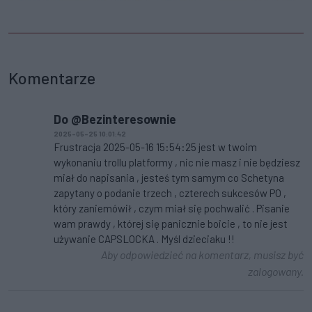
Komentarze
Do @Bezinteresownie
2025-05-25 10:01:42
Frustracja 2025-05-16 15:54:25 jest w twoim
wykonaniu trollu platformy , nic nie masz i nie będziesz
miał do napisania , jesteś tym samym co Schetyna
zapytany o podanie trzech , czterech sukcesów PO ,
który zaniemówił , czym miał się pochwalić . Pisanie
wam prawdy , której się panicznie boicie , to nie jest
używanie CAPSLOCKA . Myśl dzieciaku !!
Aby odpowiedzieć na komentarz, musisz być
zalogowany.