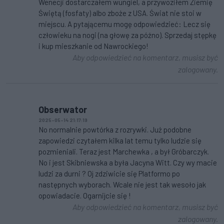
Wenecji dostarczałem wungiel, a przywoziłem Ziemię
Świętą (fosfaty) albo zboże z USA. Świat nie stoi w
miejscu. A pytającemu mogę odpowiedzieć: Lecz się
człowieku na nogi (na głowę za późno). Sprzedaj stępkę
i kup mieszkanie od Nawrockiego!
Aby odpowiedzieć na komentarz, musisz być
zalogowany.
Obserwator
2025-05-14 21:17:19
No normalnie powtórka z rozrywki. Już podobne
zapowiedzi czytałem kilka lat temu tylko ludzie się
pozmieniali. Teraz jest Marchewka , a był Gróbarczyk.
No i jest Skibniewska a była Jacyna Witt. Czy wy macie
ludzi za durni ? Oj zdziwicie się Platformo po
następnych wyborach. Wcale nie jest tak wesoło jak
opowiadacie. Ogarnijcie się !
Aby odpowiedzieć na komentarz, musisz być
zalogowany.