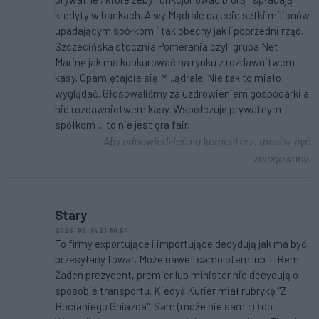
kredyty w bankach. A wy Mądrale dajecie setki milionów
upadającym spółkom i tak obecny jak i poprzedni rząd.
Szczecińska stocznia Pomerania czyli grupa Net
Marinę jak ma konkurować na rynku z rozdawnitwem
kasy. Opamiętajcie się M ..ądrale. Nie tak to miało
wyglądać. Głosowaliśmy za uzdrowieniem gospodarki a
nie rozdawnictwem kasy. Współczuję prywatnym
spółkom ... to nie jest gra fair.
Aby odpowiedzieć na komentarz, musisz być
zalogowany.
Stary
2025-05-14 21:30:54
To firmy exportujące i importujące decydują jak ma być
przesyłany towar, Może nawet samolotem lub TIRem.
Żaden prezydent, premier lub minister nie decydują o
sposobie transportu. Kiedyś Kurier miał rubrykę "Z
Bocianiego Gniazda". Sam (może nie sam :) ) do