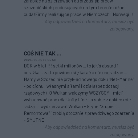
zarabiać na dzierżawach od przedsiębiorców
szczecińskich produkujących na tym terenie różne
cuda!Firmy realizujące prace w Niemczech i Norwegii !
Aby odpowiedzieć na komentarz, musisz być
zalogowany.
COŚ NIE TAK ...
2025-05-15 08:54:58
DOK w 5 lat !!! setki milionów ... to jakiś absurd i
porażka ... za to powinno się karać a nie nagradzać ...
Mamy w Szczecinie przykład nowego doku "Net-Marine"
- po cichu , własnymi siłami i działa (bez dotacji
rządowych) . O Wulkan walczymy WSZYSCY - mieli
wybudować prom dla Unity Line - a sobie z dokiem nie
radzą .... wydzierżawić Wulkan + Gryfie "Grupie
Remontowa" i zrobią stocznie z prawdziwego zdarzenia
- SMUTNE
Aby odpowiedzieć na komentarz, musisz być
zalogowany.