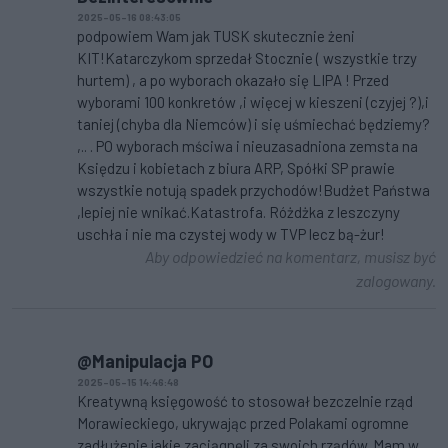
2025-05-16 08:43:05
podpowiem Wam jak TUSK skutecznie żeni
KIT!Katarczykom sprzedał Stocznie ( wszystkie trzy
hurtem) , a po wyborach okazało się LIPA ! Przed
wyborami 100 konkretów ,i więcej w kieszeni (czyjej ?),i
taniej (chyba dla Niemców) i się uśmiechać będziemy?
,.. . PO wyborach mściwa i nieuzasadniona zemsta na
Księdzu i kobietach z biura ARP, Spółki SP prawie
wszystkie notują spadek przychodów!Budżet Państwa
,lepiej nie wnikać.Katastrofa. Różdżka z leszczyny
uschła i nie ma czystej wody w TVP lecz bą-żur!
Aby odpowiedzieć na komentarz, musisz być
zalogowany.
@Manipulacja PO
2025-05-15 14:46:48
Kreatywną księgowość to stosował bezczelnie rząd
Morawieckiego, ukrywając przed Polakami ogromne
zadłużenie jakie zaciągnęli za swoich rządów. Mam w