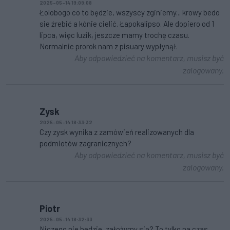
2025-05-14 19:09:08
Łolobogo co to będzie, wszyscy zginiemy... krowy bedo
sie źrebić a kónie cielić. Łapokalipso. Ale dopiero od 1
lipca, więc luzik, jeszcze mamy trochę czasu.
Normalnie prorok nam z pisuary wypłynął.
Aby odpowiedzieć na komentarz, musisz być
zalogowany.
Zysk
2025-05-14 18:33:32
Czy zysk wynika z zamówień realizowanych dla
podmiotów zagranicznych?
Aby odpowiedzieć na komentarz, musisz być
zalogowany.
Piotr
2025-05-14 18:32:33
Niczego nie bedzie, założymy się? To tylko na czas