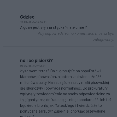
Gdziec
2025-05-14 18:00:21
A gdzie jest słynna stępka ?na złomie ?
Aby odpowiedzieć na komentarz, musisz być
zalogowany.
no i co pisiorki?
2025-05-14 17:51:01
Łyso wam teraz? Dalej głosujcie na populistów i
kłamców pisowskich, a potem zdziwienie że 136
milionów straty. Na szczęście rządy mafii pisowskiej
się skończyły i powraca normalność. Do prokuratury
wpłynęły zawiadomienia na osoby odpowiedzialne za
tą gigantyczną defraudację i niegospodarność. Ich też
będziecie bronić jak Mateckiego i twierdzić że to
polityczne zarzuty? Zupełnie ignorując przewalone
miliony?