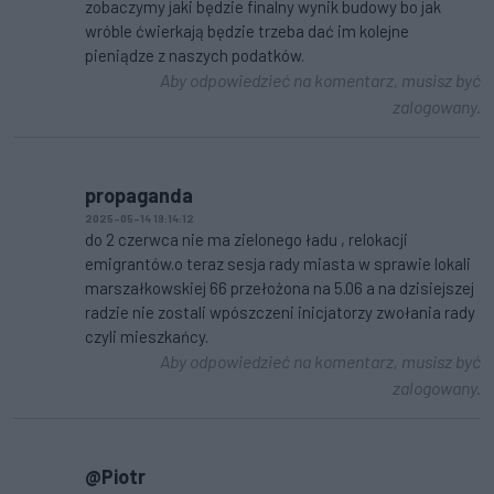
zobaczymy jaki będzie finalny wynik budowy bo jak
wróble ćwierkają będzie trzeba dać im kolejne
pieniądze z naszych podatków.
Aby odpowiedzieć na komentarz, musisz być
zalogowany.
propaganda
2025-05-14 19:14:12
do 2 czerwca nie ma zielonego ładu , relokacji
emigrantów.o teraz sesja rady miasta w sprawie lokali
marszałkowskiej 66 przełożona na 5.06 a na dzisiejszej
radzie nie zostali wpószczeni inicjatorzy zwołania rady
czyli mieszkańcy.
Aby odpowiedzieć na komentarz, musisz być
zalogowany.
@Piotr