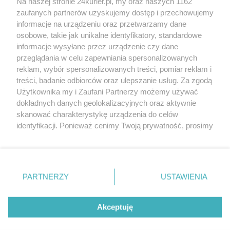
Na naszej stronie 24kurier.pl, my oraz naszych 1162
Nowy zarząd w Stoczni Szczecińskiej „Wulkan”.
zaufanych partnerów uzyskujemy dostęp i przechowujemy
Znany żeglarz prezesem (akt. 1)
informacje na urządzeniu oraz przetwarzamy dane
osobowe, takie jak unikalne identyfikatory, standardowe
POGODA
informacje wysyłane przez urządzenie czy dane
przeglądania w celu zapewniania spersonalizowanych
reklam, wybór spersonalizowanych treści, pomiar reklam i
treści, badanie odbiorców oraz ulepszanie usług. Za zgodą
22
℃
Użytkownika my i Zaufani Partnerzy możemy używać
dokładnych danych geolokalizacyjnych oraz aktywnie
Zobacz prognozę na 3 dni
skanować charakterystykę urządzenia do celów
identyfikacji. Ponieważ cenimy Twoją prywatność, prosimy
o zgodę na korzystanie z tych technologii poprzez
kliknięcie „Akceptuję”. Zgoda jest dobrowolna i zawsze
możesz ją zmienić/wycofać klikając przycisk ustawień
prywatności znajdujący się w lewym dolnym rogu strony
PARTNERZY
USTAWIENIA
Copyright © 2022 Kurier Szczeciński sp. z o.o.
. Niektóre rodzaje przetwarzania danych nie wymagają
Wszelkie prawa zastrzeżone
zgody użytkownika, ale masz prawo sprzeciwić się
Kontakt
Nota wydawnicza
Nota prawna
takiemu przetwarzaniu. Preferencje będą miały
Akceptuję
zastosowania tylko na tej witrynie.
Polityka prywatności
Reklama