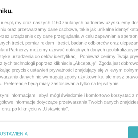
fabryki w tym i poprzednim roku posadzono
niku,
le w przyszłości będzie się pięła wzdłuż całego
kurier.pl, my oraz naszych 1160 zaufanych partnerów uzyskujemy do
niu oraz przetwarzamy dane osobowe, takie jak unikalne identyfikat
przez urządzenie czy dane przeglądania w celu zapewniania sperson
ywne z własnych odpadów – dodaje B. Bartkiewicz,
ych treści, pomiar reklam i treści, badanie odbiorców oraz ulepszan
fani Partnerzy możemy używać dokładnych danych geolokalizacyjn
iązane z prośrodowiskowym projektem carbon
tykę urządzenia do celów identyfikacji. Ponieważ cenimy Twoją pry
. efektu cieplarnianego. – Odpady są magazynowane
z tych technologii poprzez kliknięcie „Akceptuję”. Zgoda jest dobro
w Komunalnych w Leśnie Górnym, a z nich
ikając przycisk ustawień prywatności znajdujący się w lewym dolny
etwarzania danych nie wymagają zgody użytkownika, ale masz prawo 
 dodatek np. do elektrociepłowni.
. Preferencje będą miały zastosowania tylko na tej witrynie.
żowali się pracownicy spółki. Każdy mógł wybrać
szymi informacjami, abyś mógł świadomie i komfortowo korzystać z
 w przyszłości o nie dbać.
(ek)
gółowe informacje dotyczące przetwarzania Twoich danych znajdzi
s
oraz po kliknięciu w „Ustawienia”.
USTAWIENIA
REKLAMA