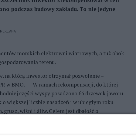
 Szczecinie. Inwestor zrekompensował w ten
ono podczas budowy zakładu. To nie jedyne
REKLAMA
entów morskich elektrowni wiatrowych, a tuż obok
gospodarowania terenu.
w, na którą inwestor otrzymał pozwolenie –
. PR w BMO. – W ramach rekompensacji, do której
chodniej części wyspy posadzono 65 drzewek jaworu
 o większej liczbie nasadzeń i w ubiegłym roku
grusz, wiśni i śliw. Celem jest dbałość o
wodą pojawiło się 60 kolejnych drzew – jabłoni i