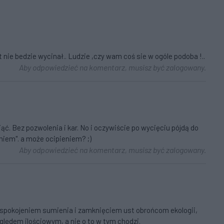
kt nie bedzie wycinał.. Ludzie ,czy wam coś sie w ogóle podoba !..
Aby odpowiedzieć na komentarz, musisz być zalogowany.
. Bez pozwolenia i kar. No i oczywiście po wycięciu pójdą do
niem". a może ocipieniem? ;)
Aby odpowiedzieć na komentarz, musisz być zalogowany.
 uspokojeniem sumienia i zamknięciem ust obrońcom ekologii,
lędem ilościowym, a nie o to w tym chodzi.