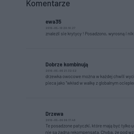
Komentarze
ewa35
2016-05-10 20:10:27
znalezli sie krytycy ! Posadzono, wyrosną i ni
Dobrze kombinują
2016-05-06 21:32:52
drzewka owocowe można w każdej chwili wyciąć
pieca jako "wkład w walkę z globalnym ocieple
Drzewa
2016-05-06 08:17:49
Te posadzone patyczki, które mają być tylko
nie są żadną rekompensatą. Chyba, że pod wzg