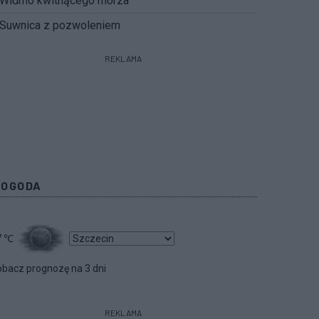
Widmo kwitnącego morza
Suwnica z pozwoleniem
REKLAMA
POGODA
7
℃
bacz prognozę na 3 dni
REKLAMA