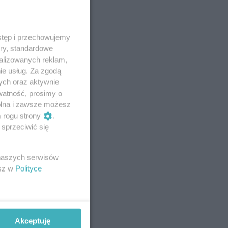
stęp i przechowujemy
ory, standardowe
alizowanych reklam,
ie usług. Za zgodą
ych oraz aktywnie
watność, prosimy o
wolna i zawsze możesz
m rogu strony
.
sprzeciwić się
 naszych serwisów
esz w
Polityce
Akceptuję