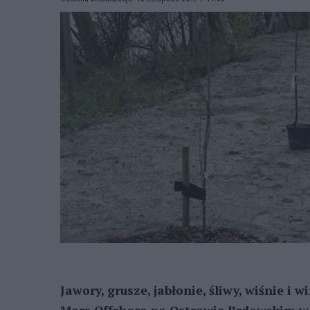
Jawory, grusze, jabłonie, śliwy, wiśnie i 