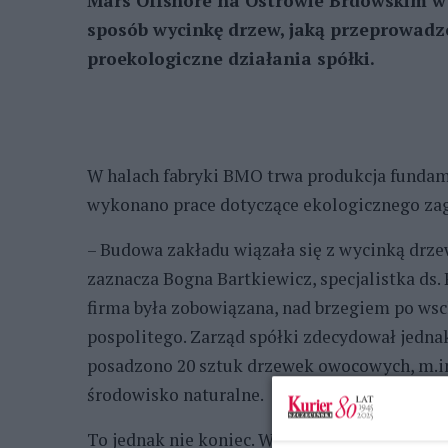
Mars Offshore na Ostrowie Brdowskim w
sposób wycinkę drzew, jaką przeprowadz
proekologiczne działania spółki.
W halach fabryki BMO trwa produkcja fundam
wykonano prace dotyczące ekologicznego za
– Budowa zakładu wiązała się z wycinką drze
zaznacza Bogna Bartkiewicz, specjalistka ds
firma była zobowiązana, nad brzegiem po ws
pospolitego. Zarząd spółki zdecydował jednak
posadzono 20 sztuk drzewek owocowych, m.in. 
środowisko naturalne.
To jednak nie koniec. W tym roku w pasie nad 