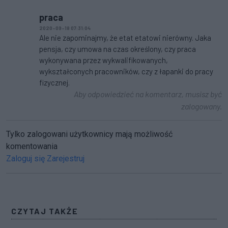
praca
2020-09-18 07:31:04
Ale nie zapominajmy, że etat etatowi nierówny. Jaka
pensja, czy umowa na czas określony, czy praca
wykonywana przez wykwalifikowanych,
wykształconych pracowników, czy z łapanki do pracy
fizycznej.
Aby odpowiedzieć na komentarz, musisz być
zalogowany.
Tylko zalogowani użytkownicy mają możliwość
komentowania
Zaloguj się
Zarejestruj
CZYTAJ TAKŻE