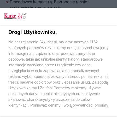
Pracodawcy komentują: Bezrobocie rośnie i
może przyśpieszyć jesienią
Andrzej Przewoda: Wsparcie dla
przedsiębiorców już działa. Wypłacamy
pierwsze pieniądze
Drogi Użytkowniku,
100 mld zł trafi do polskich firm na ochronę
Na naszej stronie 24kurier.pl, my oraz naszych 1162
miejsc pracy w ramach Tarczy Finansowej
zaufanych partnerów uzyskujemy dostęp i przechowujemy
[FILM]
informacje na urządzeniu oraz przetwarzamy dane
osobowe, takie jak unikalne identyfikatory, standardowe
POGODA
informacje wysyłane przez urządzenie czy dane
przeglądania w celu zapewniania spersonalizowanych
reklam, wybór spersonalizowanych treści, pomiar reklam i
treści, badanie odbiorców oraz ulepszanie usług. Za zgodą
14
℃
Użytkownika my i Zaufani Partnerzy możemy używać
dokładnych danych geolokalizacyjnych oraz aktywnie
Zobacz prognozę na 3 dni
skanować charakterystykę urządzenia do celów
identyfikacji. Ponieważ cenimy Twoją prywatność, prosimy
o zgodę na korzystanie z tych technologii poprzez
kliknięcie „Akceptuję”. Zgoda jest dobrowolna i zawsze