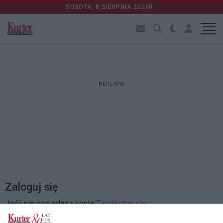
SOBOTA, 8 SIERPNIA 2026R.
REKLAMA
Zaloguj się
Jeśli nie posiadasz konta
Zarejestruj się