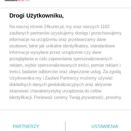
Email
Drogi Użytkowniku,
Na naszej stronie 24kurier.pl, my oraz naszych 1162
Hasło
zaufanych partnerów uzyskujemy dostęp i przechowujemy
informacje na urządzeniu oraz przetwarzamy dane
osobowe, takie jak unikalne identyfikatory, standardowe
informacje wysyłane przez urządzenie czy dane
Zapamiętać?
przeglądania w celu zapewniania spersonalizowanych
reklam, wybór spersonalizowanych treści, pomiar reklam i
Zaloguj
treści, badanie odbiorców oraz ulepszanie usług. Za zgodą
Użytkownika my i Zaufani Partnerzy możemy używać
Zapomniałem hasła
dokładnych danych geolokalizacyjnych oraz aktywnie
skanować charakterystykę urządzenia do celów
identyfikacji. Ponieważ cenimy Twoją prywatność, prosimy
o zgodę na korzystanie z tych technologii poprzez
kliknięcie „Akceptuję”. Zgoda jest dobrowolna i zawsze
możesz ją zmienić/wycofać klikając przycisk ustawień
prywatności znajdujący się w lewym dolnym rogu strony
PARTNERZY
Copyright © 2022 Kurier Szczeciński sp. z o.o.
USTAWIENIA
. Niektóre rodzaje przetwarzania danych nie wymagają