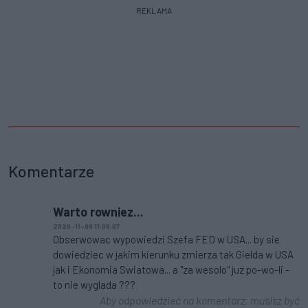
REKLAMA
Komentarze
Warto rowniez...
2020-11-06 11:06:07
Obserwowac wypowiedzi Szefa FED w USA... by sie
dowiedziec w jakim kierunku zmierza tak Gielda w USA
jak i Ekonomia Swiatowa... a "za wesolo" juz po-wo-li -
to nie wyglada ???
Aby odpowiedzieć na komentarz, musisz być