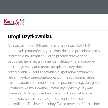
CZYTAJ TAKŻE
Lewica Razem chce radnych zawodowych, by
zapobiec nadużyciom
Drogi Użytkowniku,
Podsumowali TTSR i Pol'and'Rock
Na naszej stronie 24kurier.pl, my oraz naszych 1162
Obchody Światowego Dnia Hydrografii.
zaufanych partnerów uzyskujemy dostęp i przechowujemy
Zwiedzanie jednostek jeszcze w sobotę [FILM]
informacje na urządzeniu oraz przetwarzamy dane
osobowe, takie jak unikalne identyfikatory, standardowe
POGODA
informacje wysyłane przez urządzenie czy dane
przeglądania w celu zapewniania spersonalizowanych
reklam, wybór spersonalizowanych treści, pomiar reklam i
treści, badanie odbiorców oraz ulepszanie usług. Za zgodą
14
℃
Użytkownika my i Zaufani Partnerzy możemy używać
dokładnych danych geolokalizacyjnych oraz aktywnie
Zobacz prognozę na 3 dni
skanować charakterystykę urządzenia do celów
identyfikacji. Ponieważ cenimy Twoją prywatność, prosimy