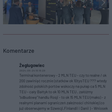
Komentarze
Żeglugowiec
2024-09-24 10:10:29
Terminal kontenerowy - 2 MLN TEU - czy to realne / ok
200 zawinięć rocznie (statków ok 10tysTEU ??? wtedy
zdolność polskich portów wskoczy na pułap ca 5 MLN
TEU - cały Bałtyk to ok 10 MLN TEU , załóżmy
"odbudowę" handlu Rosji - to ok 15 MLN TEU (maks) - z
realnymi planami ograniczeń zależności chińskiej (co
już obserwujemy w Szwecji,Finlandii i Danii ) - Wniosek