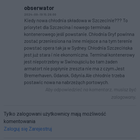
obserwator
2024-09-19 15:26:00
Kiedy nowa chłodnia składowa w Szczecinie??? To
priorytet dla Szczecina i nowego terminala
kontenerowego jeśli powstanie. Chłodnia Gryf powinna
zostać przeniesiona na inne miejsce a na tym terenie
powstać opera tak ja w Sydney. Chłodnia Szczecińska
jest już stara i nie ekonomiczna. Terminal kontenerowy
jest niepotrzebny w Swinoujściu bo tam żaden
armatort nie popłynie zreszta nie ma z czym.Jest
Bremerhaven, Gdańsk, Gdynia.Ale chłodnie trzeba
postawic nowa na nabrzeżąch portowych.
Aby odpowiedzieć na komentarz, musisz być
zalogowany.
Tylko zalogowani użytkownicy mają możliwość
komentowania
Zaloguj się
Zarejestruj