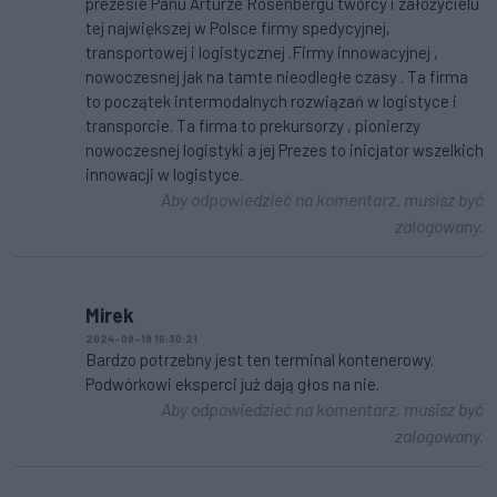
prezesie Panu Arturze Rosenbergu twórcy i założycielu
tej największej w Polsce firmy spedycyjnej,
transportowej i logistycznej .Firmy innowacyjnej ,
nowoczesnej jak na tamte nieodległe czasy . Ta firma
to początek intermodalnych rozwiązań w logistyce i
transporcie. Ta firma to prekursorzy , pionierzy
nowoczesnej logistyki a jej Prezes to inicjator wszelkich
innowacji w logistyce.
Aby odpowiedzieć na komentarz, musisz być
zalogowany.
Mirek
2024-09-19 16:30:21
Bardzo potrzebny jest ten terminal kontenerowy.
Podwórkowi eksperci już dają głos na nie.
Aby odpowiedzieć na komentarz, musisz być
zalogowany.