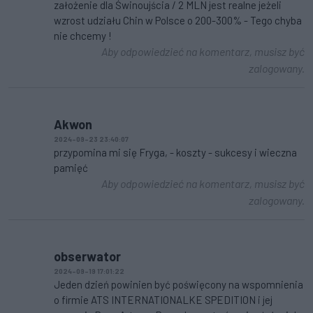
założenie dla Świnoujścia / 2 MLN jest realne jeżeli
wzrost udziału Chin w Polsce o 200-300% - Tego chyba
nie chcemy !
Aby odpowiedzieć na komentarz, musisz być
zalogowany.
Akwon
2024-09-23 23:40:07
przypomina mi się Fryga, - koszty - sukcesy i wieczna
pamięć
Aby odpowiedzieć na komentarz, musisz być
zalogowany.
obserwator
2024-09-19 17:01:22
Jeden dzień powinien być poświęcony na wspomnienia
o firmie ATS INTERNATIONALKE SPEDITION i jej